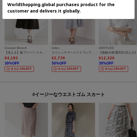
Couture Brooch
index
UNTITLED
【洗える】裾プリーツ スカート
ストレッチマーメイドフレアスカート【防シワ／洗濯機OK】
¥
4,193
¥
2,739
¥
12,320
30
%OFF
50
%OFF
30
%OFF
さらに10%OFF
さらに10%OFF
さらに10%OFF
#イージーなウエストゴム スカート