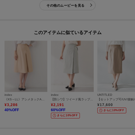
その他のムービーを見る
このアイテムに似ているアイテム
index
index
UNTITLED
《XS～LL》アシメタックAラインスカート／セットアップ可【洗濯機OK／防シワ】
【防シワ】ツイード風ラップタイトスカート《洗濯機OK》
¥
3,286
¥
2,191
¥
17,600
40
%OFF
60
%OFF
さらに10%OFF
さらに10%OFF