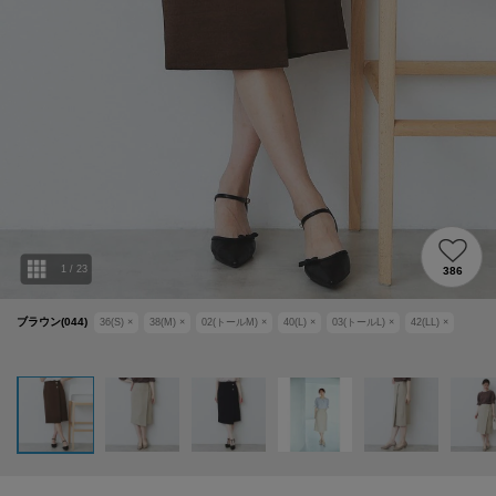
1
/
23
386
ブラウン(044)
36(S)
×
38(M)
×
02(トールM)
×
40(L)
×
03(トールL)
×
42(LL)
×