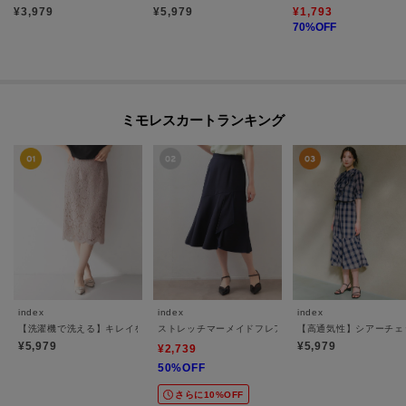
¥
3,979
¥
5,979
¥
1,793
70
%OFF
ミモレスカートランキング
index
index
index
【洗濯機で洗える】キレイをつくるレースタイトスカート
ストレッチマーメイドフレアスカート【防シワ／洗濯機O
【高通気性】シアーチェ
¥5,979
¥5,979
¥2,739
50%OFF
さらに10%OFF