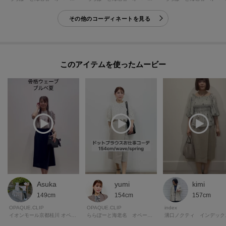
※照明の関係により、実際よりも色味が違って見える場合があります。ま
その他のコーディネートを見る
た、パソコン・スマートフォンなどの環境により、若干製品と画像のカラー
が異なる場合もございます。
モデル情報：身長168cm B81 W60 H89 着用サイズ：38（M）
このアイテムを使ったムービー
Asuka
yumi
kimi
149cm
154cm
157cm
OPAQUE.CLIP
OPAQUE.CLIP
index
イオンモール京都桂川 オペーク ドット クリップ
ららぽーと海老名 オペーク・ドット・クリップ
溝口ノクティ インデック