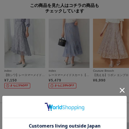
この商品を見た人はコチラの商品も
チェックしています
index
index
Couture Brooch
【防シワ】レースマーメイドスカート《洗濯機OK／イージーアイロン》
レースマーメイドスカート【洗濯機OK】
¥
7,150
¥
5,479
¥
6,990
さらに5%OFF
さらに20%OFF
セールアイテムからのおすすめ