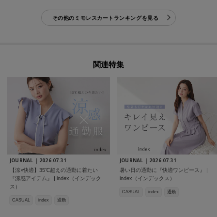
その他のミモレスカートランキングを見る
関連特集
JOURNAL |
2026.07.31
JOURNAL |
2026.07.31
【涼×快適】35℃超えの通勤に着たい
暑い日の通勤に『快適ワンピース』 |
『涼感アイテム』 | index（インデック
index（インデックス）
ス）
CASUAL
index
通勤
CASUAL
index
通勤