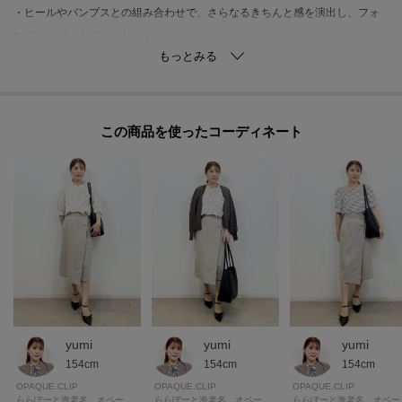
・ヒールやパンプスとの組み合わせで、さらなるきちんと感を演出し、フォ
ーマルな場にもぴったりです。
・ジャケットやカーディガンを羽織れば、季節の変わり目にも対応したスタ
イルが完成します。
【素材】
この商品を使った
・麻調の素材感が、季節感を感じさせる快適な着用感を実現しています。
・イージーアイロン仕様で、忙しいライフスタイルの中でも手間が少なく、
常に美しい状態を保てます。
・マシンウォッシャブル対応なので、日常のお手入れも簡単で、機能性と美
しさを両立しています。
【仕様】
・ポケットなし
・左脇ファスナー
・ウエスト後ろゴム
yumi
yumi
yumi
・裏地あり
154cm
154cm
154cm
OPAQUE.CLIP
OPAQUE.CLIP
OPAQUE.CLIP
ららぽーと海老名 オペーク・ドット・クリップ
ららぽーと海老名 オペーク・ドット・クリップ
ららぽー