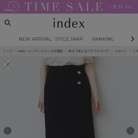
NEW ARRIVAL
STYLE SNAP
RANKING
BL
トップ
index（インデックス）公式通販
秋まで使えるプチプラコーデ
スカート
ミ