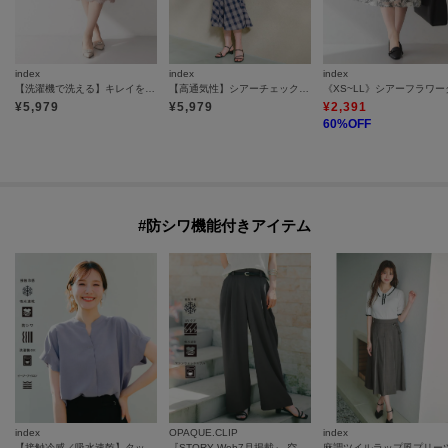
index
index
index
【洗濯機で洗える】キレイをつくるレースタイトスカート
【高通気性】シアーチェックマーメイドスカート《洗濯機OK／イージーアイロン》
¥
5,979
¥
5,979
¥
2,391
60
%OFF
#防シワ機能付きアイテム
index
OPAQUE.CLIP
index
【接触冷感／吸水速乾】タックスキッパーブラウス《防シワ／イージーアイロン／洗濯機OK／9col》
『STORY Web7月掲載』 空気パンツ《接触冷感／UVケア／吸水速乾／防シワ／洗濯機OK》