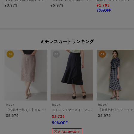
¥
3,979
¥
5,979
¥
1,793
70
%OFF
ミモレスカートランキング
index
index
index
【洗濯機で洗える】キレイをつくるレースタイトスカート
ストレッチマーメイドフレアスカート【防シワ／洗濯機O
【高通気性】シアーチェ
¥5,979
¥5,979
¥2,739
50%OFF
さらに10%OFF