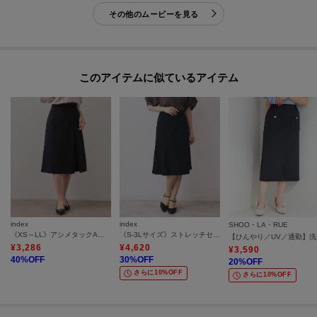
その他のムービーを見る
このアイテムに似ているアイテム
index
index
SHOO・LA・RUE
《XS～LL》アシメタックAラインスカート／セットアップ可【洗濯機OK／防シワ】
《S-3Lサイズ》ストレッチセミフレアスカート／セットアップ対応【洗える／イージーアイロン】
【ひん
¥
3,286
¥
4,620
¥
3,590
40
%OFF
30
%OFF
20
%OFF
さらに10%OFF
さらに10%OFF