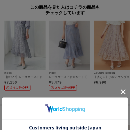
この商品を見た人はコチラの商品も
チェックしています
index
index
Couture Brooch
【防シワ】レースマーメイドスカート《洗濯機OK／イージーアイロン》
レースマーメイドスカート【洗濯機OK】
¥
7,150
¥
5,479
¥
6,990
さらに5%OFF
さらに20%OFF
セールアイテムからのおすすめ