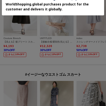
Couture Brooch
UNTITLED
index
【洗える】裾プリーツ スカート
【接触冷感/通気性/洗える】Vネックフリルブラウス
¥
4,193
¥
12,320
¥
2,739
30
%OFF
30
%OFF
50
%OFF
さらに10%OFF
さらに10%OFF
さらに10%OFF
#イージーなウエストゴム スカート