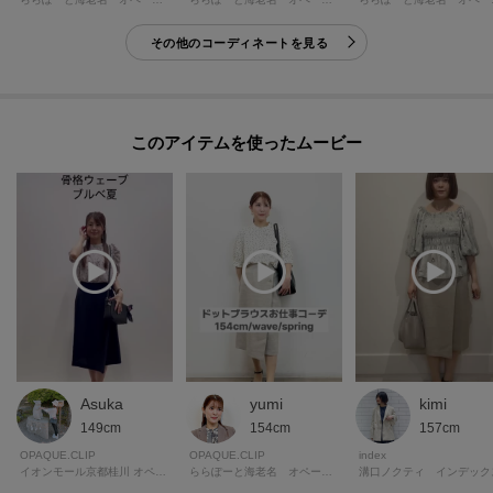
※照明の関係により、実際よりも色味が違って見える場合があります。ま
その他のコーディネートを見る
た、パソコン・スマートフォンなどの環境により、若干製品と画像のカラー
が異なる場合もございます。
モデル情報：身長168cm B81 W60 H89 着用サイズ：38（M）
このアイテムを使ったムービー
Asuka
yumi
kimi
149cm
154cm
157cm
OPAQUE.CLIP
OPAQUE.CLIP
index
イオンモール京都桂川 オペーク ドット クリップ
ららぽーと海老名 オペーク・ドット・クリップ
溝口ノクティ インデック