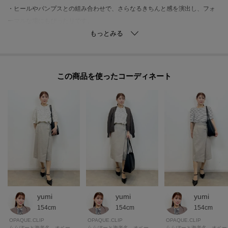
・ヒールやパンプスとの組み合わせで、さらなるきちんと感を演出し、フォ
ーマルな場にもぴったりです。
・ジャケットやカーディガンを羽織れば、季節の変わり目にも対応したスタ
イルが完成します。
【素材】
この商品を使った
・麻調の素材感が、季節感を感じさせる快適な着用感を実現しています。
・イージーアイロン仕様で、忙しいライフスタイルの中でも手間が少なく、
常に美しい状態を保てます。
・マシンウォッシャブル対応なので、日常のお手入れも簡単で、機能性と美
しさを両立しています。
【仕様】
・ポケットなし
・左脇ファスナー
・ウエスト後ろゴム
yumi
yumi
yumi
・裏地あり
154cm
154cm
154cm
OPAQUE.CLIP
OPAQUE.CLIP
OPAQUE.CLIP
ららぽーと海老名 オペーク・ドット・クリップ
ららぽーと海老名 オペーク・ドット・クリップ
ららぽー