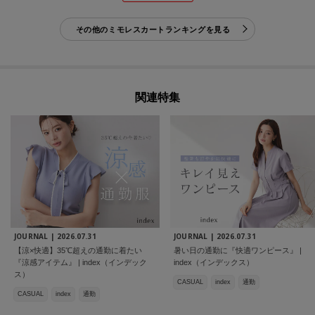
その他のミモレスカートランキングを見る
関連特集
JOURNAL |
2026.07.31
JOURNAL |
2026.07.31
【涼×快適】35℃超えの通勤に着たい
暑い日の通勤に『快適ワンピース』 |
『涼感アイテム』 | index（インデック
index（インデックス）
ス）
CASUAL
index
通勤
CASUAL
index
通勤