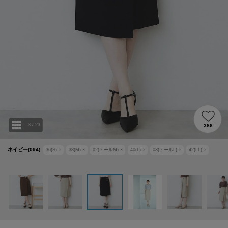
3
/
23
386
ネイビー(094)
36(S)
×
38(M)
×
02(トールM)
×
40(L)
×
03(トールL)
×
42(LL)
×