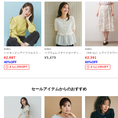
index
index
index
ハイネックシアーフリルスリーブニット【洗濯機OK／抗ピル】
ペプラムレイヤードカーディガン【洗濯機OK】
¥
2,987
¥
5,479
¥
2,391
40
%OFF
60
%OFF
さらに20%OFF
さらに10%OFF
セールアイテムからのおすすめ