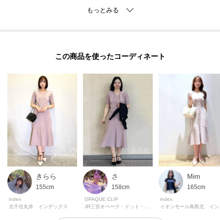
・抗ピル加工が施されており、毛玉ができにくく、長く美しい状態を保てま
す。
・洗濯機でのお手入れが可能で、日常使いに最適なアイテムです。
この商品を使った
※製品寸法は平置きのスペックでございます。こちらの商品は伸縮性があり
ます。
【仕様】
・ポケットなし
・裏地なし
※こちらの商品はやや透け感があるため、インナーの着用をおすすめしま
す。
※照明の関係により、実際よりも色味が違って見える場合があります。ま
Mim
きらら
さ
た、パソコン・スマートフォンなどの環境により、若干製品と画像のカラー
165cm
155cm
158cm
が異なる場合もございます。
index
index
OPAQUE.CLIP
イオン
北千住丸井 インデックス
JR三宮オペーク・ドット・クリップ