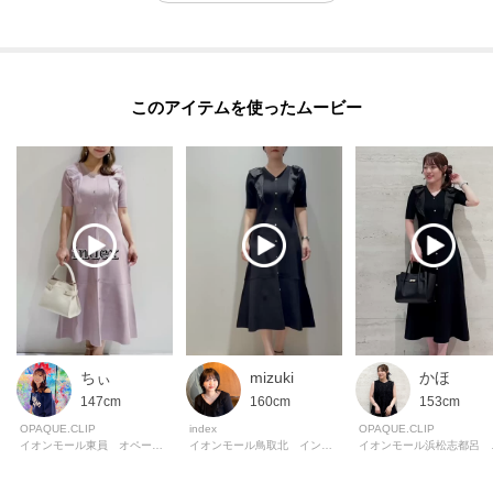
このアイテムを使ったムービー
ちぃ
mizuki
かほ
147cm
160cm
153cm
OPAQUE.CLIP
index
OPAQUE.CLIP
イオンモール東員 オペーク・ドット・クリップ
イオンモール鳥取北 インデックス
イオンモー