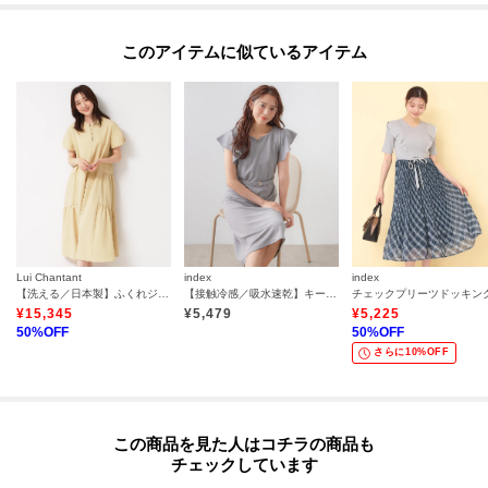
このアイテムに似ているアイテム
Lui Chantant
index
index
【洗える／日本製】ふくれジャカードワンピース
【接触冷感／吸水速乾】キーネックフレアスリーブワンピース《UV／洗濯機OK／ストレッチ》
¥
15,345
¥
5,479
¥
5,225
50
%OFF
50
%OFF
さらに10%OFF
この商品を見た人はコチラの商品も
チェックしています