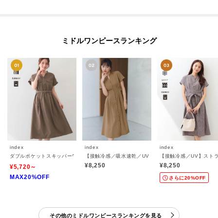
ミドルワンピースランキング
index
index
index
ダブルポケットスキッパーワンピース【防シワ／洗濯機OK】《XS～3L／6col》
【接触冷感／吸水速乾／UVケア】リネンライクサイドベ
【接触冷感／UV】スト
¥8,250
¥8,250
¥5,720～
MAX20%OFF
さらに20%OFF
その他のミドルワンピースランキングを見る