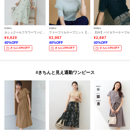
index
index
index
カシュクールフラワーワンピース【洗濯機洗い可】
ファーフリルケープニット【洗濯機洗い可】
【U
¥
4,620
¥
2,987
¥
2,687
40
%OFF
40
%OFF
40
%OFF
さらに20%OFF
さらに20%OFF
さらに10%OFF
#きちんと見え通勤ワンピース