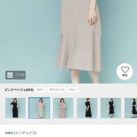
2
/
23
421
ピンクベージュ(053)
36(S)
○
38(M)
残り
5
点
40(L)
×
index
(インデックス)