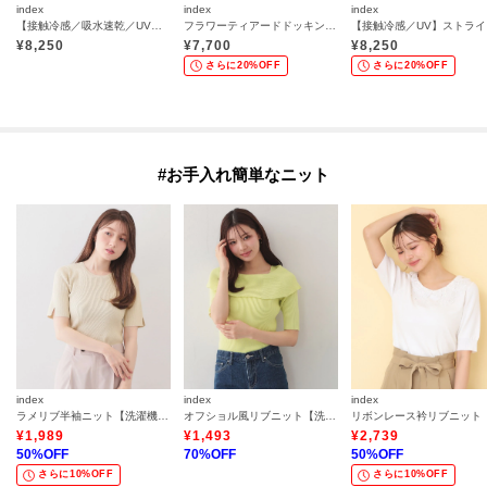
index
index
index
【接触冷感／吸水速乾／UVケア】リネンライクサイドベルトシャツワンピース《透け防止／洗濯機OK》
フラワーティアードドッキングワンピース【洗濯機OK】
【接触
¥
8,250
¥
7,700
¥
8,250
さらに20%OFF
さらに20%OFF
#お手入れ簡単なニット
index
index
index
ラメリブ半袖ニット【洗濯機OK】
オフショル風リブニット【洗濯機OK】
¥
1,989
¥
1,493
¥
2,739
50
%OFF
70
%OFF
50
%OFF
さらに10%OFF
さらに10%OFF