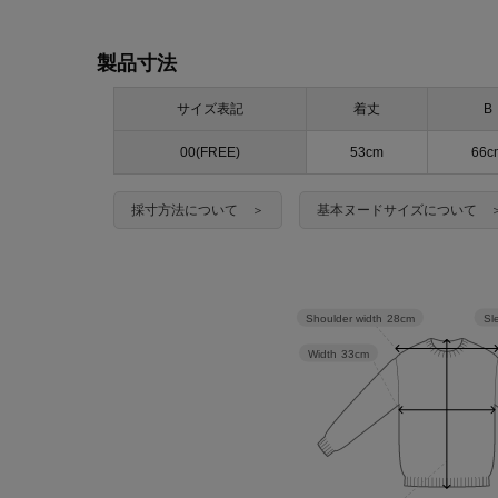
製品寸法
サイズ表記
着丈
B
00(FREE)
53cm
66c
採寸方法について ＞
基本ヌードサイズについて 
Sl
Shoulder width
28cm
Width
33cm