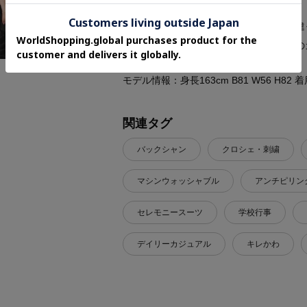
※照明の関係により、実際よりも色味が違
ォンなどの環境により、若干製品と画像の
モデル情報：身長163cm B81 W56 H82
関連タグ
バックシャン
クロシェ・刺繍
マシンウォッシャブル
アンチピリン
セレモニースーツ
学校行事
デイリーカジュアル
キレかわ