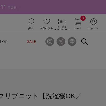
0
クーポン
探す
お気に入り
カート
ログイン
キャンペーン
LOG
SALE
クリブニット【洗濯機OK／