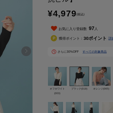
¥4,979
(税込)
97
お気に入り登録数
人
30
ポイント
獲得ポイント：
詳
さらに30%OFF
すべての対象商品
オフホワイト
ブラック(019)
オレンジ(065)
(003)