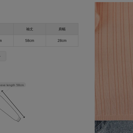
袖丈
肩幅
m
58cm
28cm
＞
eeve length
58cm