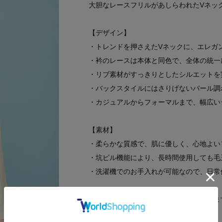
大胆なレースフリルがあしらわれたVネッ
【デザイン】
・トレンドを押さえたVネックに、エレガ
・衿のレースは本体と同色で、全体の統一
・リブ素材がすっきりとしたシルエットを
・バックスタイルにはさりげないパール調
・カジュアルからフォーマルまで、幅広い
【素材】
・柔らかな質感で、肌に優しく、心地よい
・坑ピル機能により、長時間使用しても毛
・洗濯機でのお手入れが可能なので、日常
※製品寸法は平置きのスペックでございま