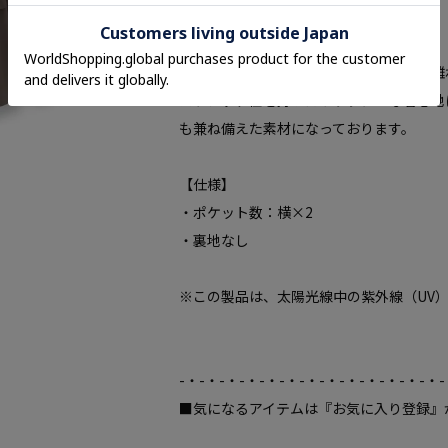
【素材ポイント】
繊細なドビーの凹凸感とさらっとした肌離
ストレッチ性を持ったリラクシーな着心地
も兼ね備えた素材になっております。
【仕様】
・ポケット数：横×2
・裏地なし
※この製品は、太陽光線中の紫外線（UV
-・-・-・-・-・-・-・-・-・-・-・-・-・-
■気になるアイテムは『お気に入り登録』