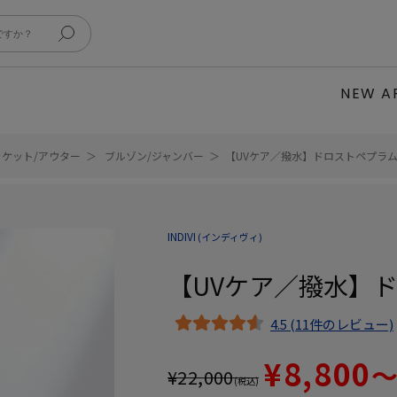
NEW A
ャケット/アウター
ブルゾン/ジャンバー
【UVケア／撥水】ドロストペプラ
INDIVI
(インディヴィ)
【UVケア／撥水】
4.5 (11件のレビュー)
¥8,800
¥
22,000
(税込)