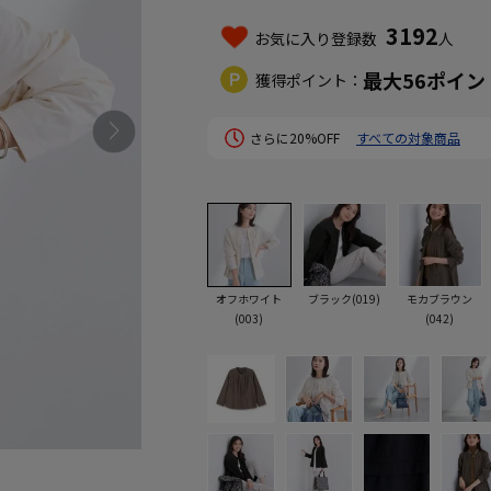
3192
お気に入り登録数
人
最大
56
ポイン
獲得ポイント：
さらに20%OFF
すべての対象商品
オフホワイト
ブラック(019)
モカブラウン
(003)
(042)