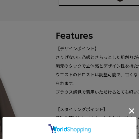
Features
【デザインポイント】
さりげない凹凸感とさらっとした肌触りが
胸元のタックで立体感とデザイン性を持た
ウエストのドロストは調整可能で、甘くな
られます。
ブラウス感覚で着用いただけるとても軽い
【スタイリングポイント】
着映え羽織としてさらっと合わせて決まり
パンツ合わせがおすすめですが、前後差あ
スポーティになりすぎない端境羽織として