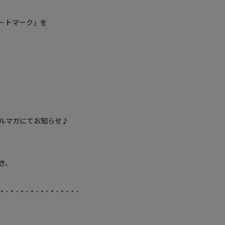
ートマーク」を
ルマガにてお知らせ♪
き、
・-・-・-・-・-・-・-・-