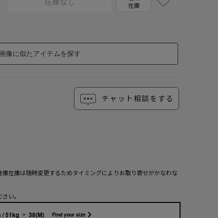
在庫なし
在庫
画像に似たアイテムを探す
チャット相談をする
倉庫在庫は随時変更するためタイミングによりお取り寄せがかなわな
ださい。
 / 51kg
38(M)
Find your size