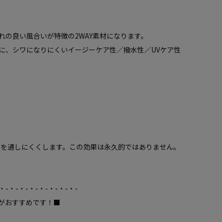
れの良い風合いが特徴の2WAY素材になります。
に、シワになりにくいイージーケア性／撥水性／UVケア性
）を通しにくくします。この効果は永久的ではありません。
・-・-・-・-・-・-・-・-
がおすすめです！■