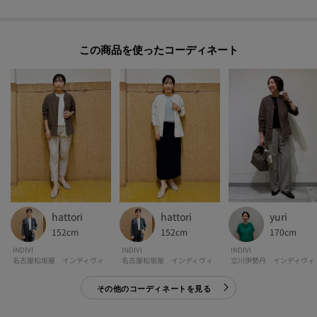
【素材ポイント】
繊細なドビーの凹凸感とさらっとした肌離れの良い風合いが特徴の2WAY素材
になります。
この商品を使った
ストレッチ性を持ったリラクシーな着心地に、シワになりにくいイージーケ
ア性／撥水性／UVケア性も兼ね備えた素材になっております。
【仕様】
・ポケット数：横×2
・裏地なし
※この製品は、太陽光線中の紫外線（UV）を通しにくくします。この効果は
永久的ではありません。
hattori
hattori
yuri
152cm
152cm
170cm
-・-・-・-・-・-・-・-・-・-・-・-・-・-・-・-・-・-・-・-・-・-
INDIVI
INDIVI
INDIVI
■気になるアイテムは『お気に入り登録』がおすすめです！■
名古屋松坂屋 インディヴィ
名古屋松坂屋 インディヴィ
立川伊勢丹 インディヴィ
その他のコーディネートを見る
[お気に入り登録とは？]
オンラインサイトの各アイテムにある「ハートマーク」を