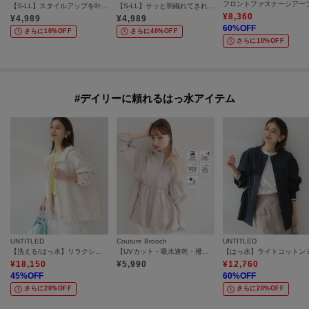
【S-LL】スタイルアップを叶える 大人のドロストブルゾン
【S-LL】サッと羽織れてきれい見え フラップポケット ノーカラーブルゾン
¥
8,360
¥
4,989
¥
4,989
60
%OFF
さらに10%OFF
さらに40%OFF
さらに10%OFF
#デイリーに頼れるはっ水アイテム
UNTITLED
Couture Brooch
UNTITLED
【洗える/はっ水】リラクシーマウンテンパーカー
【UVカット・吸水速乾・撥水加工】フリル ラッシュガード
¥
18,150
¥
5,990
¥
12,760
45
%OFF
60
%OFF
さらに20%OFF
さらに20%OFF