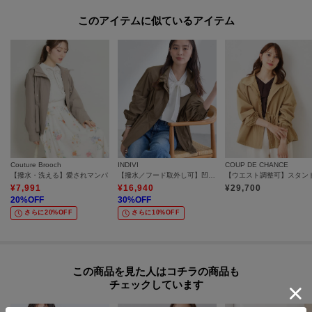
このアイテムに似ているアイテム
モデル情報：身長170cm B74 W60 H86 着用サイズ：38（M）
Couture Brooch
INDIVI
COUP DE CHANCE
【撥水・洗える】愛されマンパ
【撥水／フード取外し可】凹凸素材ブルゾン
¥
7,991
¥
16,940
¥
29,700
20
%OFF
30
%OFF
さらに20%OFF
さらに10%OFF
この商品を見た人はコチラの商品も
チェックしています