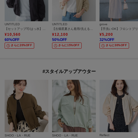
UNTITLED
UNTITLED
grove
【セットアップ可/はっ水】シャイニータイプライターブルゾン
【古畑星夏さん着用/洗える】シアーブルゾン
¥
10,560
¥
12,100
¥
5,200
60
%OFF
50
%OFF
32
%OFF
さらに20%OFF
さらに15%OFF
さらに30%OFF
#スタイルアップアウター
Reflect
SHOO・LA・RUE
SHOO・LA・RUE