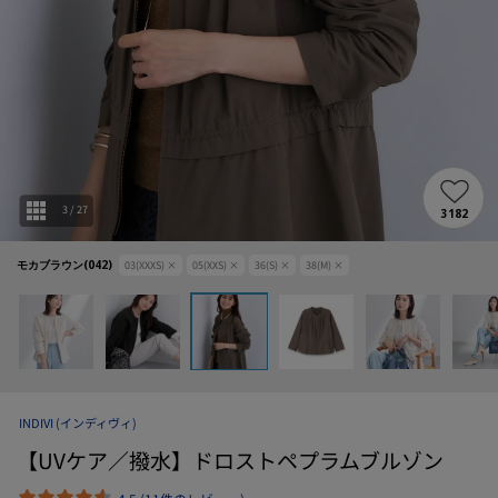
3
/
27
3182
モカブラウン(042)
03(XXXS)
×
05(XXS)
×
36(S)
×
38(M)
×
INDIVI
(インディヴィ)
【UVケア／撥水】ドロストペプラムブルゾン