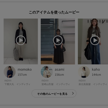
クリックして簡単に追加できます！
このアイテムを使ったムービー
[おすすめPOINT]
お得な情報をGETできます！！
POINT.1
再入荷通知や、値下げ情報・在庫状況をメルマガにてお知らせ♪
POINT.2
マイページでお気に入り一覧をチェックでき、
自分だけのお買い物リストがつくれる♪
-・-・-・-・-・-・-・-・-・-・-・-・-・-・-・-・-・-・-・-・-・-
momoko
asami
kaho
157cm
156cm
144cm
INDIVI
INDIVI
INDIVI
下関大丸 インディヴィ
宮崎山形屋 インディヴィ
泉北高島屋 インディヴィ
※照明の関係により、実際よりも色味が違って見える場合があります。また、
パソコン・スマートフォンなどの環境により、若干製品と画像のカラーが異
その他のムービーを見る
なる場合もございます。