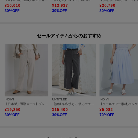
¥
10,010
¥
13,937
¥
20,790
30
%OFF
30
%OFF
30
%OFF
セールアイテムからのおすすめ
INDIVI
UNTITLED
INDIVI
【日本製／通勤スーツ】プレシャスドビー テーパードパンツ
【接触冷感/洗える/後ろウエストゴム】オックスワイドパンツ
【クー
¥
19,250
¥
15,400
¥
5,082
30
%OFF
30
%OFF
70
%OFF