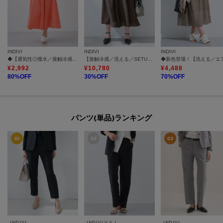
INDIVI
INDIVI
INDIVI
◆【通気性◎撥水／接触冷感／UVケア】ナローフレアスカート
【接触冷感／洗える／SETUP可能】シアーシャンブレータックフレアスカート
¥
2,992
¥
10,780
¥
4,488
80
%OFF
30
%OFF
70
%OFF
パンツ(単品)ランキング
INDIVI
INDIVI V.A.I
INDIVI