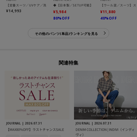
【定番スーツ／UVケア／洗える】ウール調タックテーパードパンツ
◆【日本製／SETUP可能】コットン混ゆったりめテーパ
【ウール混／スーツ】ス
¥14,993
¥5,984
¥11,880
80%OFF
40%OFF
その他のパンツ(単品)ランキングを見る
関連特集
JOURNAL |
2026.07.31
JOURNAL |
2026.07.31
【MAX80%OFF】ラストチャンスSALE
DENIM COLLECTION | INDIVI（インディ
ヴィ）