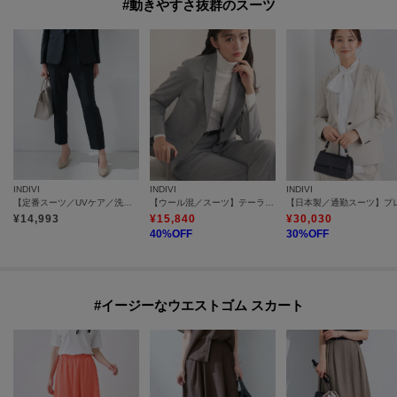
#動きやすさ抜群のスーツ
INDIVI
INDIVI
INDIVI
【定番スーツ／UVケア／洗える】ウール調タックテーパードパンツ
【ウール混／スーツ】テーラードカラージャケット
¥
14,993
¥
15,840
¥
30,030
40
%OFF
30
%OFF
#イージーなウエストゴム スカート