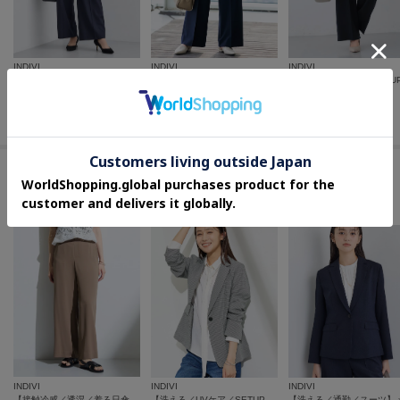
INDIVI
INDIVI
INDIVI
【日本製／スーツ／通勤】シルクウールストレッチ ワイドパンツ
【通勤スーツ／洗える】ストレッチワイドパンツ
¥
34,100
¥
17,600
¥
16,940
この商品を見た人はコチラの商品も
チェックしています
INDIVI
INDIVI
INDIVI
【接触冷感／透湿／着る日傘】イージーワイドパンツ
【洗える／UVケア／SETUP可能】サッカー素材テーラードジャケット