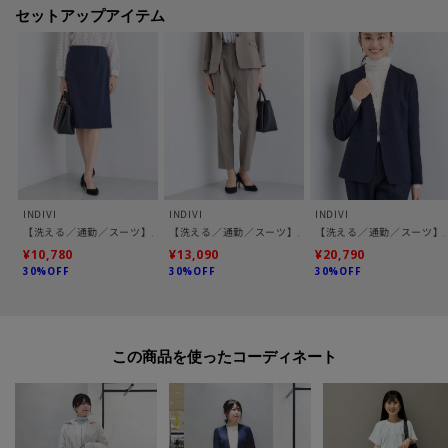
テーパードパンツ：127‐64010
セットアップアイテム
【素材ポイント】
染色技術による梳毛調に見える染色方法にて、TOP調の深みのある表面感を
持つ素材になっています。
適度なハリ感と収縮糸を使用し、着心地を考えたストレッチ性、ポリエステ
ル100％ならではの高いケア性が特長の素材です。
【仕様】
INDIVI
INDIVI
INDIVI
・ポケット数：横×2 後ろ×2
【洗える／通勤／スーツ】メランジストレッチ タイトスカート
【洗える／通勤／スーツ】メランジストレッチ テーパー
【洗える／通勤／スーツ】
・前ファスナー
¥10,780
¥13,090
¥20,790
30%OFF
30%OFF
30%OFF
・ウエスト後ろゴム
・裏地あり
※トープ(054)はやや透け感があります。
この商品を使った
※照明の関係により、実際よりも色味が違って見える場合があります。また、
パソコン・スマートフォンなどの環境により、若干製品と画像のカラーが異
なる場合もございます。