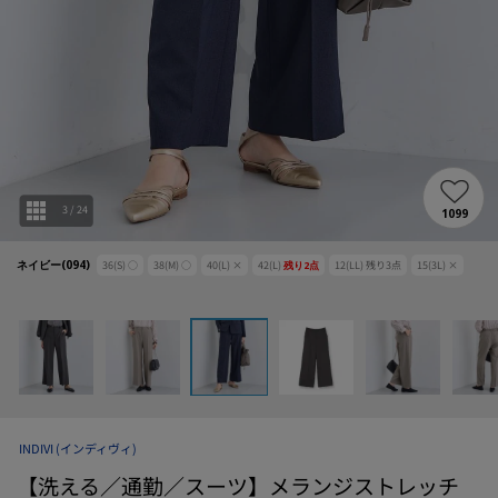
3
/
24
1099
ネイビー(094)
36(S)
○
38(M)
○
40(L)
×
42(L)
残り
2
点
12(LL)
残り
3
点
15(3L)
×
INDIVI
(インディヴィ)
【洗える／通勤／スーツ】メランジストレッチ