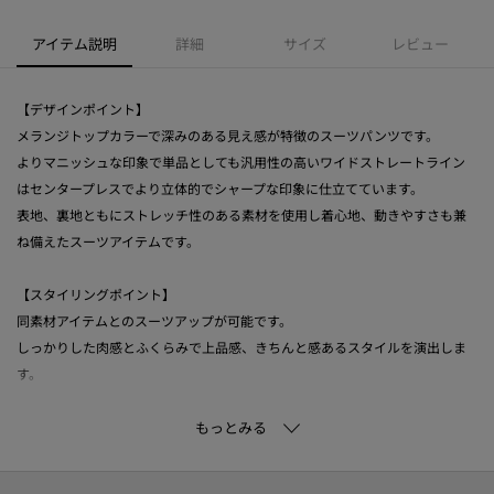
アイテム説明
詳細
サイズ
レビュー
【デザインポイント】
メランジトップカラーで深みのある見え感が特徴のスーツパンツです。
よりマニッシュな印象で単品としても汎用性の高いワイドストレートライン
はセンタープレスでより立体的でシャープな印象に仕立てています。
表地、裏地ともにストレッチ性のある素材を使用し着心地、動きやすさも兼
ね備えたスーツアイテムです。
【スタイリングポイント】
同素材アイテムとのスーツアップが可能です。
しっかりした肉感とふくらみで上品感、きちんと感あるスタイルを演出しま
す。
【セットアップアイテム】
テーラードジャケット：127‐44010
ノーカラージャケット：127‐44011