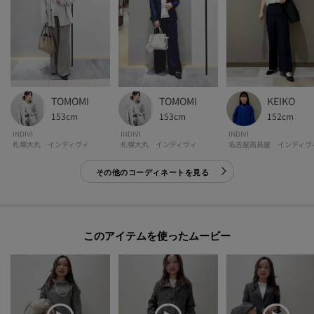
【加工サービス（裾上げ加工）のご案内】有料
この商品は加工サービス(裾上げ加工)対応商品です。
在庫がある商品につきましては通常2週間前後でお届けいたします。
ご希望の場合は、製品寸法（股下の長さ）をご確認いただき、ショッピング
カート画面にて加工サービスを選択し、股下の長さを入力して下さい。
TOMOMI
TOMOMI
KEIKO
また、加工可能な股下の長さについては下記ご確認をお願いいたします。裾
153cm
153cm
152cm
出しの対応は行っておりませんので、製品寸法より長くすることはできませ
INDIVI
INDIVI
INDIVI
札幌大丸 インディヴィ
札幌大丸 インディヴィ
名古屋高島屋 インディヴ
ん。
※ジーンズ仕上げの場合、製品寸法より－3cmから加工可
その他のコーディネートを見る
※シングル（レディス）仕上げの場合、製品寸法より－5cmから加工可
※シングル（メンズ）仕上げの場合、製品寸法より－9cmから加工可
※ダブル仕上げの場合、製品寸法より－11cmから加工可
加工方法は商品よって異なりますので入力画面でご確認ください。
このアイテムを使ったムービー
モデル情報：身長170cm B74 W60 H86 着用サイズ：38（M）