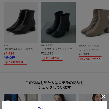
index
GALLEST
SHOO・LA・RUE
【抗菌防臭】レザー調スムースショートブーツ
【REMME】ラウンドトゥブーツ
ストレッチブーツ
¥
4,620
¥
21,780
¥
5,989
40
%OFF
さらに5%OFF
さらに10%OFF
さらに20%OFF
この商品を見た人はコチラの商品も
チェックしています