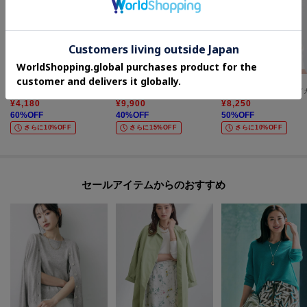
COUP DE CHANCE
UNTITLED
INDIVI
【2way】プチルージュミニバッグ
【洗える/ストレッチ性/フェミニン】ケープデザインブラウス
¥
4,180
¥
9,900
¥
8,250
60
%OFF
40
%OFF
50
%OFF
さらに10%OFF
さらに15%OFF
さらに10%OFF
セールアイテムからのおすすめ