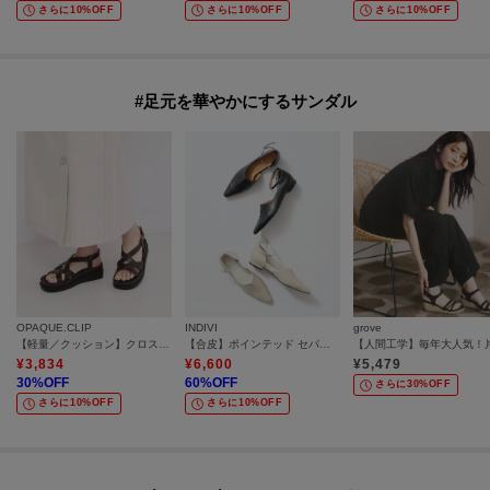
さらに10%OFF
さらに10%OFF
さらに10%OFF
#足元を華やかにするサンダル
OPAQUE.CLIP
INDIVI
grove
【軽量／クッション】クロスベルトサンダル《ヒール5cm》
【合皮】ポインテッド セパレートストラップサンダル
¥
3,834
¥
6,600
¥
5,479
30
%OFF
60
%OFF
さらに30%OFF
さらに10%OFF
さらに10%OFF