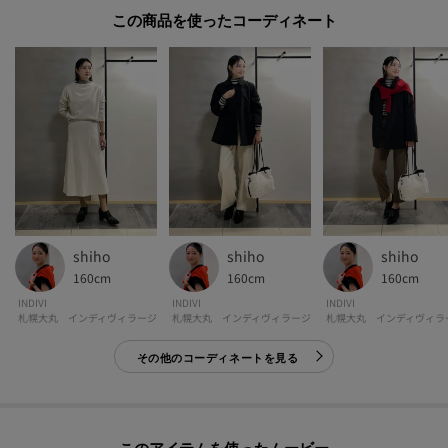
■気になるアイテムは『お気に入り登録』がおすすめです！■
この商品を使った
[お気に入り登録とは？]
オンラインサイトの各アイテムにある「ハートマーク」を
クリックして簡単に追加できます！
[おすすめPOINT]
お得な情報をGETできます！！
POINT.1
再入荷通知や、値下げ情報・在庫状況をメルマガにてお知らせ♪
shiho
shiho
shiho
160cm
160cm
160cm
POINT.2
INDIVI
INDIVI
INDIVI
マイページでお気に入り一覧をチェックでき、
札幌大丸 インディヴィラージ
札幌大丸 インディヴィラージ
札幌大丸 インディヴィラ
自分だけのお買い物リストがつくれる♪
その他のコーディネートを見る
-・-・-・-・-・-・-・-・-・-・-・-・-・-・-・-・-・-・-・-・-・-
※照明の関係により、実際よりも色味が違って見える場合があります。また、