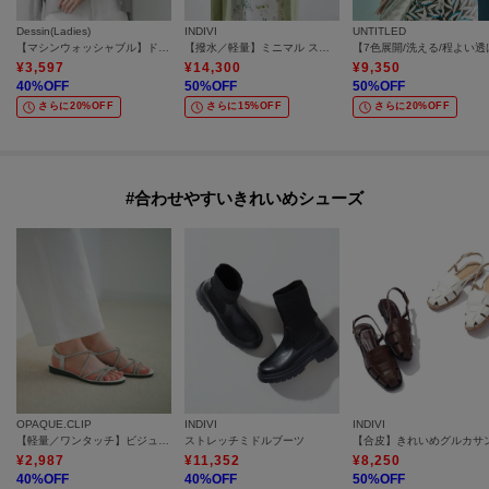
Dessin(Ladies)
INDIVI
UNTITLED
【マシンウォッシャブル】ドライタッチVネックニットカーディガン
【撥水／軽量】ミニマル スタンドカラーコート
¥
3,597
¥
14,300
¥
9,350
40
%OFF
50
%OFF
50
%OFF
さらに20%OFF
さらに15%OFF
さらに20%OFF
#合わせやすいきれいめシューズ
OPAQUE.CLIP
INDIVI
INDIVI
【軽量／ワンタッチ】ビジューストラップサンダル
ストレッチミドルブーツ
¥
2,987
¥
11,352
¥
8,250
40
%OFF
40
%OFF
50
%OFF