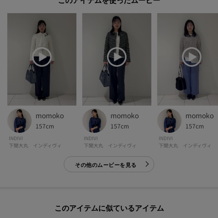
このアイテムを使ったムービー
パソコン・スマートフォンなどの環境により、若干製品と画像のカラーが異
なる場合もございます。
momoko
momoko
momoko
157cm
157cm
157cm
INDIVI
INDIVI
INDIVI
下関大丸 インディヴィ
下関大丸 インディヴィ
下関大丸 インディヴィ
その他のムービーを見る
このアイテムに似ているアイテム