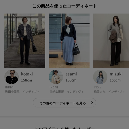
■気になるアイテムは『お気に入り登録』がおすすめです！■
この商品を使った
[お気に入り登録とは？]
オンラインサイトの各アイテムにある「♡マーク」を
クリックして簡単に追加できます！
[おすすめPOINT]
お得な情報をGETできます！！
POINT.1
再入荷通知や、値下げ情報・在庫状況をメルマガにてお知らせ♪
kotaki
asami
mizuki
158cm
156cm
165cm
POINT.2
INDIVI
INDIVI
INDIVI
マイページでお気に入り一覧をチェックでき、
町田小田急 インディヴィ
宮崎山形屋 インディヴィ
梅田大丸 インディヴィ
自分だけのお買い物リストがつくれる♪
その他のコーディネートを見る
-・-・-・-・-・-・-・-・-・-・-・-・-・-・-・-・-・-・-・-・-・-
※照明の関係により、実際よりも色味が違って見える場合があります。また、