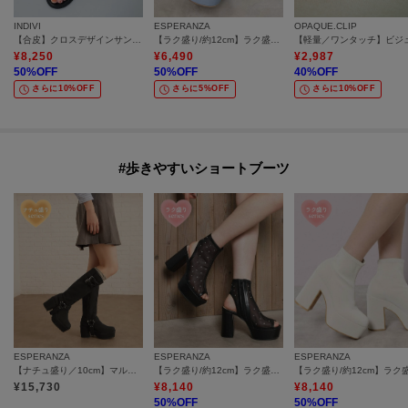
INDIVI
ESPERANZA
OPAQUE.CLIP
【合皮】クロスデザインサンダル
【ラク盛り/約12cm】ラク盛り厚底ブーツサンダル
¥
8,250
¥
6,490
¥
2,987
50
%OFF
50
%OFF
40
%OFF
さらに10%OFF
さらに5%OFF
さらに10%OFF
#歩きやすいショートブーツ
ESPERANZA
ESPERANZA
ESPERANZA
【ナチュ盛り／10cm】マルチWAYナチュ盛りリボンロングブーツ
【ラク盛り/約12cm】ラク盛り厚底ビジューブーサン
¥
15,730
¥
8,140
¥
8,140
50
%OFF
50
%OFF