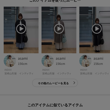
このアイテムを使ったムービー
パソコン・スマートフォンなどの環境により、若干製品と画像のカラーが異
なる場合もございます。
asami
asami
asami
156cm
156cm
156cm
INDIVI
INDIVI
INDIVI
宮崎山形屋 インディヴィ
宮崎山形屋 インディヴィ
宮崎山形屋 インディヴィ
その他のムービーを見る
このアイテムに似ているアイテム