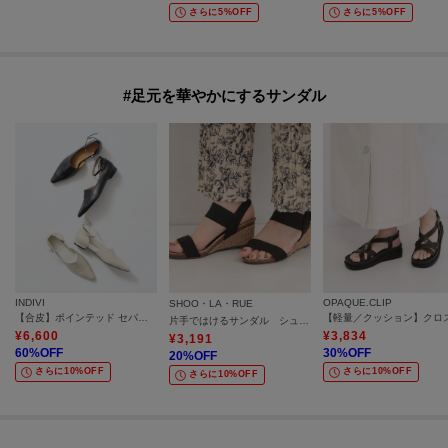
さらに5%OFF
さらに5%OFF
#足元を華やかにするサンダル
INDIVI
OPAQUE.CLIP
SHOO・LA・RUE
【合皮】ポインテッド セパレートストラップサンダル
片手ではけるサンダル シューダル26SS
¥
6,600
¥
3,834
¥
3,191
60
%OFF
30
%OFF
20
%OFF
さらに10%OFF
さらに10%OFF
さらに10%OFF