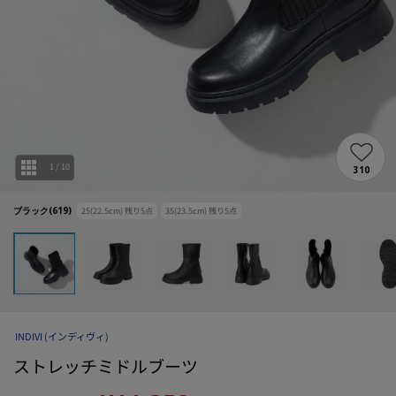
1
/
10
310
ブラック(619)
25(22.5cm)
残り
5
点
35(23.5cm)
残り
5
点
INDIVI
(インディヴィ)
ストレッチミドルブーツ