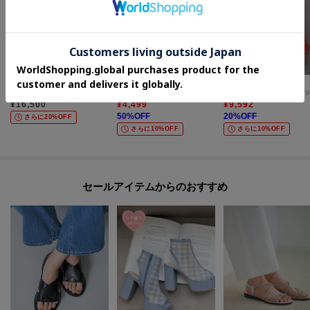
UNTITLED
Dessin(Ladies)
GALLEST
【MILOS】別注メタリックトート
【2点セット/洗える】ジョーゼットセットアップ
2Wayドレープスリットニ
¥
16,500
¥
4,499
¥
9,592
50
%OFF
20
%OFF
さらに20%OFF
さらに10%OFF
さらに10%OFF
セールアイテムからのおすすめ