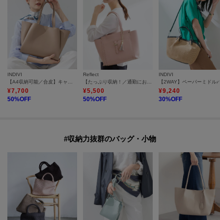
INDIVI
Reflect
INDIVI
【A4収納可能／合皮】キャリアタックバッグ
【たっぷり収納！／通勤におすすめ】’26春夏毎日バッグ
¥
7,700
¥
5,500
¥
9,240
50
%OFF
50
%OFF
30
%OFF
#収納力抜群のバッグ・小物