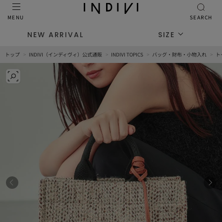
MENU
SEARCH
NEW ARRIVAL
SIZE
トップ
INDIVI（インディヴィ）公式通販
INDIVI TOPICS
バッグ・財布・小物入れ
ト