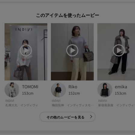
※照明の関係により、実際よりも色味が違って見える場合があります。また、
このアイテムを使ったムービー
パソコン・スマートフォンなどの環境により、若干製品と画像のカラーが異
なる場合もございます。
TOMOMI
Riko
emika
153cm
152cm
153cm
INDIVI
INDIVI
INDIVI
札幌大丸 インディヴィ
梅田阪神 インディヴィスモール
その他のムービーを見る