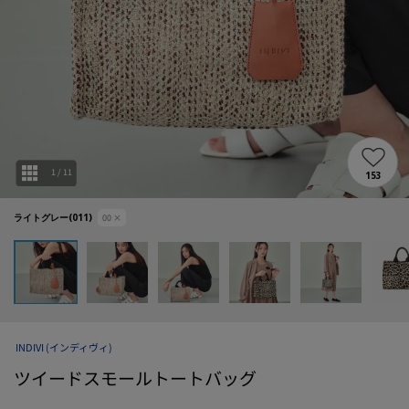
1
/
11
153
ライトグレー(011)
00
×
INDIVI
(インディヴィ)
ツイードスモールトートバッグ