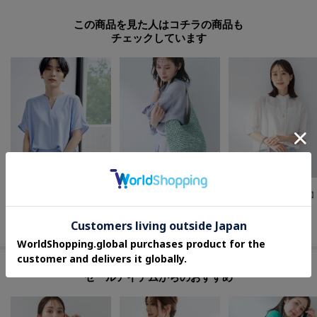
この商品を見た人はコチラの商品も
チェックしています
UNTITLED
INDIVI
UNTITLED
【セットアップ可/UVカット/接触冷感/UVカット】リラクシーキーVネックブラウス
【大人カジュアル】メタリックかぎ編みボトルバッグ
¥
14,300
¥
5,940
¥
12,320
40
%OFF
30
%OFF
セールアイテムからのおすすめ