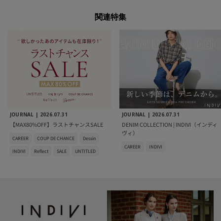
関連特集
JOURNAL |
2026.07.31
JOURNAL |
2026.07.31
【MAX80%OFF】ラストチャンスSALE
DENIM COLLECTION | INDIVI（インディ
ヴィ）
CAREER
COUP DE CHANCE
Dessin
CAREER
INDIVI
INDIVI
Reflect
SALE
UNTITLED