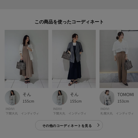
-・-・-・-・-・-・-・-・-・-・-・-・-・-・-・-・-・-・-・-・-・-
■気になるアイテムは『お気に入り登録』がおすすめです！■
この商品を使った
[お気に入り登録とは？]
オンラインサイトの各アイテムにある「ハートマーク」を
クリックして簡単に追加できます！
[おすすめPOINT]
お得な情報をGETできます！！
POINT.1
再入荷通知や、値下げ情報・在庫状況をメルマガにてお知らせ♪
そん
TOMOMI
そん
155cm
153cm
155cm
POINT.2
INDIVI
INDIVI
INDIVI
マイページでお気に入り一覧をチェックでき、
下関大丸 インディヴィ
札幌大丸 インディヴィ
下関大丸 インディヴィ
自分だけのお買い物リストがつくれる♪
その他のコーディネートを見る
-・-・-・-・-・-・-・-・-・-・-・-・-・-・-・-・-・-・-・-・-・-