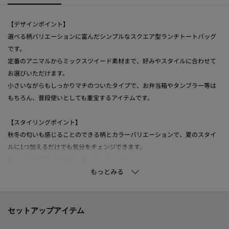
【デザインポイント】
選べる柄バリエーションに富んだシンプルなスクエア型ランチトートバッグ
です。
定番のアニマルからミックスツイード素材まで、好みやスタイルに合わせて
お選びいただけます。
小さいながらもしっかりマチのついたタイプで、お弁当箱やタンブラー等は
もちろん、普段使いとしても重宝するアイテムです。
【スタイリングポイント】
秋冬の匂いも感じることのできる柄とカラーバリエーションで、夏のスタイ
ルに1つ加えるだけでも気分をチェンジできます。
シンプルな形状で汎用性の高いアイテムです。
キーリングチャーム(127‐01545)を付けるものおすすめです。
【仕様】
・ポケット数：内側×1
セットアップアイテム