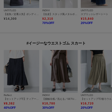
UNTITLED
INDIVI
UNTITLED
【追加／定番人気】ボンディングメッシュトート
【合皮】スタッズ風メタルポシェットバッグ
スプリットレザートート
¥
14,300
¥
2,310
¥
15,840
70
%OFF
20
%OFF
#イージーなウエストゴム スカート
Reflect
INDIVI
UNTITLED
【セットアップ可】ティアードロングスカート
【接触冷感／洗える／SETUP可能】シアーシャンブレータックフレアスカート
【セットアッ
¥
8,382
¥
10,780
¥
16,720
40
%OFF
30
%OFF
20
%OFF