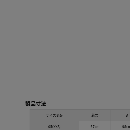
製品寸法
サイズ表記
着丈
B
05(XXS)
67cm
98c