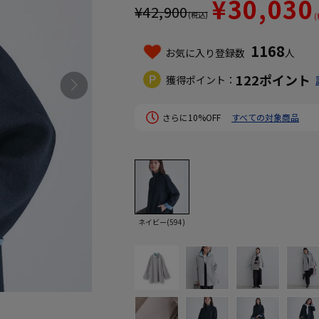
¥30,030
¥
42,900
(税込)
(
1168
お気に入り登録数
人
122
ポイント
獲得ポイント：
さらに10%OFF
すべての対象商品
ネイビー(594)