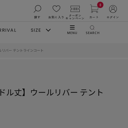
0
クーポン
探す
お気に入り
カート
ログイン
キャンペーン
RRIVAL
SIZE
MENU
SEARCH
ルリバー テントラインコート
ドル丈】ウールリバー テント