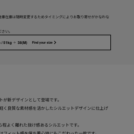
倉庫在庫は随時変更するためタイミングによりお取り寄せがかなわな
ださい。
 / 51kg
38(M)
Find your size
トが新デザインとして登場です。
軽く良質な素材感を活かしたシルエットデザインに仕上げ
ら程よく離れた抜け感あるシルエットです。
はフィット感を保ち着心地にもこだわった一枚です。