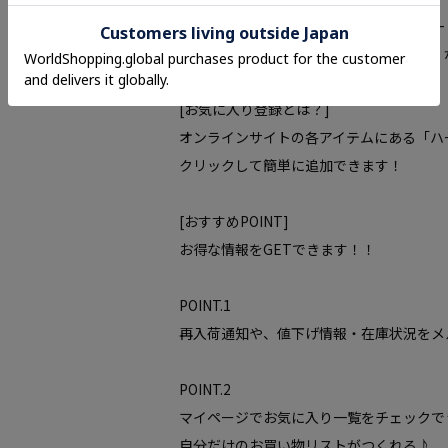
-・-・-・-・-・-・-・-・-・-・-・-・-・-
■気になるアイテムは『お気に入り登録』
[お気に入り登録とは？]
オンラインサイトの各アイテムにある「ハ
クリックして簡単に追加できます！
[おすすめPOINT]
お得な情報をGETできます！！
POINT.1
再入荷通知や、値下げ情報・在庫状況をメ
POINT.2
マイページでお気に入り一覧をチェックで
自分だけのお買い物リストがつくれる♪