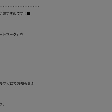
・-・-・-・-・-・-・-・-
がおすすめです！■
ートマーク」を
ルマガにてお知らせ♪
き、