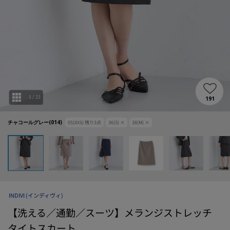
1
/
23
191
チャコールグレー(014)
05(XXS)
残り
3
点
36(S)
×
38(M)
×
INDIVI
(インディヴィ)
【洗える／通勤／スーツ】メランジストレッチ
タイトスカート