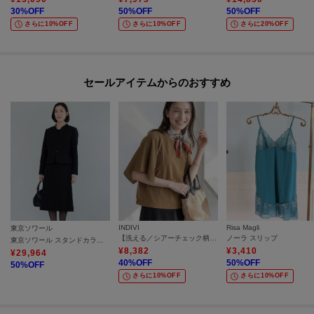
30
%OFF
50
%OFF
50
%OFF
さらに10%OFF
さらに10%OFF
さらに20%OFF
セールアイテムからのおすすめ
INDIVI
Risa Magli
東京ソワール
【洗える／シアーチェック柄】異素材コンビスリーブトップス
ノーラ スリップ
東京ソワール スタンドカラージャケット＆前開きファスナーワンピース 2点セット 【喪服・礼服・ブラックフォーマル】
¥
8,382
¥
3,410
¥
29,964
40
%OFF
50
%OFF
50
%OFF
さらに10%OFF
さらに10%OFF