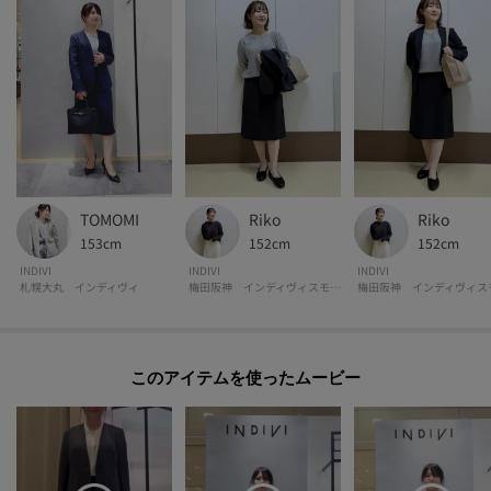
なる場合もございます。
モデル情報：身長170cm B74 W60 H86 着用サイズ：38（M）
TOMOMI
Riko
Riko
153cm
152cm
152cm
INDIVI
INDIVI
INDIVI
札幌大丸 インディヴィ
梅田阪神 インディヴィスモール
このアイテムを使ったムービー