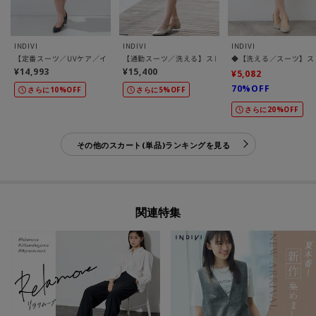
INDIVI
INDIVI
INDIVI
【定番スーツ／UVケア／イージーケア／洗える】ウール調ストレートスカート
【通勤スーツ／洗える】ストレッチストレートスカート
◆【洗える／スーツ】ス
¥14,993
¥15,400
¥5,082
70%OFF
さらに10%OFF
さらに5%OFF
さらに20%OFF
その他のスカート(単品)ランキングを見る
関連特集