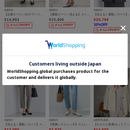
INDIVI
INDIVI
INDIVI
【定番スーツ／UVケア／イージーケア／洗える】ウール調ストレートスカート
【通勤スーツ／洗える】ストレッチストレートスカート
¥
14,993
¥
15,400
¥
20,790
30
%OFF
さらに10%OFF
さらに5%OFF
さらに10%OFF
この商品を見た人はコチラの商品も
チェックしています
INDIVI
INDIVI
UNTITLED
【洗える／通勤／スーツ】メランジストレッチ テーパードパンツ
【美脚／ストレッチ】ストレートデニム
【さらりと快適
¥
13,090
¥
7,975
¥
14,850