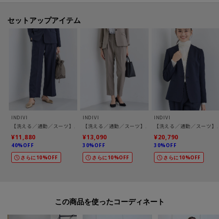
ノーカラージャケット：127‐44011
テーパードパンツ：127‐64010
セットアップアイテム
ワイドパンツ：127‐64011
【素材ポイント】
染色技術による梳毛調に見える染色方法にて、TOP調の深みのある表面感を
持つ素材になっています。
適度なハリ感と収縮糸を使用し、着心地を考えたストレッチ性、ポリエステ
ル100％ならではの高いケア性が特長の素材です。
INDIVI
INDIVI
INDIVI
【仕様】
【洗える／通勤／スーツ】メランジストレッチ ワイドパンツ
【洗える／通勤／スーツ】メランジストレッチ テーパー
【洗える／通勤／スーツ】
・ポケットなし
¥11,880
¥13,090
¥20,790
40%OFF
30%OFF
30%OFF
・後ろファスナー
さらに10%OFF
さらに10%OFF
さらに10%OFF
・裏地あり
※トープ(054)はやや透け感があります。
この商品を使った
※照明の関係により、実際よりも色味が違って見える場合があります。また、
パソコン・スマートフォンなどの環境により、若干製品と画像のカラーが異