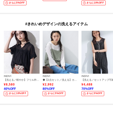
さらに5%OFF
さらに10%OFF
#きれいめデザインの洗えるアイテム
INDIVI
INDIVI
INDIVI
【洗える／軽やか】フリル衿ギャザーブラウス
◆【2点セット／洗える】カセット服 キャミ＆ブラウス セットトップス
¥
8,580
¥
2,992
¥
4,488
40
%OFF
80
%OFF
70
%OFF
さらに10%OFF
さらに5%OFF
さらに5%OFF