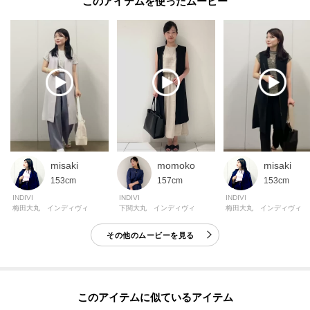
このアイテムを使ったムービー
オンラインサイトの各アイテムにある「ハートマーク」を
クリックして簡単に追加できます！
[おすすめPOINT]
お得な情報をGETできます！！
POINT.1
再入荷通知や、値下げ情報・在庫状況をメルマガにてお知らせ♪
POINT.2
misaki
momoko
misaki
マイページでお気に入り一覧をチェックでき、
153cm
157cm
153cm
自分だけのお買い物リストがつくれる♪
INDIVI
INDIVI
INDIVI
梅田大丸 インディヴィ
下関大丸 インディヴィ
梅田大丸 インディヴィ
-・-・-・-・-・-・-・-・-・-・-・-・-・-・-・-・-・-・-・-・-・-
その他のムービーを見る
※照明の関係により、実際よりも色味が違って見える場合があります。ま
た、パソコン・スマートフォンなどの環境により、若干製品と画像のカラー
が異なる場合もございます。
このアイテムに似ているアイテム