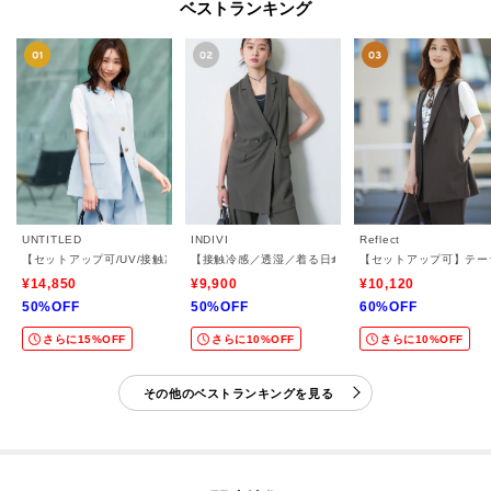
ベストランキング
UNTITLED
INDIVI
Reflect
【セットアップ可/UV/接触冷感】スラブキーネックジレ
【接触冷感／透湿／着る日傘】颯爽ジレジャケット
【セットアップ可】テー
¥14,850
¥9,900
¥10,120
50%OFF
50%OFF
60%OFF
さらに15%OFF
さらに10%OFF
さらに10%OFF
その他のベストランキングを見る