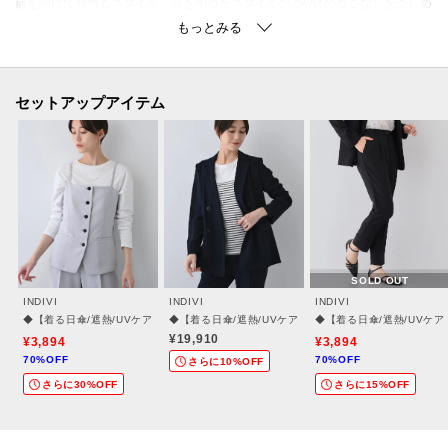
前を開けて羽織るスタイル、前を閉めたスタイルの2WAYの着こなしを楽しめ
ます。
同素材のパンツと合わせたセットアップスタイルや、インナーにノースリー
ブTシャツを合わせてワンピースとしても着用頂けます。
セットアップアイテム
【セットアップアイテム】
セットアップとして着用いただける下記のアイテムをご用意しています。
テーラードカラージャケット：127－42300
ダブルジャケット：127－42302
ジレジャケット：127－42305
テーパードパンツ：127－62306
SOLD OUT
ワイドパンツ：127－62102
INDIVI
INDIVI
INDIVI
ストレートスカート：127－72101
◆【着る日傘/遮熱/UVケア】ビスチェ風キャミトップス
◆【着る日傘/遮熱/UVケア】ダブルジャケット
◆【着る日傘/遮熱/UVケ
ブラウス：127－82311
¥19,910
¥3,894
¥3,894
70%OFF
70%OFF
キャミトップス：127－82312
さらに10%OFF
さらに30%OFF
さらに15%OFF
【素材ポイント】
適度な落ち感を持ったヴィンテージ感のあるナチュラルな表情が特徴の素材