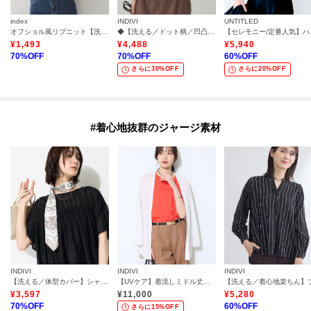
index
INDIVI
UNTITLED
オフショル風リブニット【洗濯機OK】
◆【洗える／ドット柄／凹凸素材】プリーツデザインブラウス
【セレモニ
¥
1,493
¥
4,488
¥
5,940
70
%OFF
70
%OFF
60
%OFF
さらに30%OFF
さらに20%OFF
#着心地抜群のジャージ素材
INDIVI
INDIVI
INDIVI
【洗える／体型カバー】シャーリングシアートップス
【UVケア】着流しミドル丈カーディガンジャージ
¥
3,597
¥
11,000
¥
5,280
70
%OFF
60
%OFF
さらに15%OFF