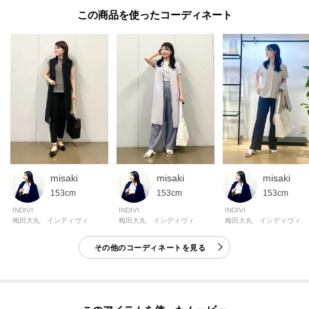
になります。
この商品を使った
適度なストレッチ性を持ったリラクシーな着心地に、
シワになりづらいイージーケア性／遮熱性／UVケア性／吸水速乾性／接触冷
感性も兼ね備えた素材になっております。
【仕様】
・ポケット数：横×2
・裏地なし
※この製品は、太陽光線中の紫外線（UV）を通しにくくします。この効果は
永久的ではありません。
misaki
misaki
misaki
※この製品は、吸水速乾効果のある素材を使用しています。この効果は永久
153cm
153cm
153cm
的ではありません。
INDIVI
INDIVI
INDIVI
梅田大丸 インディヴィ
梅田大丸 インディヴィ
梅田大丸 インディヴィ
その他のコーディネートを見る
-・-・-・-・-・-・-・-・-・-・-・-・-・-・-・-・-・-・-・-・-・-
■気になるアイテムは『お気に入り登録』がおすすめです！■
[お気に入り登録とは？]