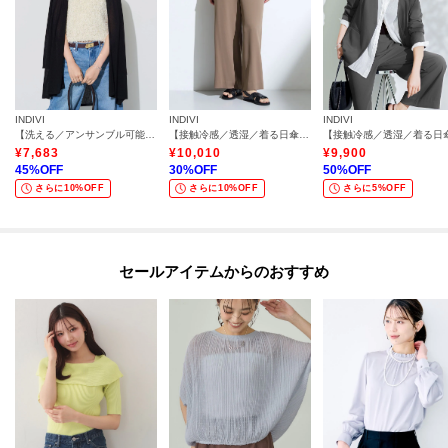
INDIVI
INDIVI
INDIVI
【洗える／アンサンブル可能】シアーストライプカーディガン
【接触冷感／透湿／着る日傘】イージーワイドパンツ
¥
7,683
¥
10,010
¥
9,900
45
%OFF
30
%OFF
50
%OFF
さらに10%OFF
さらに10%OFF
さらに5%OFF
セールアイテムからのおすすめ