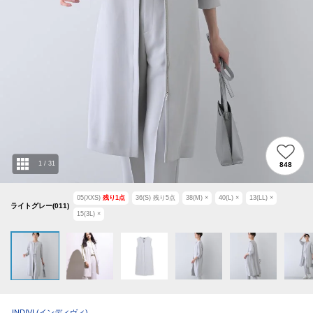
1
/
31
848
05(XXS)
残り
1
点
36(S)
残り
5
点
38(M)
×
40(L)
×
13(LL)
×
ライトグレー(011)
15(3L)
×
INDIVI
(インディヴィ)