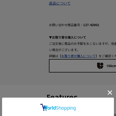
返品について
お問い合わせ商品番号：
127-42002
▼お取り寄せ購入について
ご注文後に商品のお手配をおこないますが、他
い場合がございます。
詳細は【
お取り寄せ購入について
】をご確認く
158cm
Features
【デザインポイント】
やや短めの丈なので単品の羽織としても活