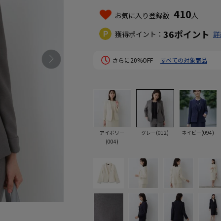
410
お気に入り登録数
人
36
ポイント
獲得ポイント：
詳
さらに20%OFF
すべての対象商品
アイボリー
グレー(012)
ネイビー(094)
(004)