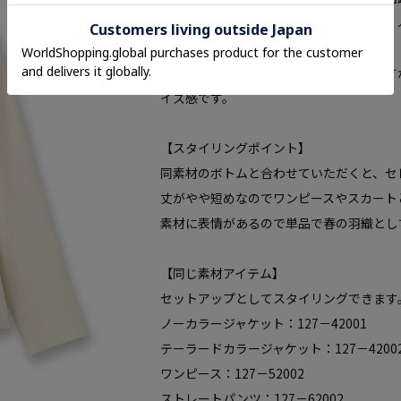
生地の表面に自然に表れる凹凸感により、
ャー生地を使用しています。
ラインは細く見えるシャープなラインです
イズ感です。
【スタイリングポイント】
同素材のボトムと合わせていただくと、セ
丈がやや短めなのでワンピースやスカート
素材に表情があるので単品で春の羽織とし
【同じ素材アイテム】
セットアップとしてスタイリングできます
ノーカラージャケット：127－42001
テーラードカラージャケット：127－4200
ワンピース：127－52002
ストレートパンツ：127－62002