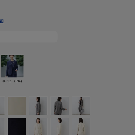
細
ネイビー(694)