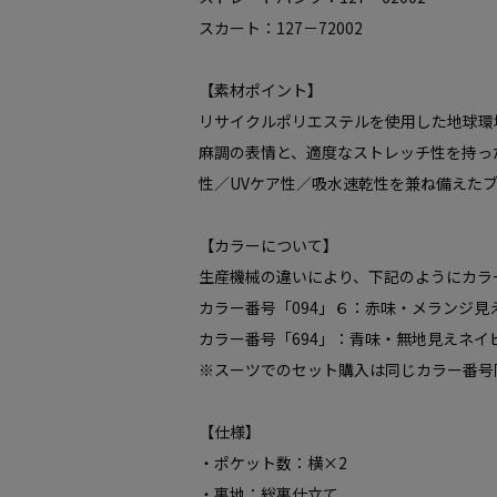
スカート：127－72002
【素材ポイント】
リサイクルポリエステルを使用した地球環
麻調の表情と、適度なストレッチ性を持っ
性／UVケア性／吸水速乾性を兼ね備えた
【カラーについて】
生産機械の違いにより、下記のようにカラ
カラー番号「094」６：赤味・メランジ見
カラー番号「694」：青味・無地見えネイ
※スーツでのセット購入は同じカラー番号
【仕様】
・ポケット数：横×2
・裏地：総裏仕立て