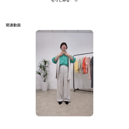
同素材のボトムと合わせていただくと、今っぽいこなれたセットアップスタ
イルに。
単品のワンピースやTシャツにカーディガン感覚で軽く羽織る着こなしもおす
すめです。
【セットアップアイテム】
セットアップとして着用いただける下記のアイテムをご用意しています。
ノーカラージャケット：127－42400
ジレジャケット：127－42401
テーパードパンツ：127－62400，127－62402
ワイドパンツ：127－62401
【素材ポイント】
麻調のナチュラルな表情が特徴のオックスになります。
清涼感のあるドライタッチな風合いに 、シワになりにくいイージーケア性を
兼ね備えた素材になっております。