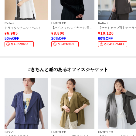
Reflect
UNTITLED
Reflect
ドライタッチニットベスト
【ハイネック/レイヤード/重ね着におすすめ】トリコットベロア シアーインナー
¥
6,985
¥
8,800
¥
10,120
50
%OFF
20
%OFF
60
%OFF
さらに20%OFF
さらに5%OFF
さらに10%OFF
#きちんと感のあるオフィスジャケット
INDIVI
UNTITLED
UNTITLED