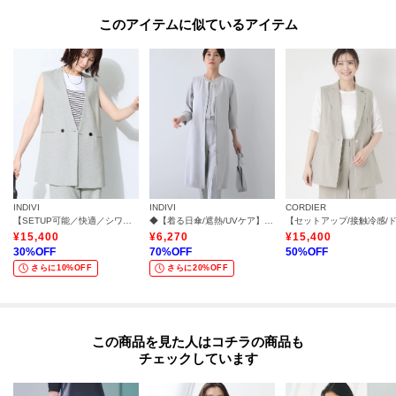
このアイテムに似ているアイテム
INDIVI
INDIVI
CORDIER
【SETUP可能／快適／シワになりにくい】リネンライクジレ
◆【着る日傘/遮熱/UVケア】ロングジレジャケット
¥
15,400
¥
6,270
¥
15,400
30
%OFF
70
%OFF
50
%OFF
さらに10%OFF
さらに20%OFF
この商品を見た人はコチラの商品も
チェックしています