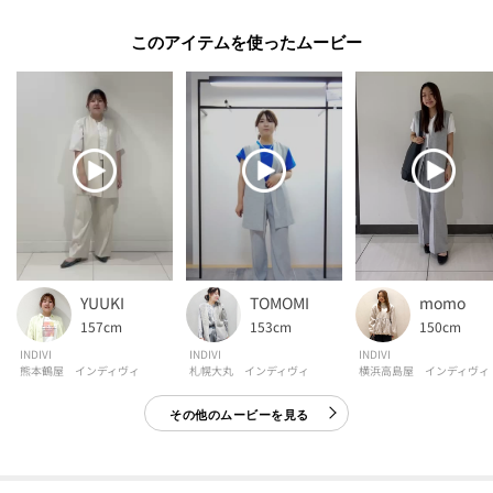
モデル情報：身長167cm B79 W59 H87 着用サイズ：38（M）
このアイテムを使ったムービー
YUUKI
TOMOMI
momo
157cm
153cm
150cm
INDIVI
INDIVI
INDIVI
熊本鶴屋 インディヴィ
札幌大丸 インディヴィ
横浜高島屋 インディヴィ
その他のムービーを見る