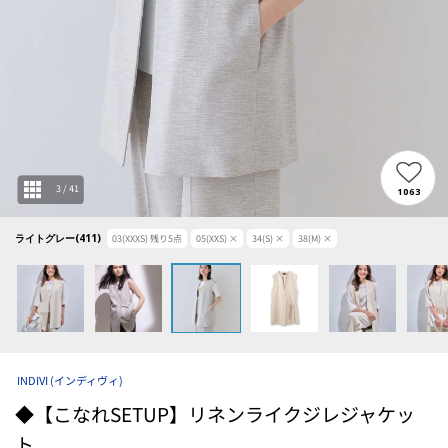
3
/
41
1063
ライトグレー(411)
03(XXXS)
残り
5
点
05(XXS)
×
34(S)
×
38(M)
×
INDIVI
(インディヴィ)
◆【こなれSETUP】リネンライクジレジャケッ
ト