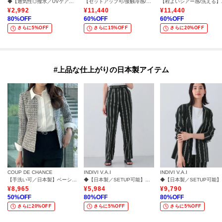
◆【通気性◎撥水／UVケア】フレンチスリーブ ブラウスライクジャケット
【セットアップ可/接触冷感/通気性】ドライシアーダブルジャケット
【程よいシ
¥
2,992
¥
11,440
¥
11,440
80
%OFF
60
%OFF
60
%OFF
さらに5%OFF
さらに15%OFF
さらに20%OFF
#上品な仕上がりの日本製アイテム
COUP DE CHANCE
INDIVI V.A.I
INDIVI V.A.I
【手洗い可／日本製】ベーシックシャツ
◆【日本製／SETUP可能】コットン混ゆったりめテーパードパンツ
◆【日
¥
8,965
¥
5,984
¥
9,790
50
%OFF
80
%OFF
80
%OFF
さらに20%OFF
さらに5%OFF
さらに5%OFF