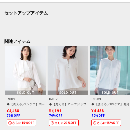
【仕様】
・ポケット数：横×2
セットアップアイテム
・裏地なし
-・-・-・-・-・-・-・-・-・-・-・-・-・-・-・-・-・-・-・-・-・-
関連アイテム
■気になるアイテムは『お気に入り登録』がおすすめです！■
[お気に入り登録とは？]
オンラインサイトの各アイテムにある「ハートマーク」を
クリックして簡単に追加できます！
[おすすめPOINT]
お得な情報をGETできます！！
SOLD OUT
SOLD OUT
SOLD OUT
INDIVI
INDIVI
INDIVI
◆【洗える／UVケア】ヨークフリルブラウス
◆【洗える】ハーフジップデザインブラウス
◆【洗える／UVケア】無
POINT.1
¥4,488
¥4,191
¥4,488
再入荷通知や、値下げ情報・在庫状況をメルマガにてお知らせ♪
70%OFF
70%OFF
70%OFF
さらに15%OFF
さらに20%OFF
さらに15%OFF
POINT.2