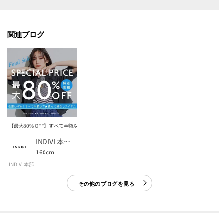
マイページでお気に入り一覧をチェックでき、
自分だけのお買い物リストがつくれる♪
-・-・-・-・-・-・-・-・-・-・-・-・-・-・-・-・-・-・-・-・-・-
関連ブログ
※照明の関係により、実際よりも色味が違って見える場合があります。また、
パソコン・スマートフォンなどの環境により、若干製品と画像のカラーが異
なる場合もございます。
【生地詳細】
透け感：ややあり
【最大80% OFF】すべて半額以下！いま買い足すべきキレイ服
伸縮性：ややあり
INDIVI 本部スタッフ
生地の厚み：普通
160cm
裏地：なし
INDIVI 本部
洗濯方法：洗濯機洗い可
その他のブログを見る