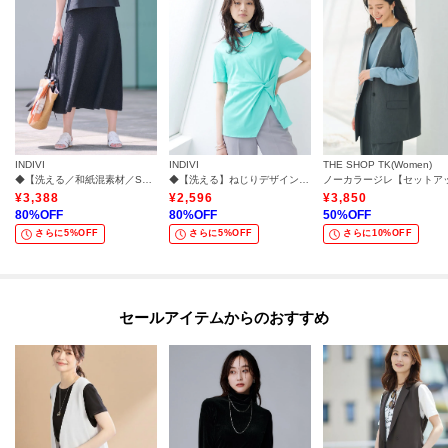
INDIVI
INDIVI
THE SHOP TK(Women)
◆【洗える／和紙混素材／SETUP可能】フレアスカート
◆【洗える】ねじりデザインTシャツ
¥
3,388
¥
2,596
¥
3,850
80
%OFF
80
%OFF
50
%OFF
さらに5%OFF
さらに5%OFF
さらに10%OFF
セールアイテムからのおすすめ