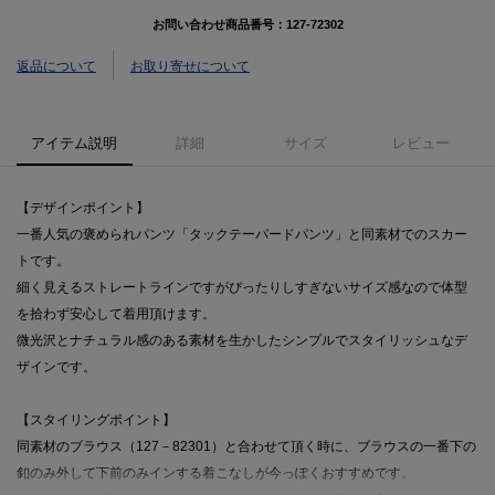
お問い合わせ商品番号：
127-72302
返品について
お取り寄せについて
アイテム説明
詳細
サイズ
レビュー
【デザインポイント】
一番人気の褒められパンツ「タックテーパードパンツ」と同素材でのスカー
トです。
細く見えるストレートラインですがぴったりしすぎないサイズ感なので体型
を拾わず安心して着用頂けます。
微光沢とナチュラル感のある素材を生かしたシンプルでスタイリッシュなデ
ザインです。
【スタイリングポイント】
同素材のブラウス（127－82301）と合わせて頂く時に、ブラウスの一番下の
釦のみ外して下前のみインする着こなしが今っぽくおすすめです。