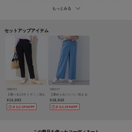
シンプルなデザインなのでどのようなトップスともバランス良くコーディネ
ートして頂けます。
単品のジャケットを合わせて頂くとお洒落な通勤スタイルに。
【素材ポイント】
セットアップアイテム
強撚のキュプラを使用し本来の光沢感を抑え深みのある発色と微光沢性を持
たせた良質素材です。
交織に使用しているナイロン特有のシボ感とさらりとした独特の風合、着心
地に拘ったキックバックの良いストレッチ性とUVケア性が特徴です。
-・-・-・-・-・-・-・-・-・-・-・-・-・-・-・-・-・-・-・-・-・-
■気になるアイテムは『お気に入り登録』がおすすめです！■
INDIVI
INDIVI
【選べる13サイズ！／洗える】ウエストゴムタックテーパード褒められパンツ
【褒められパンツ／洗える】ウエストゴムワイドタックパ
[お気に入り登録とは？]
¥14,993
¥18,920
オンラインサイトの各アイテムにある「ハートマーク」を
さらに10%OFF
さらに10%OFF
クリックして簡単に追加できます！
[おすすめPOINT]
この商品を使った