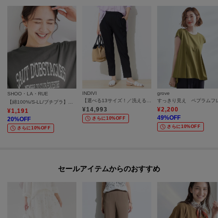
INDIVI
grove
SHOO・LA・RUE
【選べる13サイズ！／洗える】ウエストゴムタックテーパード褒められパンツ
【綿100%/S-LL/プチプラ】ゆるシルエット シンプルTシャツ
¥
14,993
¥
2,200
¥
1,191
49
%OFF
20
%OFF
さらに10%OFF
さらに10%OFF
さらに10%OFF
セールアイテムからのおすすめ