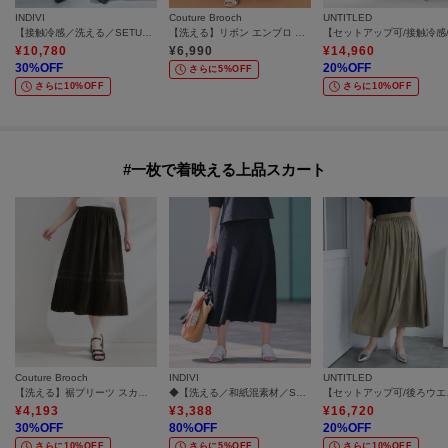
INDIVI
Couture Brooch
UNTITLED
【接触冷感／洗える／SETUP可能】シアーシャンブレータックフレアスカート
【洗える】リボン エンブロ スカート
¥
10,780
¥
6,990
¥
14,960
30
%OFF
20
%OFF
さらに5%OFF
さらに10%OFF
さらに10%OFF
#一枚で着映える上品スカート
Couture Brooch
INDIVI
UNTITLED
【洗える】裾プリーツ スカート
◆【洗える／和紙混素材／SETUP可能】フレアスカート
【セットアッ
¥
4,193
¥
3,388
¥
16,720
30
%OFF
80
%OFF
20
%OFF
さらに10%OFF
さらに5%OFF
さらに10%OFF