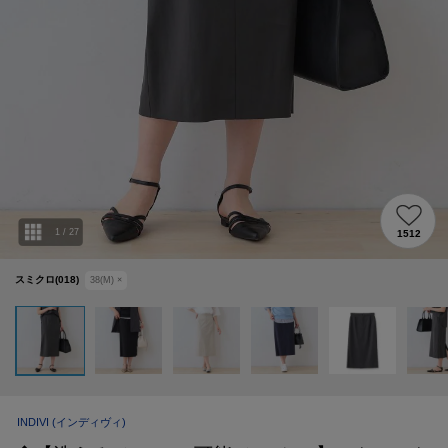
1
/
27
1512
スミクロ(018)
38(M)
×
INDIVI
(インディヴィ)