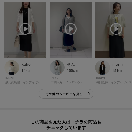
※ベージュ（052）はやや透け感があります。
※この製品は、太陽光線中の紫外線（UV）を通しにくくします。この効果は
永久的ではありません。
【生地詳細】
透け感：ややあり
伸縮性：なし
生地の厚み：普通
kaho
そん
mami
裏地：あり
144cm
155cm
151cm
洗濯方法：洗濯機洗い可
INDIVI
INDIVI
INDIVI
泉北高島屋 インディヴィ
下関大丸 インディヴィ
梅田阪
その他のムービーを見る
モデル情報：身長167cm B79 W59 H87 着用サイズ：38（M）
この商品を見た人はコチラの商品も
チェックしています