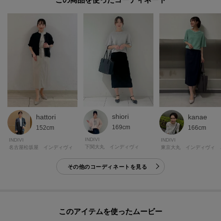
お得な情報をGETできます！！
POINT.1
再入荷通知や、値下げ情報・在庫状況をメルマガにてお知らせ♪
POINT.2
マイページでお気に入り一覧をチェックでき、
自分だけのお買い物リストがつくれる♪
-・-・-・-・-・-・-・-・-・-・-・-・-・-・-・-・-・-・-・-・-・-
shiori
hattori
kanae
169cm
152cm
166cm
※照明の関係により、実際よりも色味が違って見える場合があります。ま
INDIVI
INDIVI
INDIVI
下関大丸 インディヴィ
名古屋松坂屋 インディヴィ
東京大
た、パソコン・スマートフォンなどの環境により、若干製品と画像のカラー
が異なる場合もございます。
その他のコーディネートを見る
【仕様】
・ポケットなし
・前ファスナー
このアイテムを使ったムービー
・裏地あり