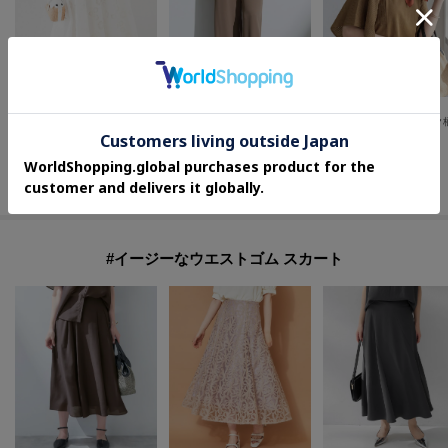
UNTITLED
INDIVI
INDIVI
◆【トレンド／刺繍レース】サークルモチーフ コットンスカート
【接触冷感／透湿／着る日傘】イージーワイドパンツ
¥
17,820
¥
10,010
¥
8,382
70
%OFF
30
%OFF
40
%OFF
さらに10%OFF
さらに10%OFF
#イージーなウエストゴム スカート