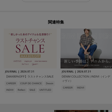
関連特集
JOURNAL |
2026.07.31
JOURNAL |
2026.07.31
【MAX80%OFF】ラストチャンスSALE
DENIM COLLECTION | INDIVI（インデ
ィヴィ）
CAREER
COUP DE CHANCE
Dessin
CAREER
INDIVI
INDIVI
Reflect
SALE
UNTITLED