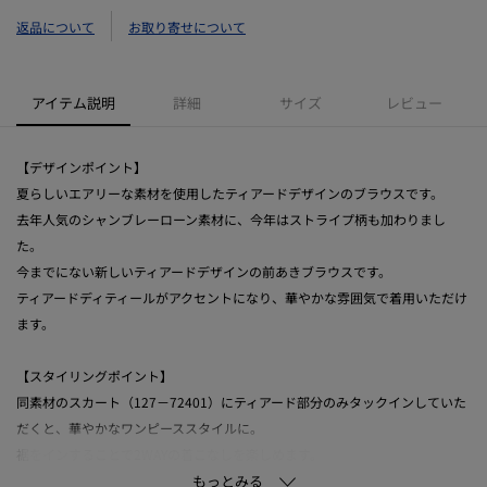
返品について
お取り寄せについて
アイテム説明
詳細
サイズ
レビュー
【デザインポイント】
夏らしいエアリーな素材を使用したティアードデザインのブラウスです。
去年人気のシャンブレーローン素材に、今年はストライプ柄も加わりまし
た。
今までにない新しいティアードデザインの前あきブラウスです。
ティアードディティールがアクセントになり、華やかな雰囲気で着用いただけ
ます。
【スタイリングポイント】
同素材のスカート（127－72401）にティアード部分のみタックインしていた
だくと、華やかなワンピーススタイルに。
裾をインすることで2WAYの着こなしを楽しめます。
キレイめなワイドパンツと合わせた通勤スタイル、ワイドデニムと合わせた