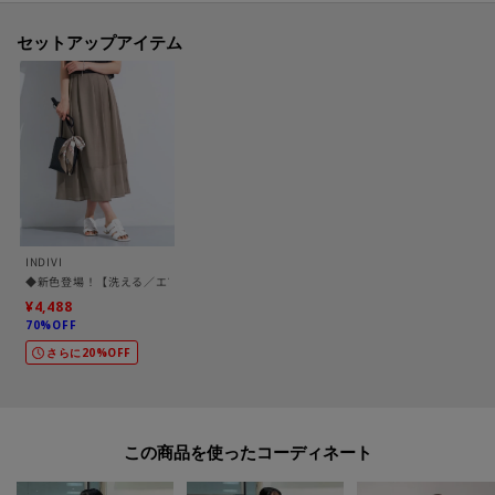
【生地詳細】
セットアップアイテム
透け感：ややあり
伸縮性：なし
生地の厚み：普通
裏地：あり
洗濯方法：洗濯機洗い可
-・-・-・-・-・-・-・-・-・-・-・-・-・-・-・-・-・-・-・-・-・-
INDIVI
■気になるアイテムは『お気に入り登録』がおすすめです！■
◆新色登場！【洗える／エアリー素材】巻き風ロングスカート
¥4,488
＜お気に入り登録とは？＞
70%OFF
オンラインサイトの各アイテムにある「ハートマーク」を
さらに20%OFF
クリックして簡単に追加できます！
＜おすすめPOINT＞
この商品を使った
お得な情報をGETできます！！