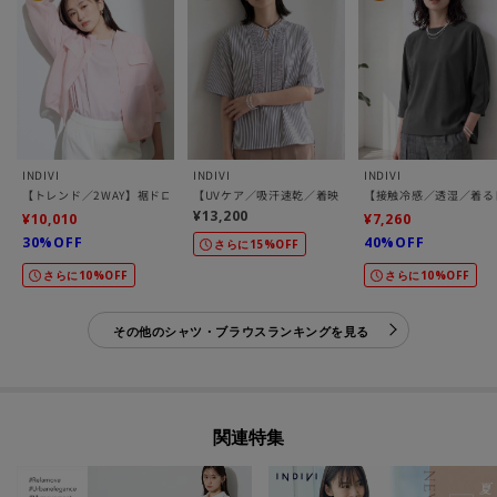
INDIVI
INDIVI
INDIVI
【トレンド／2WAY】裾ドロスト付きシアーブラウスブルゾン
【UVケア／吸汗速乾／着映え】フリルピンタックブラウ
【接触冷感／透湿／着る
¥13,200
¥10,010
¥7,260
30%OFF
40%OFF
さらに15%OFF
さらに10%OFF
さらに10%OFF
その他のシャツ・ブラウスランキングを見る
関連特集