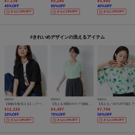
¥
7,139
¥
5,280
¥
5,940
45
%OFF
60
%OFF
40
%OFF
さらに10%OFF
さらに10%OFF
さらに10%OFF
#きれいめデザインの洗えるアイテム
INDIVI
INDIVI
INDIVI
【接触冷感/洗える】シアーシャンブレーピンタックブラウス
【洗える/通勤/UVケア/接触冷感】タックブラウス
【洗
¥
12,320
¥
4,497
¥
7,700
20
%OFF
70
%OFF
50
%OFF
さらに10%OFF
さらに10%OFF
さらに10%OFF