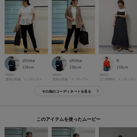
POINT.1
再入荷通知や、値下げ情報・在庫状況をメルマガにてお知らせ♪
POINT.2
マイページでお気に入り一覧をチェックでき、
自分だけのお買い物リストがつくれる♪
-・-・-・-・-・-・-・-・-・-・-・-・-・-・-・-・-・-・-・-・-・-
K
shima
shima
159cm
156cm
156cm
※照明の関係により、実際よりも色味が違って見える場合があります。また、
INDIVI
INDIVI
INDIVI
パソコン・スマートフォンなどの環境により、若干製品と画像のカラーが異
立川伊勢丹 インディヴィ
宮崎山形屋 インディヴィ
宮崎山形屋 インディヴィ
なる場合もございます。
その他のコーディネートを見る
モデル情報：身長171cm B80 W58 H86 着用サイズ：38（M）
このアイテムを使ったムービー