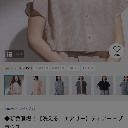
1
/
55
5182
ライトベージュ(351)
03(XXXS)
×
05(XXS)
×
12(LL)
×
13(LL)
×
INDIVI
(インディヴィ)
◆新色登場！【洗える／エアリー】ティアードブ
ラウス