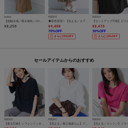
index
INDIVI
INDIVI
【接触冷感／吸水速乾／UVケア】リネンライクサイドベルトシャツワンピース《透け防止／洗濯機OK》
◆新色登場！【洗える／エアリー素材】巻き風ロングスカート
¥
8,250
¥
4,488
¥
8,470
70
%OFF
30
%OFF
さらに20%OFF
さらに10%OFF
セールアイテムからのおすすめ
INDIVI
INDIVI
INDIVI
【着る日傘】シフォンドッキングブラウス
【洗える／着心地楽ちん】ブラウス風ストライプカットソートップス