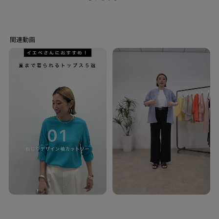
カジュアルコーデがおすすめです。
一番人気のタックテーパード型の褒められパンツと合わせていただくとすっ
きりとまとまり、シャープな印象でスタイリングいただけます。
【セットアップアイテム】
セットアップとしても着用いただける同じ素材のアイテムをご用意していま
す。
ワンピース：127－52401
スカート：127－72401
ティアードブラウス：127－82401
バンドカラーシャツ：127－82407
【素材ポイント】
シルキーな光沢のあるスパンタッチのナチュラルな風合いが特徴のローンに
なります。
程よいシア―感と軽さを持った清涼感のある着心地に、シワになりにくいイ
ージーケア性を兼ね備えた素材になっております。