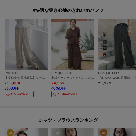
#快適な穿き心地のきれいめパンツ
UNTITLED
OPAQUE.CLIP
OPAQUE.CLIP
【接触冷感/吸水速乾】サテンワイドパンツ
刺繍イージーワイドパンツ／セットアップ対応可【洗濯機OK】
¥
13,860
¥
4,950
¥
5,979
30
%OFF
40
%OFF
さらに10%OFF
さらに10%OFF
シャツ・ブラウスランキング