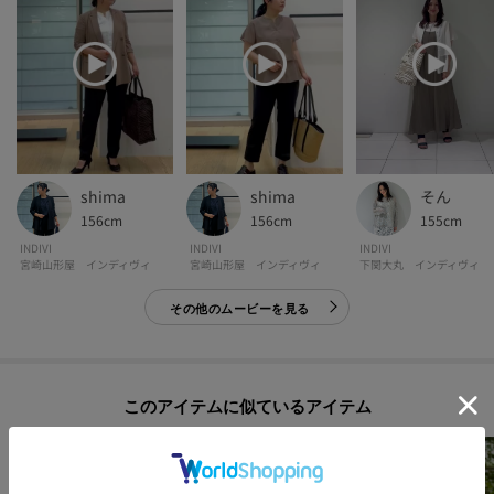
shima
shima
そん
156cm
156cm
155cm
INDIVI
INDIVI
INDIVI
宮崎山形屋 インディヴィ
宮崎山形屋 インディヴィ
下関大丸 インディヴィ
その他のムービーを見る
このアイテムに似ているアイテム