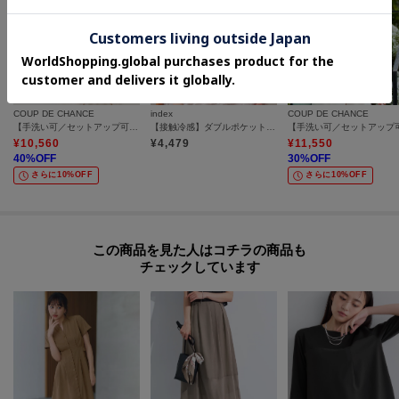
COUP DE CHANCE
index
COUP DE CHANCE
【手洗い可／セットアップ可】リネンライクブラウス
【接触冷感】ダブルポケットスキッパーブラウス《吸水速乾／防シワ／洗濯機OK／S～3L／7col》
¥
10,560
¥
4,479
¥
11,550
40
%OFF
30
%OFF
さらに10%OFF
さらに10%OFF
この商品を見た人はコチラの商品も
チェックしています