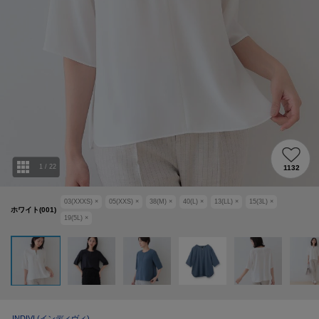
1
/
22
1132
03(XXXS)
×
05(XXS)
×
38(M)
×
40(L)
×
13(LL)
×
15(3L)
×
ホワイト(001)
19(5L)
×
INDIVI
(インディヴィ)