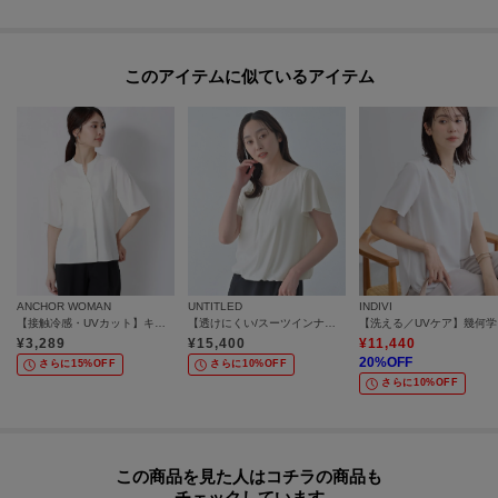
POINT.2
マイページでお気に入り一覧をチェックでき、
自分だけのお買い物リストがつくれる♪
このアイテムに似ているアイテム
-・-・-・-・-・-・-・-・-・-・-・-・-・-・-・-・-・-・-・-・-・-
※照明の関係により、実際よりも色味が違って見える場合があります。ま
た、パソコン・スマートフォンなどの環境により、若干製品と画像のカラー
が異なる場合もございます。
【生地詳細】
ANCHOR WOMAN
UNTITLED
INDIVI
透け感：ややあり
【接触冷感・UVカット】キーネックブラウス／みんなのブラウス
【透けにくい/スーツインナー】パウダリータックブラウス
【洗え
伸縮性：ややあり
¥
3,289
¥
15,400
¥
11,440
20
%OFF
生地の厚み：普通
さらに15%OFF
さらに10%OFF
さらに10%OFF
裏地：なし
洗濯方法：洗濯機洗い可
この商品を見た人はコチラの商品も
チェックしています