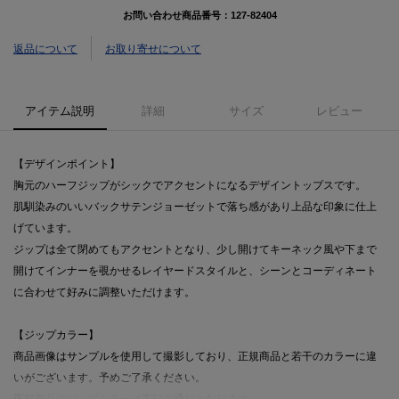
お問い合わせ商品番号：
127-82404
返品について
お取り寄せについて
アイテム説明
詳細
サイズ
レビュー
【デザインポイント】
胸元のハーフジップがシックでアクセントになるデザイントップスです。
肌馴染みのいいバックサテンジョーゼットで落ち感があり上品な印象に仕上
げています。
ジップは全て閉めてもアクセントとなり、少し開けてキーネック風や下まで
開けてインナーを覗かせるレイヤードスタイルと、シーンとコーディネート
に合わせて好みに調整いただけます。
【ジップカラー】
商品画像はサンプルを使用して撮影しており、正規商品と若干のカラーに違
いがございます。予めご了承ください。
正規商品のジップカラーは下記の通りとなります。