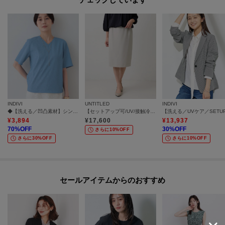
モデル情報：身長168cm B74 W58 H84 着用サイズ：38（M）
INDIVI
UNTITLED
INDIVI
◆【洗える／凹凸素材】シンプルVネックブラウス
【セットアップ可/UV/接触冷感】エアリータイトスカート
¥
3,894
¥
17,600
¥
13,937
70
%OFF
30
%OFF
さらに10%OFF
さらに30%OFF
さらに10%OFF
セールアイテムからのおすすめ