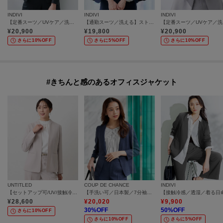
INDIVI
INDIVI
INDIVI
【定番スーツ／UVケア／洗える】ウール調ノーカラージャケット
【通勤スーツ／洗える】ストレッチカラーレスジャケット
【定番
¥
20,900
¥
19,800
¥
20,900
さらに10%OFF
さらに5%OFF
さらに10%OFF
#きちんと感のあるオフィスジャケット
UNTITLED
COUP DE CHANCE
INDIVI
【セットアップ可/UV/接触冷感】エアリーノーカラージャケット
【手洗い可／日本製／7分袖／UVケア】リネンライク テーラードジャケット
¥
28,600
¥
20,020
¥
9,900
30
%OFF
50
%OFF
さらに10%OFF
さらに10%OFF
さらに5%OFF