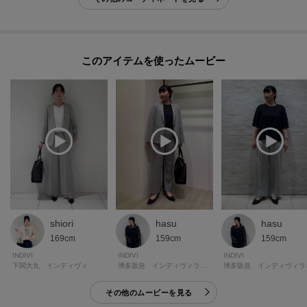
※この製品は、太陽光線中の紫外線（UV）を通しにくくします。この効果は
永久的ではありません。
※この製品は、吸水速乾効果のある素材を使用しています。この効果は永久
的ではありません。
このアイテムを使ったムービー
-・-・-・-・-・-・-・-・-・-・-・-・-・-・-・-・-・-・-・-・-・-
■気になるアイテムは『お気に入り登録』がおすすめです！■
[お気に入り登録とは？]
オンラインサイトの各アイテムにある「ハートマーク」を
クリックして簡単に追加できます！
[おすすめPOINT]
shiori
hasu
hasu
お得な情報をGETできます！！
169cm
159cm
159cm
INDIVI
INDIVI
INDIVI
下関大丸 インディヴィ
博多阪急 インディヴィラージ
博多
POINT.1
再入荷通知や、値下げ情報・在庫状況をメルマガにてお知らせ♪
その他のムービーを見る