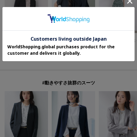
UNTITLED
INDIVI
grove
【洗える通勤スーツ】レジェールギャバ ストレッチカラーレスジャケット
【洗える】無地＆チェーン柄 ギャザートップス
¥
20,020
¥
7,700
¥
6,600
30
%OFF
50
%OFF
20
%OFF
さらに15%OFF
さらに10%OFF
さらに10%OFF
#動きやすさ抜群のスーツ