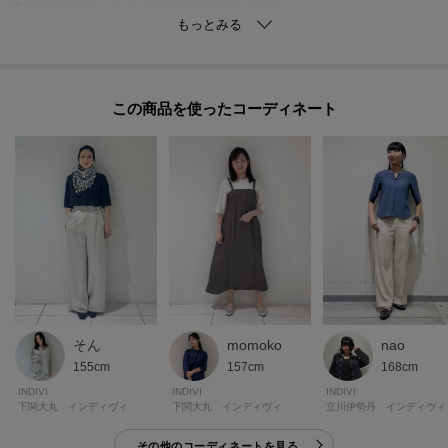
カラー番号：001⇒シルバー
カラー番号：094・694⇒アンティークシルバー
この商品を使った
【スタイリングポイント】
ジャケットやジレのインナーとしても、夏のお仕事スタイルの一枚着トップ
スとしても映えながらきちんと感の出るアイテムです。
スーツボトムとも合わせやすい丈バランスです。
袖周りは敢えてやや身体から離れた動きの出るサイジングで涼しく着用いた
だけます。
【素材ポイント】
シルキーな光沢を持ったパウダリーな風合いが特徴のジョーゼットクレープ
になります。
そん
momoko
nao
適度なストレッチ性を持ったリラクシーな着心地に、シワになりにくいイー
155cm
157cm
168cm
ジーケア性／吸水速乾性／接触冷感性／UVケア性を兼ね備えた素材になって
INDIVI
INDIVI
INDIVI
おります。
下関大丸 インディヴィ
下関大丸 インディヴィ
立川伊勢丹 インディヴィ
その他のコーディネートを見る