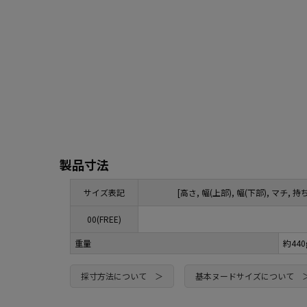
製品寸法
サイズ表記
[高さ, 幅(上部), 幅(下部), マチ
00(FREE)
重量
約44
採寸方法について ＞
基本ヌードサイズについて 