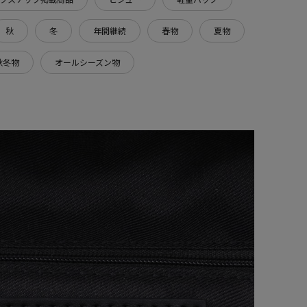
秋
冬
年間継続
春物
夏物
秋冬物
オールシーズン物