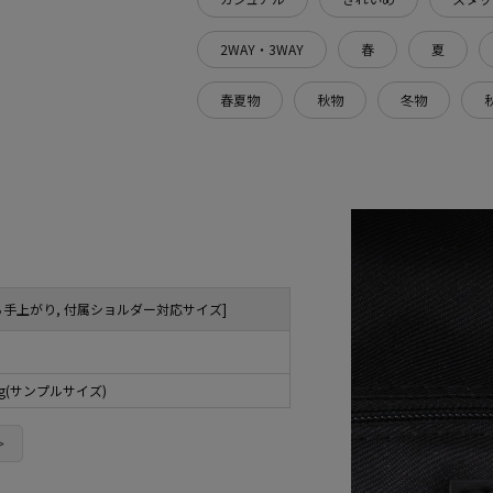
2WAY・3WAY
春
夏
春夏物
秋物
冬物
, 持ち手上がり, 付属ショルダー対応サイズ]
0g(サンプルサイズ)
＞