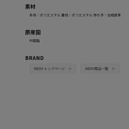
素材
本体：ポリエステル 裏地：ポリエステル 持ち手：合成皮革
原産国
中国製
BRAND
INDIVI トップページ ＞
INDIVI商品一覧 ＞