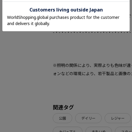
POINT.2
マイページでお気に入り一覧をチェックで
自分だけのお買い物リストがつくれる♪
-・-・-・-・-・-・-・-・-・-・-・-・-・-
※照明の関係により、実際よりも色味が違
ォンなどの環境により、若干製品と画像の
関連タグ
公園
デイリー
レジャー
カジュアル
きれいめ
スタッ