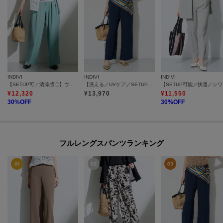
INDIVI
INDIVI
INDIVI
【SETUP可／清涼感〇】ウエストゴム イージーワイドパンツ
【洗える／UVケア／SETUP可】着る日傘ワイドパンツ
【SE
¥
12,320
¥
13,970
¥
11,550
30
%OFF
30
%OFF
フルレングスパンツランキング