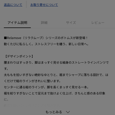
返品について
お取り寄せについて
アイテム説明
詳細
サイズ
レビュー
■Relamove（リラクムーブ）シリーズのボトムスが新登場！
動くたびに私らしく。ストレスフリーを纏う、新しい日常へ。
【デザインポイント】
腰まわりはすっきり、脚はまっすぐ見せる細身のストレートラインパンツで
す。
太ももを拾いすぎない絶妙なゆとりと、裾までシャープに落ちる設計で、は
くだけで縦のラインがきれいに整います。
センターに通る縦のラインが、脚を長くまっすぐ見せる一本。
裾を絞りすぎないことで足元まで抜けよく仕上げ、きちんと感のある印象
に。
肉感を拾いにくいサイジングも魅力です。