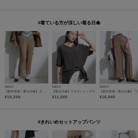
#着ている方が涼しい着る日傘
INDIVI
INDIVI
INDIVI
【新作登場！着る日傘】 テーパードパンツ
【着る日傘】ドルマントップス
【新作登
¥
16,500
¥
11,000
¥
16,940
#きれいめセットアップパンツ