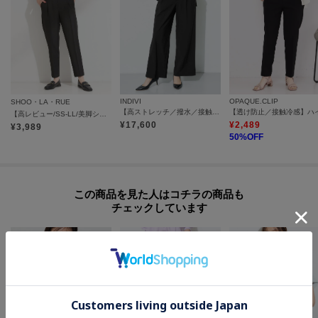
生地の厚み：普通
裏地：なし
洗濯方法：洗濯機洗い可
モデル情報：身長167cm B79 W59 H87 着用サイズ：38（M）
INDIVI
OPAQUE.CLIP
SHOO・LA・RUE
【高ストレッチ／撥水／接触冷感】リラックス タックワイドパンツ
【高レビュー/SS-LL/美脚シルエット】すっきりきれい見え テーパードパンツ
¥
17,600
¥
2,489
¥
3,989
50
%OFF
この商品を見た人はコチラの商品も
チェックしています