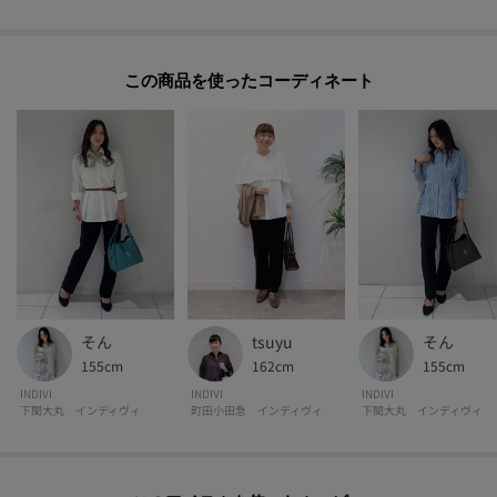
＃脚のラインをまっすぐ見せる、すっきりストレート
＃きれい見えと動きやすさを両立
この商品を使った
【スタイリングポイント】
デザインシャツやストライプ柄トップスを合わせると、縦長効果がより引き
立ちます。
スニーカーで軽快に、パンプスで端正に。足元を選ばず、着こなしの幅が広
がるバランスです。
トップスをインするとウエスト位置がすっきり見え、脚長バランスに。
ボリュームのあるブラウスとも相性がよく、上半身に表情があっても全体が重
く見えにくい仕上がりです。
【素材ポイント】
そん
tsuyu
そん
ストレッチ性を持った綺麗見えと動きやすさを兼ね備えたハイゲージのナイ
155cm
162cm
155cm
ロントリコットになります。
INDIVI
INDIVI
INDIVI
接触冷感性や透湿性に富んだ素材なので夏でもひんやり涼しく、又、撥水加
下関大丸 インディヴィ
町田小田急 インディヴィ
下関大丸 インディヴィ
工も施していますので、季節の変わり目でも、天候を気にせず着用頂ける、
接触冷感性／撥水性／UVケア性を兼ね備えたストレッチ素材になっておりま
す。