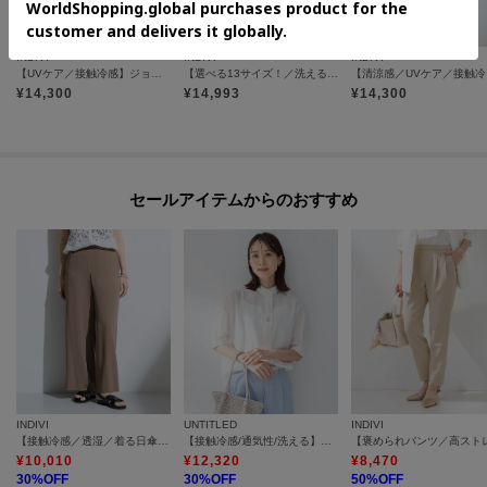
INDIVI
INDIVI
INDIVI
【UVケア／接触冷感】ジョーゼットドルマンブラウス
【選べる13サイズ！／洗える】ウエストゴムタックテーパード褒められパンツ
【清
¥
14,300
¥
14,993
¥
14,300
セールアイテムからのおすすめ
INDIVI
UNTITLED
INDIVI
【接触冷感／透湿／着る日傘】イージーワイドパンツ
【接触冷感/通気性/洗える】スタンドカラーフリルブラウス
¥
10,010
¥
12,320
¥
8,470
30
%OFF
30
%OFF
50
%OFF