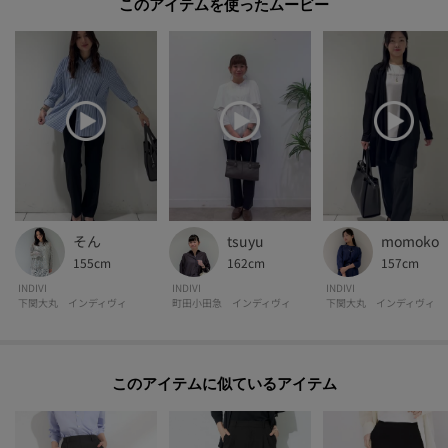
このアイテムを使ったムービー
【仕様】
・ポケット数：横×2 後ろ×2
・前ファスナー
・ウエスト後ろゴム
・裏地なし
※この製品は、太陽光線中の紫外線（UV）を通しにくくします。この効果は
永久的ではありません。
そん
tsuyu
momoko
155cm
162cm
157cm
※照明の関係により、実際よりも色味が違って見える場合があります。また、
INDIVI
INDIVI
INDIVI
下関大丸 インディヴィ
町田小田急 インディヴィ
下関大丸 インディヴィ
パソコン・スマートフォンなどの環境により、若干製品と画像のカラーが異
なる場合もございます。
【生地詳細】
このアイテムに似ているアイテム
透け感：なし
伸縮性：あり