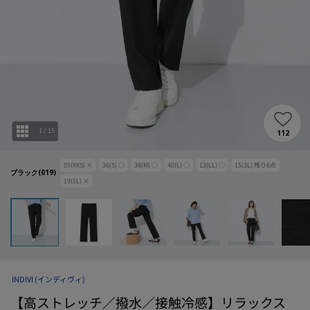
1
/
15
112
05(XXS)
×
36(S)
○
38(M)
○
40(L)
○
13(LL)
○
15(3L)
残り
6
点
ブラック(019)
19(5L)
×
INDIVI
(インディヴィ)
【高ストレッチ／撥水／接触冷感】リラックス