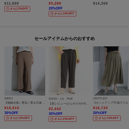
¥
11,000
¥
5,280
¥
14,300
20
%OFF
さらに5%OFF
さらに10%OFF
セールアイテムからのおすすめ
INDIVI
UNTITLED
SHOO・LA・RUE
【接触冷感／透湿／着る日傘】イージーワイドパンツ
【セットアッ
【高レビュー/ひんやり/UV/SS-3L/セットアップ可】さらさらぷるん イージーテーパードパンツ
¥
10,010
¥
16,720
¥
2,442
30
%OFF
20
%OFF
30
%OFF
さらに10%OFF
さらに10%OFF
さらに15%OFF