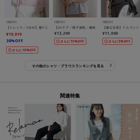
INDIVI
INDIVI
INDIVI
【トレンド／2WAY】裾ドロスト付きシアーブラウスブルゾン
【UVケア／吸汗速乾／着映え】フリルピンタックブラウ
【着る日傘】ドルマント
¥13,200
¥11,000
¥10,010
30%OFF
さらに15%OFF
さらに5%OFF
さらに10%OFF
その他のシャツ・ブラウスランキングを見る
関連特集