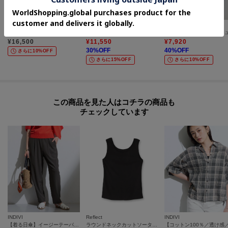
INDIVI
UNTITLED
INDIVI
【接触冷感／洗える／2WAY】ドロスト付 シアーシャンブレーシャツ
【接触冷感/吸水速乾/UVカット】ドルマンスリーブシャツ
¥
16,500
¥
11,550
¥
7,920
30
%OFF
40
%OFF
さらに10%OFF
さらに15%OFF
さらに10%OFF
この商品を見た人はコチラの商品も
チェックしています
INDIVI
Reflect
INDIVI
【着る日傘】イージーテーパードパンツ
ラウンドネックカットソータンクトップ