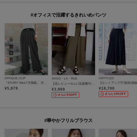
#オフィスで活躍するきれいめパンツ
OPAQUE.CLIP
UNTITLED
SHOO・LA・RUE
『STORY Web7月掲載』 空気パンツ《接触冷感／UVケア／吸水速乾／防シワ／洗濯機OK》
【高レビュー/S-LL/洗濯機可/セットアップ可】着丈選べる 軽凛(かろりん) ひんやりフラップイージーパンツ
¥
5,979
¥
18,700
¥
3,989
さらに10%OFF
さらに5%OFF
#華やかフリルブラウス