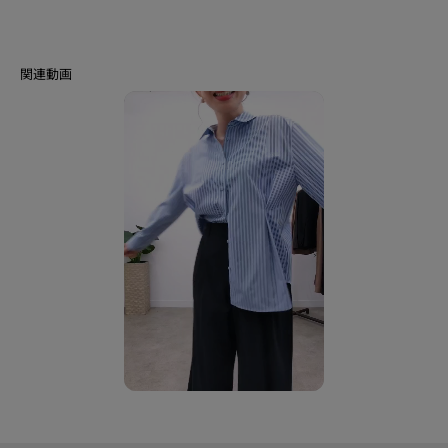
す。
タックのニュアンスが、シンプルな装いに奥行きを添えます。
【素材ポイント】
再生ポリエステル糸を使用し生地の表情感が特徴です。
オフ白とオリジナルストライプの2色展開です。
※この製品は、太陽光線中の紫外線（UV）を通しにくくします。この効果は
永久的ではありません。
※照明の関係により、実際よりも色味が違って見える場合があります。また、
パソコン・スマートフォンなどの環境により、若干製品と画像のカラーが異
なる場合もございます。
【生地詳細】
透け感：ややあり
伸縮性：ややあり
生地の厚み：普通