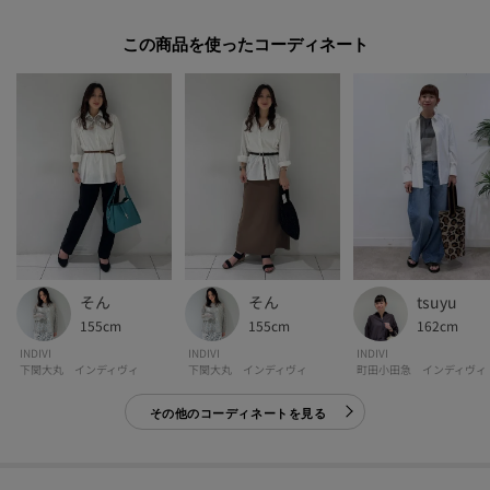
裏地：なし
この商品を使った
洗濯方法：洗濯機洗い可
モデル情報：身長167cm B79 W59 H87 着用サイズ：38（M）
そん
そん
tsuyu
155cm
155cm
162cm
INDIVI
INDIVI
INDIVI
下関大丸 インディヴィ
下関大丸 インディヴィ
町田小田急 インディヴィ
その他のコーディネートを見る