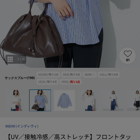
2
/
18
81
05(XXS)
残り
3
点
34(S)
残り
4
点
38(M)
○
13(LL)
残り
8
点
サックスブルー(190)
15(3L)
残り
4
点
19(5L)
残り
2
点
INDIVI
(インディヴィ)
【UV／接触冷感／高ストレッチ】フロントタッ