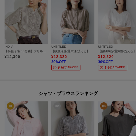
INDIVI
UNTITLED
UNTITLED
【接触冷感／5分袖】フリルタックブラウス
【接触冷感/通気性/洗える】スタンドカラーフリルブラウス
¥
14,300
¥
12,320
¥
12,320
30
%OFF
30
%OFF
さらに10%OFF
さらに10%OFF
シャツ・ブラウスランキング