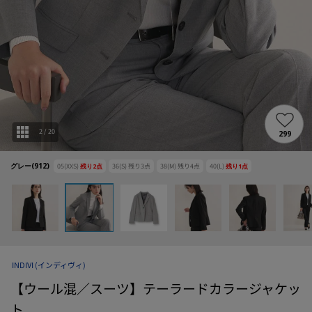
2
/
20
299
グレー(912)
05(XXS)
残り
2
点
36(S)
残り
3
点
38(M)
残り
4
点
40(L)
残り
1
点
INDIVI
(インディヴィ)
【ウール混／スーツ】テーラードカラージャケッ
ト