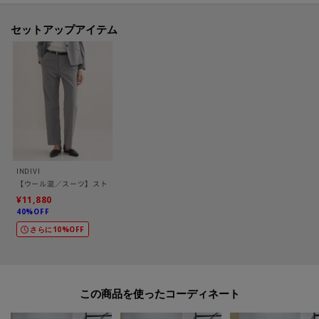
【素材ポイント】
セットアップアイテム
トルコ：ALTINYLDIZ社の原料です。
ウールと合繊を複合した梳毛ストレッチ素材です。
ポリエステルとの複合により、ケア性も高く、着心地を考えたレーヨンによ
るソフトな風合も特長です。
【仕様】
・ポケット数：横×2
・一部裏地あり
INDIVI
【ウール混／スーツ】ストレートパンツ
¥11,880
40%OFF
-・-・-・-・-・-・-・-・-・-・-・-・-・-・-・-・-・-・-・-・-・-
さらに10%OFF
■気になるアイテムは『お気に入り登録』がおすすめです！■
[お気に入り登録とは？]
オンラインサイトの各アイテムにある「ハートマーク」を
この商品を使った
クリックして簡単に追加できます！