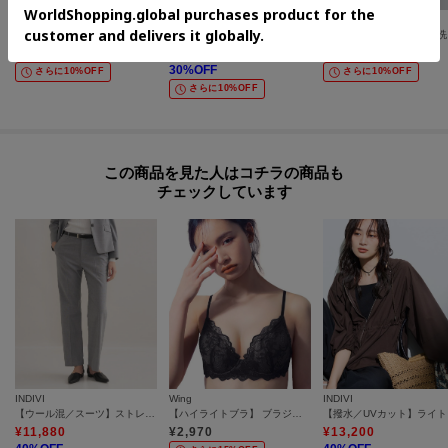
INDIVI
INDIVI
INDIVI
【定番スーツ／UVケア／洗える】ウール調テーラードジャケット
【洗える／通勤／スーツ】メランジストレッチ テーラージャケット
【定番
¥
20,900
¥
20,790
¥
20,900
30
%OFF
さらに10%OFF
さらに10%OFF
さらに10%OFF
この商品を見た人はコチラの商品も
チェックしています
INDIVI
Wing
INDIVI
【ウール混／スーツ】ストレートパンツ
【ハイライトブラ】 ブラジャー 立体感のあるバストをメイク ふっくらデコルテ CB4000
【撥
¥
11,880
¥
2,970
¥
13,200