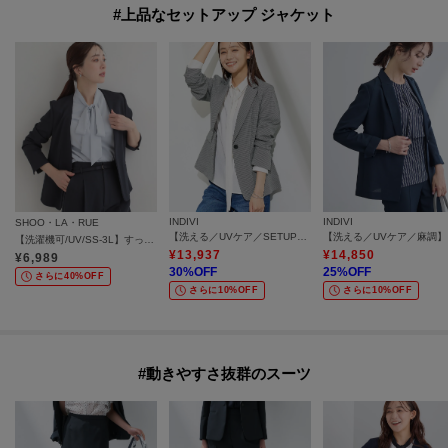
#上品なセットアップ ジャケット
INDIVI
INDIVI
SHOO・LA・RUE
【洗える／UVケア／SETUP可能】サッカー素材テーラードジャケット
【洗
【洗濯機可/UV/SS-3L】すっきり好印象 ノーカラージャケット
¥
13,937
¥
14,850
¥
6,989
30
%OFF
25
%OFF
さらに40%OFF
さらに10%OFF
さらに10%OFF
#動きやすさ抜群のスーツ