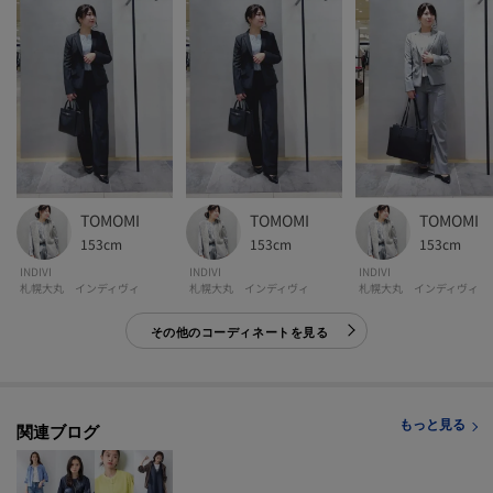
[おすすめPOINT]
お得な情報をGETできます！！
POINT.1
再入荷通知や、値下げ情報・在庫状況をメルマガにてお知らせ♪
POINT.2
マイページでお気に入り一覧をチェックでき、
TOMOMI
TOMOMI
TOMOMI
自分だけのお買い物リストがつくれる♪
153cm
153cm
153cm
-・-・-・-・-・-・-・-・-・-・-・-・-・-・-・-・-・-・-・-・-・-
INDIVI
INDIVI
INDIVI
札幌大丸 インディヴィ
札幌大丸 インディヴィ
札幌大丸 インディヴィ
その他のコーディネートを見る
※照明の関係により、実際よりも色味が違って見える場合があります。また、
パソコン・スマートフォンなどの環境により、若干製品と画像のカラーが異
なる場合もございます。
もっと見る
関連ブログ
【生地詳細】
透け感：なし