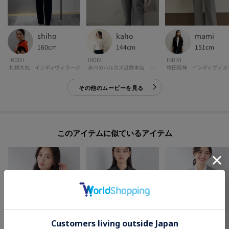
shiho
kaho
mami
160cm
144cm
151cm
INDIVI
INDIVI
INDIVI
札幌大丸 インディヴィラージ
あべのハルカス近鉄本店 インディヴィ
その他のムービーを見る
このアイテムに似ているアイテム