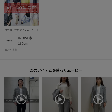
伸縮性：ややあり
生地の厚み：普通
裏地：あり
洗濯方法：洗濯不可
お手頃！注目アイテム『ALL 40% OFF』
INDIVI 本部スタッフ
160cm
モデル情報：身長170cm B74 W60 H86 着用サイズ：38（M）
INDIVI 本部
このアイテムを使ったムービー