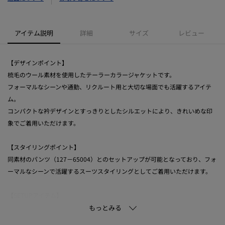
アイテム説明
詳細
サイズ
レビュー
【デザインポイント】
梳毛のウール素材を使用したテーラーカラージャケットです。
フォーマルなシーンや通勤、リクルート用と大切な場面でも活躍するアイテ
ム。
コンパクトな衿デザインとすっきりとしたシルエットにより、きれいめな印
象でご着用いただけます。
【スタイリングポイント】
同素材のパンツ（127－65004）とのセットアップが可能となっており、フォ
ーマルなシーンで活躍するスーツスタイリングとしてご着用いただけます。
【SETUPアイテム】
テーラードカラージャケット：127－45004
ストレートパンツ：127－65004