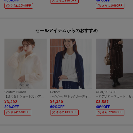
40
%OFF
40
%OFF
さらに15%OFF
さらに10%OFF
さらに10%OFF
セールアイテムからのおすすめ
Couture Brooch
Reflect
OPAQUE.CLIP
【洗える】ショート丈 シアーシャツ
ハイゲージVネックカーディガン
¥
3,492
¥
6,380
¥
3,587
30
%OFF
60
%OFF
40
%OFF
さらに5%OFF
さらに10%OFF
さらに20%OFF