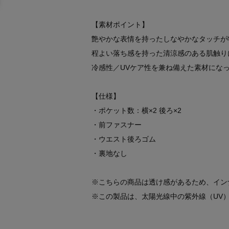
【素材ポイント】
艶やかな表情を持ったしなやかなタッチが
程よい落ち感を持った清涼感のある肌触り
冷感性／UVケア性を兼ね備えた素材にな
【仕様】
・ポケット数：横×2 後ろ×2
・前ファスナー
・ウエスト後ろゴム
・裏地なし
※こちらの商品は透け感があるため、イン
※この製品は、太陽光線中の紫外線（UV