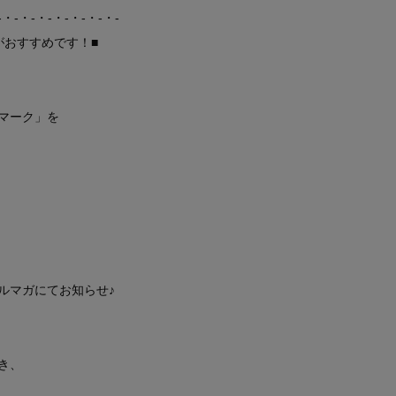
-・-・-・-・-・-・-・-
がおすすめです！■
マーク」を
ルマガにてお知らせ♪
き、