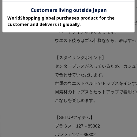
カジュアルになりがちなデニム調素材を、
パンツです。
フロントに施したダブルタックが腰周りに
ーパードラインを作り出します。
ウエスト後ろはゴム仕様ながら、表はすっ
【スタイリングポイント】
センタープレスが入っているため、カジュ
で合わせていただけます。
付属のウエストベルトでトップスをインす
同素材のトップスとセットアップで着用す
こなしを楽しめます。
【SETUPアイテム】
ブラウス：127－85302
パンツ：127－65302