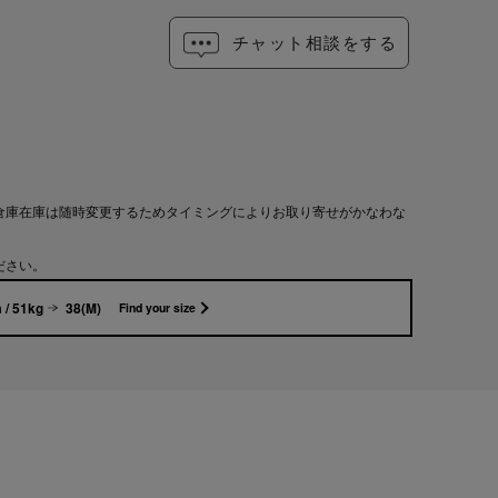
チャット相談をする
倉庫在庫は随時変更するためタイミングによりお取り寄せがかなわな
ださい。
 / 51kg
38(M)
Find your size