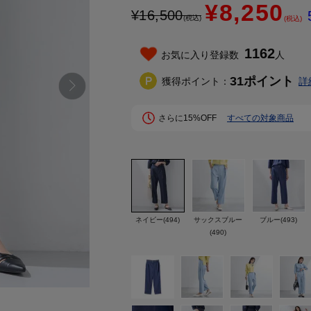
¥8,250
¥
16,500
(税込)
(税込)
1162
お気に入り登録数
人
31
ポイント
獲得ポイント：
詳
さらに15%OFF
すべての対象商品
ネイビー(494)
サックスブルー
ブルー(493)
(490)