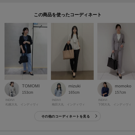
[お気に入り登録とは？]
この商品を使った
オンラインサイトの各アイテムにある「♡マーク」を
クリックして簡単に追加できます！
[おすすめPOINT]
お得な情報をGETできます！！
POINT.1
再入荷通知や、値下げ情報・在庫状況をメルマガにてお知らせ♪
POINT.2
mizuki
momoko
TOMOMI
マイページでお気に入り一覧をチェックでき、
165cm
157cm
153cm
自分だけのお買い物リストがつくれる♪
INDIVI
INDIVI
INDIVI
梅田大丸 インディヴィ
下関大丸 インディヴィ
札幌大丸 インディヴィ
-・-・-・-・-・-・-・-・-・-・-・-・-・-・-・-・-・-・-・-・-・-
その他のコーディネートを見る
※照明の関係により、実際よりも色味が違って見える場合があります。ま
た、パソコン・スマートフォンなどの環境により、若干製品と画像のカラー