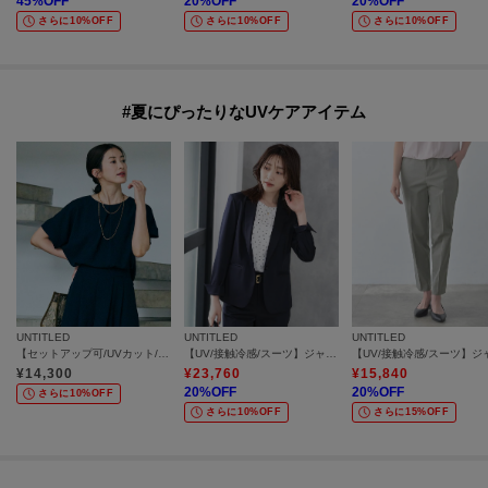
45
%OFF
20
%OFF
20
%OFF
さらに10%OFF
さらに10%OFF
さらに10%OFF
#夏にぴったりなUVケアアイテム
UNTITLED
UNTITLED
UNTITLED
【セットアップ可/UVカット/前後2WAY】リラクシーフレンチスリーブブラウス
【UV/接触冷感/スーツ】ジャージテーラードジャケット
¥
14,300
¥
23,760
¥
15,840
20
%OFF
20
%OFF
さらに10%OFF
さらに10%OFF
さらに15%OFF