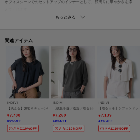
オフィスシーンでのセットアップのインナーとして、顔周りに華やかさを添
えてくれます。
ボウタイデザインは、首元に自然な立体感を生むため、ネックレスなしでも
さみしい印象にならず決まります。
テーパードパンツと合わせた通勤スタイルや、フレアスカートと合わせた上
品なスタイルにもおすすめです。
関連アイテム
【素材ポイント】
シルキーな光沢と清涼感のある風合いが特徴のジョーゼットにマルチストラ
イプをプリントした素材になります。
透けにくい程よい肉感と、シワになりづらいイージーケア性／接触冷感性／
UVケア性を併せ持った素材になっております。
※この製品は、太陽光線中の紫外線（UV）を通しにくくします。この効果は
INDIVI
INDIVI
INDIVI
永久的ではありません。
【洗える】無地＆チェーン柄 ギャザートップス
【接触冷感／透湿／着る日傘】ドルマントップス
【着る日傘】シフォンドッ
¥7,700
¥7,260
¥7,139
50%OFF
40%OFF
45%OFF
さらに10%OFF
さらに10%OFF
さらに10%OFF
-・-・-・-・-・-・-・-・-・-・-・-・-・-・-・-・-・-・-・-・-・-
■気になるアイテムは『お気に入り登録』がおすすめです！■