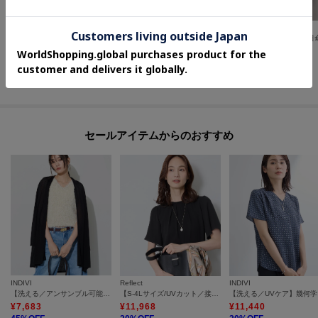
INDIVI
UNTITLED
INDIVI
【洗える】無地＆チェーン柄 ギャザートップス
【接触冷感/通気性/洗える】スタンドカラーフリルブラウス
¥
7,700
¥
12,320
¥
7,260
50
%OFF
30
%OFF
40
%OFF
さらに10%OFF
さらに10%OFF
さらに10%OFF
セールアイテムからのおすすめ
INDIVI
Reflect
INDIVI
【洗える／アンサンブル可能】シアーストライプカーディガン
【S-4Lサイズ/UVカット／接触冷感】シフォンジャージブラウス
【洗え
¥
7,683
¥
11,968
¥
11,440