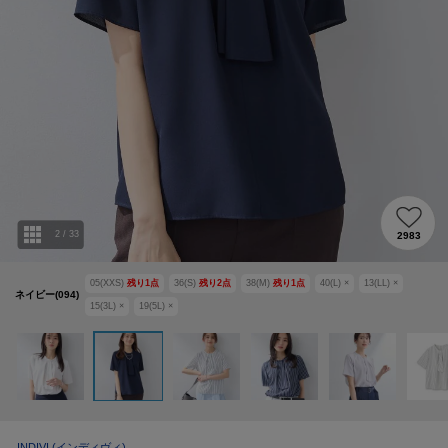
2
/
33
2983
05(XXS)
残り
1
点
36(S)
残り
2
点
38(M)
残り
1
点
40(L)
×
13(LL)
×
ネイビー(094)
15(3L)
×
19(5L)
×
INDIVI
(インディヴィ)