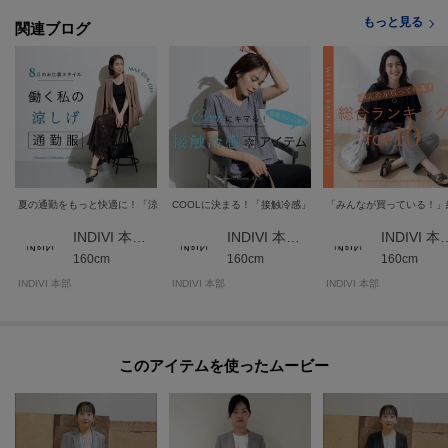
が異なる場合もございます。
もっと見る
関連ブログ
モデル情報：身長167cm B80 W57 H83 着用サイズ：38（M）
夏の通勤をもっと快適に！「涼しげ通勤服」
COOLに決まる！「接触冷感」アイテムをご紹介
「みんなが買っている！」総
INDIVI 本部スタッフ
INDIVI 本部スタッフ
INDIVI 
160cm
160cm
160cm
INDIVI 本部
INDIVI 本部
INDIVI 本部
このアイテムを使ったムービー