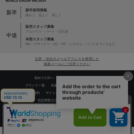
WORLD GROUP RECRUIT
新卒採用情報
新卒
挑もう 品よく 逞しく
販売スタッフ募集
アルバイト・パート・正社員
中途
本部スタッフ募集
MD・デザイナー・EC・PR・システム・バックオフィスなど
注意：当社のメールアドレスを使用した
偽装メールにご注意ください
初めての方へ
ご利用案内・お問い合わせ
ブランド一覧
店舗検索
企業情報
株主優待制度
利用規約
サイトポリシー
プライバシーポリシー
特定商取引法に基づく表記
採用情報
Copyrights © WORLD CO.,LTD. All rights reserved.
スマートフォン ｜
PC
0