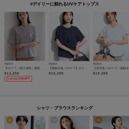
#デイリーに頼れるUVケアトップス
INDIVI
INDIVI
INDIVI
【UVケア／吸汗速乾／着映え】フリルピンタックブラウス
【接触冷感／UVケア】ボウタイ風 幾何学柄ブラウス
【清
¥
13,200
¥
14,300
¥
14,300
さらに15%OFF
シャツ・ブラウスランキング