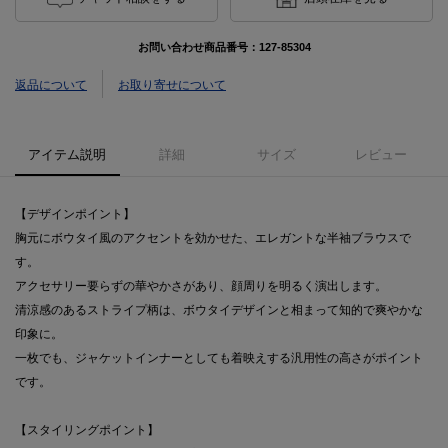
お問い合わせ商品番号：
127-85304
返品について
お取り寄せについて
アイテム説明
詳細
サイズ
レビュー
【デザインポイント】
胸元にボウタイ風のアクセントを効かせた、エレガントな半袖ブラウスで
す。
アクセサリー要らずの華やかさがあり、顔周りを明るく演出します。
清涼感のあるストライプ柄は、ボウタイデザインと相まって知的で爽やかな
印象に。
一枚でも、ジャケットインナーとしても着映えする汎用性の高さがポイント
です。
【スタイリングポイント】