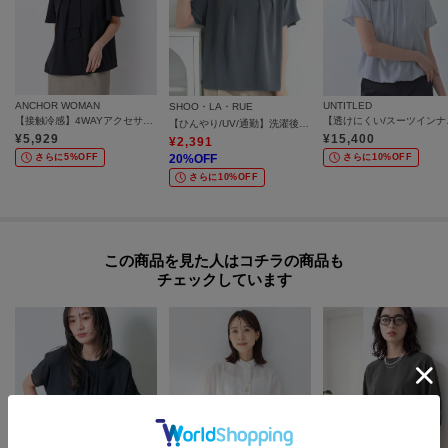
ANCHOR WOMAN
UNTITLED
SHOO・LA・RUE
【接触冷感】4WAYアクセサリー付きボウタイブラウス
【透けにく
【ひんやり/UV/通勤】洗濯後しわになりにくい 上品配色ブラウス
¥
5,929
¥
15,400
¥
2,391
さらに5%OFF
20
%OFF
さらに10%OFF
さらに10%OFF
この商品を見た人はコチラの商品も
チェックしています