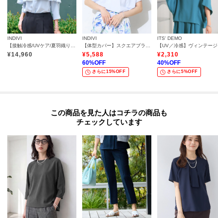
INDIVI
INDIVI
ITS' DEMO
【接触冷感/UVケア/夏羽織り/着る日傘】ケープ風ブラウス
【体型カバー】スクエアブラウス
【U
¥
14,960
¥
5,588
¥
2,310
60
%OFF
40
%OFF
さらに15%OFF
さらに5%OFF
この商品を見た人はコチラの商品も
チェックしています