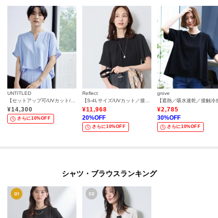
UNTITLED
Reflect
grove
【セットアップ可/UVカット/接触冷感/UVカット】リラクシーキーVネックブラウス
【S-4Lサイズ/UVカット／接触冷感】シフォンジャージブラウス
¥
14,300
¥
11,968
¥
2,785
20
%OFF
30
%OFF
さらに10%OFF
さらに10%OFF
さらに10%OFF
シャツ・ブラウスランキング