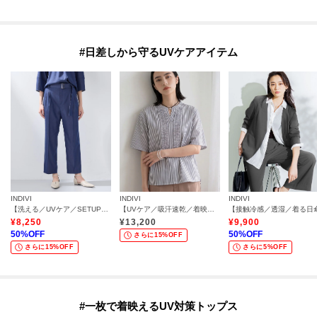
#日差しから守るUVケアアイテム
INDIVI
INDIVI
INDIVI
【洗える／UVケア／SETUP可能】デニムライクテーパードパンツ
【UVケア／吸汗速乾／着映え】フリルピンタックブラウス
¥
8,250
¥
13,200
¥
9,900
50
%OFF
50
%OFF
さらに15%OFF
さらに15%OFF
さらに5%OFF
#一枚で着映えるUV対策トップス