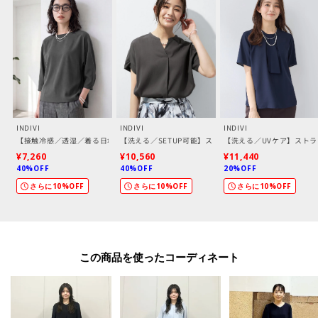
[お気に入り登録とは？]
オンラインサイトの各アイテムにある「♡マーク」を
クリックして簡単に追加できます！
[おすすめPOINT]
お得な情報をGETできます！！
INDIVI
INDIVI
INDIVI
POINT.1
【接触冷感／透湿／着る日傘】ドルマントップス
【洗える／SETUP可能】スキッパーブラウス
【洗える／UVケア】ストラ
再入荷通知や、値下げ情報・在庫状況をメルマガにてお知らせ♪
¥7,260
¥10,560
¥11,440
40%OFF
40%OFF
20%OFF
POINT.2
さらに10%OFF
さらに10%OFF
さらに10%OFF
マイページでお気に入り一覧をチェックでき、
自分だけのお買い物リストがつくれる♪
-・-・-・-・-・-・-・-・-・-・-・-・-・-・-・-・-・-・-・-・-・-
この商品を使った
※照明の関係により、実際よりも色味が違って見える場合があります。また、
パソコン・スマートフォンなどの環境により、若干製品と画像のカラーが異