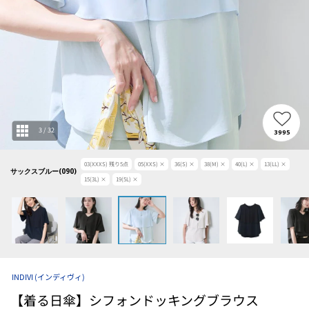
3
/
32
3995
03(XXXS)
残り
5
点
05(XXS)
×
36(S)
×
38(M)
×
40(L)
×
13(LL)
×
サックスブルー(090)
15(3L)
×
19(5L)
×
INDIVI
(インディヴィ)
【着る日傘】シフォンドッキングブラウス