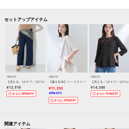
半袖ジャケット：127－45401
ワンピース：127－55200
7分袖ブラウス：127－85200
セットアップアイテム
半袖ブラウス：127－85401
テーパードパンツ：127－65211
ワイドパンツ：127－65210
【素材ポイント】
ヴィンテージ感のある表情が特徴のブロークンツイルになります。
適度な落ち感とストレッチ性を持った快適な着心地に、シワになりにくく、
遮熱性／吸汗速乾性／接触冷感性も兼ね備えた素材になっております。
INDIVI
INDIVI
INDIVI
【洗える／UVケア／SETUP可】着る日傘ワイドパンツ
【着る日傘】ハーフスリーブダブルジャケット
【洗える／UVケア／SET
※この製品は、吸汗速乾効果のある素材を使用しています。この効果は永久
¥13,970
¥14,300
¥11,352
40%OFF
的ではありません。
さらに20%OFF
さらに15%OFF
さらに10%OFF
-・-・-・-・-・-・-・-・-・-・-・-・-・-・-・-・-・-・-・-・-・-
■気になるアイテムは『お気に入り登録』がおすすめです！■
関連アイテム