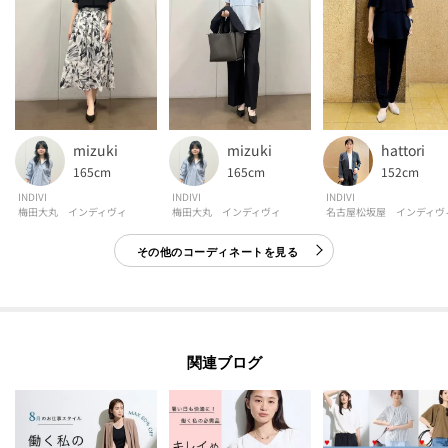
なる場合もございます。
【生地詳細】
透け感：ややあり
伸縮性：ややあり
生地の厚み：普通
mizuki
mizuki
hattori
裏地：なし
165cm
165cm
152cm
洗濯方法：洗濯機洗い可
INDIVI
INDIVI
INDIVI
梅田大丸 インディヴィ
梅田大丸 インディヴィ
名古屋松坂屋 インディヴ
その他のコーディネートを見る
モデル情報：身長167cm B80 W57 H83 着用サイズ：38（M）
関連ブログ