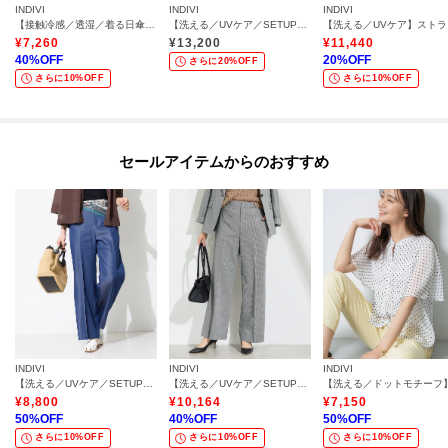
INDIVI
INDIVI
INDIVI
【接触冷感／透湿／着る日傘】ドルマントップス
【洗える／UVケア／SETUP可】着る日傘テーパードパンツ
【洗え
¥
7,260
¥
13,200
¥
11,440
40
%OFF
20
%OFF
さらに20%OFF
さらに10%OFF
さらに10%OFF
セールアイテムからのおすすめ
INDIVI
INDIVI
INDIVI
【洗える／UVケア／SETUP可能】デニムライクワイドパンツ
【洗える／UVケア／SETUP可能】サッカー素材ストレートパンツ
¥
8,800
¥
10,164
¥
7,150
50
%OFF
40
%OFF
50
%OFF
さらに10%OFF
さらに10%OFF
さらに10%OFF