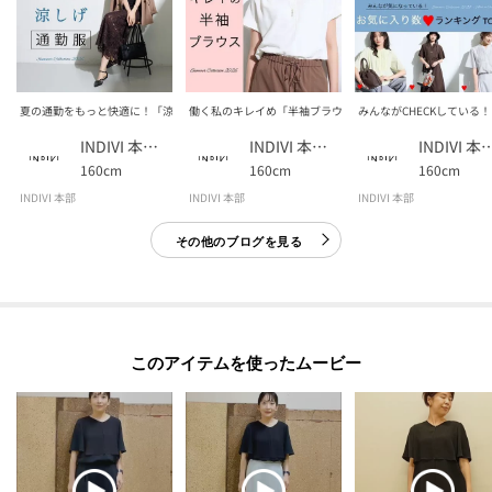
夏の通勤をもっと快適に！「涼しげ通勤服」
働く私のキレイめ「半袖ブラウス」
みんながCHECKしている
INDIVI 本部スタッフ
INDIVI 本部スタッフ
INDIVI 本部
160cm
160cm
160cm
INDIVI 本部
INDIVI 本部
INDIVI 本部
その他のブログを見る
このアイテムを使ったムービー