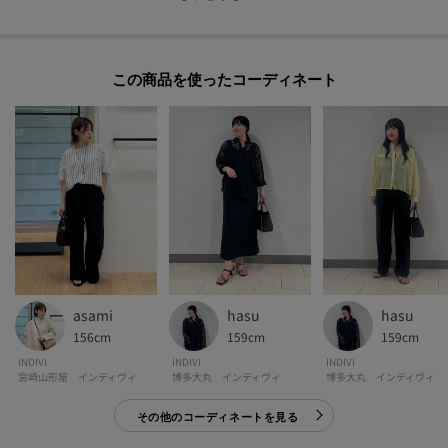
・ポケット数：内側×2
この商品を使った
-・-・-・-・-・-・-・-・-・-・-・-・-・-・-・-・-・-・-・-・-・-
■気になるアイテムは『お気に入り登録』がおすすめです！■
[お気に入り登録とは？]
オンラインサイトの各アイテムにある「♡マーク」を
クリックして簡単に追加できます！
[おすすめPOINT]
お得な情報をGETできます！！
hasu
hasu
asami
POINT.1
159cm
159cm
156cm
再入荷通知や、値下げ情報・在庫状況をメルマガにてお知らせ♪
INDIVI
INDIVI
INDIVI
博多大丸 インディヴィ
博多大丸 インディヴィ
宮崎山形屋 インディヴィ
POINT.2
その他のコーディネートを見る
マイページでお気に入り一覧をチェックでき、