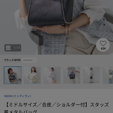
1
/
23
624
ブラック(019)
00(FREE)
○
INDIVI
(インディヴィ)
【ミドルサイズ／合皮／ショルダー付】スタッズ
風メタルバッグ