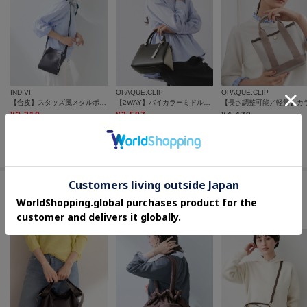
INDIVI
OPAQUE.CLIP
OPAQUE.CLIP
【合皮】スタッズ風メタルポシェットバッグ
【2WAY】バイカラーミドルボストンバッグ
¥
2,310
¥
3,587
¥
4,479
70
%OFF
40
%OFF
さらに10%OFF
さらに20%OFF
この商品を見た人はコチラの商品も
チェックしています