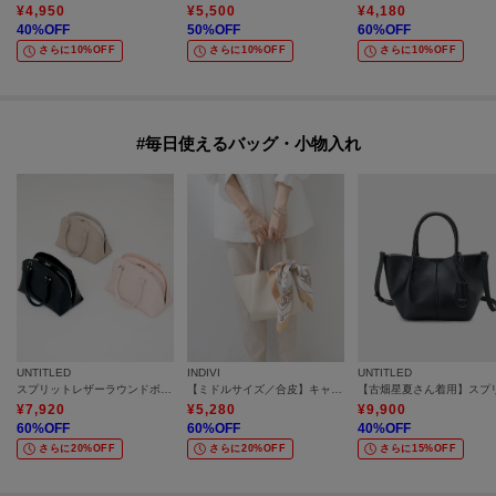
¥
4,950
¥
5,500
¥
4,180
40
%OFF
50
%OFF
60
%OFF
さらに10%OFF
さらに10%OFF
さらに10%OFF
#毎日使えるバッグ・小物入れ
UNTITLED
INDIVI
UNTITLED
スプリットレザーラウンドボストンバッグ
【ミドルサイズ／合皮】キャリアタックバッグ
¥
7,920
¥
5,280
¥
9,900
60
%OFF
60
%OFF
40
%OFF
さらに20%OFF
さらに20%OFF
さらに15%OFF