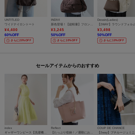
UNTITLED
INDIVI
Dessin(Ladies)
ワイドナイロントート
新色登場！【超軽量】フロントポケットバッグ
¥
4,400
¥
3,245
¥
3,498
60
%OFF
50
%OFF
50
%OFF
さらに20%OFF
さらに10%OFF
さらに10%OFF
セールアイテムからのおすすめ
index
Reflect
COUP DE CHANCE
ギャザーワンピース【洗濯機OK／イージーアイロン】
【たっぷり収納！／通勤におすすめ】’26春夏毎日バッグ
【