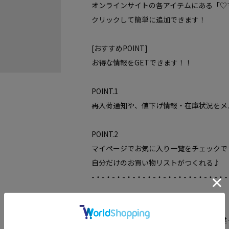
オンラインサイトの各アイテムにある「♡
クリックして簡単に追加できます！
[おすすめPOINT]
お得な情報をGETできます！！
POINT.1
再入荷通知や、値下げ情報・在庫状況をメ
POINT.2
マイページでお気に入り一覧をチェックで
自分だけのお買い物リストがつくれる♪
-・-・-・-・-・-・-・-・-・-・-・-・-・-
※照明の関係により、実際よりも色味が違