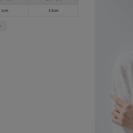
1cm
3.5cm
＞