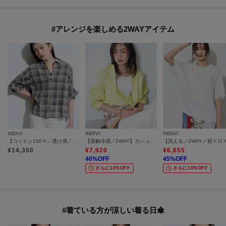
#アレンジを楽しめる2WAYアイテム
INDIVI
INDIVI
INDIVI
【コットン100％／透け感／2WAY】袖アレンジ チェックシャツ
【接触冷感／2WAY】カシュクールリネンシャツ
¥
14,300
¥
7,920
¥
6,655
40
%OFF
45
%OFF
さらに10%OFF
さらに10%OFF
#着ている方が涼しい着る日傘