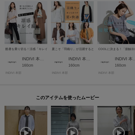
酷暑を乗り切る！涼感「キレイ服」
夏こそ「羽織り」が活躍するとき！おすすめ羽織りを紹介♪
COOLに決まる！「接触
INDIVI 本部スタッフ
INDIVI 本部スタッフ
INDIVI 
160cm
160cm
160cm
INDIVI 本部
INDIVI 本部
INDIVI 本部
このアイテムを使ったムービー