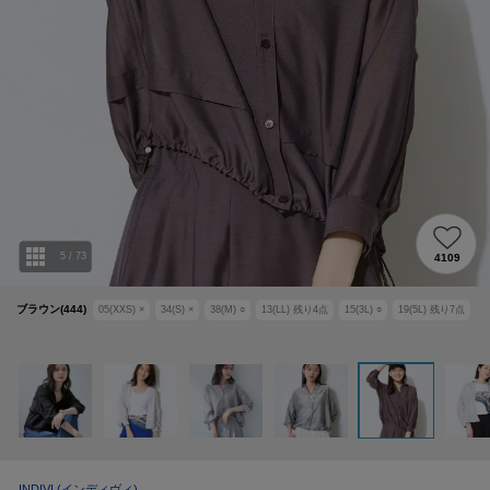
5
/
73
4109
ブラウン(444)
05(XXS)
×
34(S)
×
38(M)
○
13(LL)
残り
4
点
15(3L)
○
19(5L)
残り
7
点
INDIVI
(インディヴィ)