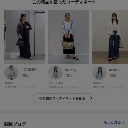
この商品を使った
※照明の関係により、実際よりも色味が違って見える場合があります。ま
た、パソコン・スマートフォンなどの環境により、若干製品と画像のカラー
が異なる場合もございます。
【生地詳細】
透け感：ややあり
伸縮性：なし
生地の厚み：普通
裏地：なし
洗濯方法：洗濯機洗い可
mizuki
TOMOMI
makky
165cm
153cm
151cm
INDIVI
INDIVI
UNTITLED
梅田大丸 インディヴィ
札幌大丸 インディヴィ
静岡松坂屋 アンタイトル
その他のコーディネートを見る
モデル情報：身長167cm B80 W57 H83 着用サイズ：38（M）
もっと見る
関連ブログ