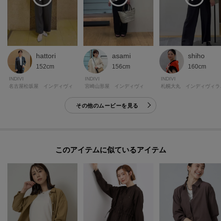
hattori
asami
shiho
152cm
156cm
160cm
INDIVI
INDIVI
INDIVI
名古屋松坂屋 インディヴィ
宮崎山形屋 インディヴィ
札幌
その他のムービーを見る
このアイテムに似ているアイテム