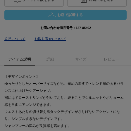
お店で試着する
お問い合わせ商品番号：
127-85402
返品について
お取り寄せについて
アイテム説明
詳細
サイズ
レビュー
【デザインポイント】
ゆったりとしたオーバーサイズながら、短めの着丈でトレンド感のあるバラ
ンスに仕上げたシアーシャツ。
裾にはドローストリングが付いており、絞ることでシルエットやボリューム
感を自由にアレンジできます。
ウエストあたりの切り替え風タックデザインがさりげないアクセントにな
り、シンプルすぎないデザインです。
シャンブレーの深みが良質感を高めます。