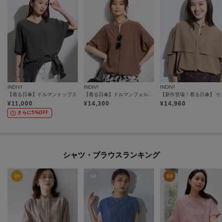
INDIVI
INDIVI
INDIVI
【着る日傘】ドルマントップス
【着る日傘】ドルマンフォルムブルゾン
【新作登
¥
11,000
¥
14,300
¥
14,960
さらに5%OFF
シャツ・ブラウスランキング