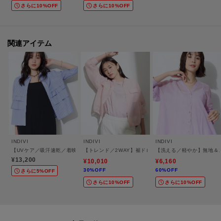
さらに10%OFF
さらに10%OFF
-・-・-・-・-・-・-・-・-・-・-・-・-・-・-・-・-・-・-・-・-・-
■気になるアイテムは『お気に入り登録』がおすすめです！■
＜お気に入り登録とは？＞
関連アイテム
オンラインサイトの各アイテムにある「ハートマーク」を
クリックして簡単に追加できます！
＜おすすめPOINT＞
お得な情報をGETできます！！
POINT．1
再入荷通知や、値下げ情報・在庫状況をメルマガにてお知らせ♪
INDIVI
INDIVI
INDIVI
【UVケア／吸汗速乾／着映え】ティアードストライプシャツ
【トレンド／2WAY】裾ドロスト付きシアーブラウスブル
【洗える／軽やか】無地＆
¥13,200
POINT．2
¥10,010
¥6,160
30%OFF
60%OFF
さらに5%OFF
マイページでお気に入り一覧をチェックでき、
さらに10%OFF
さらに10%OFF
自分だけのお買い物リストがつくれる♪
-・-・-・-・-・-・-・-・-・-・-・-・-・-・-・-・-・-・-・-・-・-