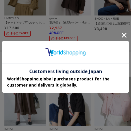
UNTITLED
grove
SHOO・LA・RUE
【セットアップ可/UVカット/接触冷感】エアリークールドロストシャツ
高評価！【体型カバー・洗える】シアーサファリシャツジャケット
¥
17,600
¥
2,987
¥
3,498
40
%OFF
さらに5%OFF
さらに10%OFF
この商品を見た人はコチラの商品も
チェックしています
INDIVI
INDIVI
INDIVI