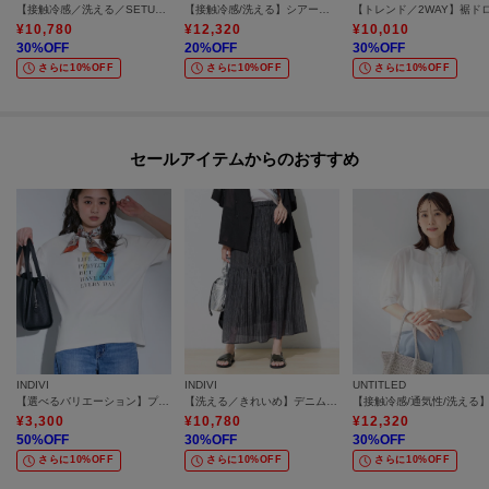
【接触冷感／洗える／SETUP可能】シアーシャンブレータックフレアスカート
【接触冷感/洗える】シアーシャンブレーピンタックブラウス
¥
10,780
¥
12,320
¥
10,010
30
%OFF
20
%OFF
30
%OFF
さらに10%OFF
さらに10%OFF
さらに10%OFF
セールアイテムからのおすすめ
INDIVI
INDIVI
UNTITLED
【選べるバリエーション】プリントTシャツ
【洗える／きれいめ】デニム風シアーティアードスカート
¥
3,300
¥
10,780
¥
12,320
50
%OFF
30
%OFF
30
%OFF
さらに10%OFF
さらに10%OFF
さらに10%OFF