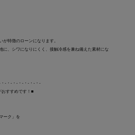
いが特徴のローンになります。
地に、シワになりにくく、接触冷感を兼ね備えた素材にな
-・-・-・-・-・-・-・-
がおすすめです！■
マーク」を