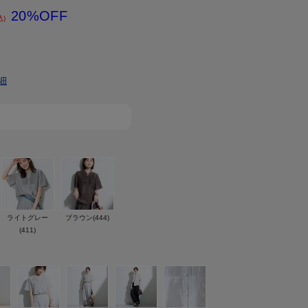
20%OFF
込)
細
ライトグレー
ブラウン(444)
(411)