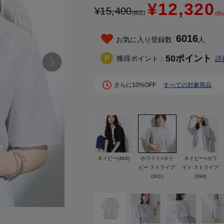
¥12,320
¥
15,400
(税込)
(税
6016
お気に入り登録数
人
50
ポイント
獲得ポイント：
詳
さらに10%OFF
すべての対象商品
ネイビー(494)
ホワイト×ネイ
ネイビー×ホワ
ビー ストライプ
イト ストライプ
(301)
(394)