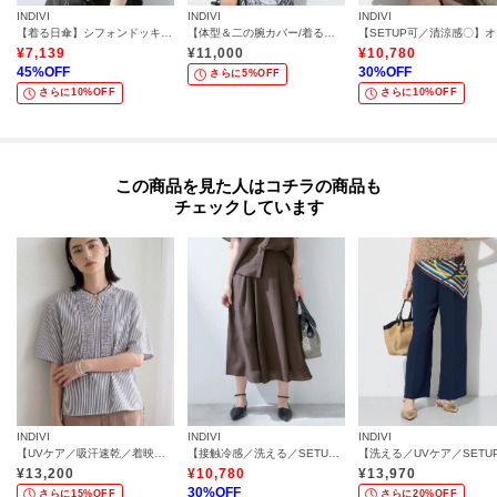
INDIVI
INDIVI
INDIVI
【着る日傘】シフォンドッキングブラウス
【体型＆二の腕カバー/着る日傘】ドルマントップス
【S
¥
7,139
¥
11,000
¥
10,780
45
%OFF
30
%OFF
さらに5%OFF
さらに10%OFF
さらに10%OFF
この商品を見た人はコチラの商品も
チェックしています
INDIVI
INDIVI
INDIVI
【UVケア／吸汗速乾／着映え】フリルピンタックブラウス
【接触冷感／洗える／SETUP可能】シアーシャンブレータックフレアスカート
¥
13,200
¥
10,780
¥
13,970
30
%OFF
さらに15%OFF
さらに20%OFF