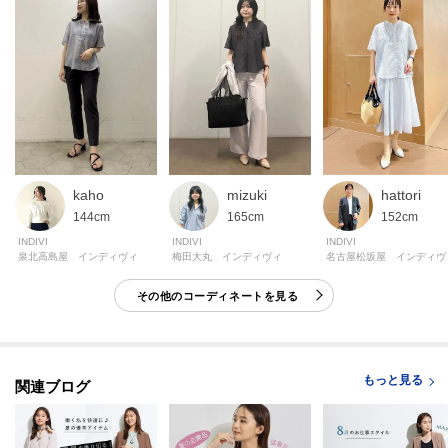
伸縮性：なし
生地の厚み：普通
裏地：なし
洗濯方法：洗濯機洗い可
mizuki
kaho
hattori
モデル情報：身長167cm B79 W59 H87 着用サイズ：38（M）
165cm
144cm
152cm
INDIVI
INDIVI
INDIVI
梅田大丸 インディヴィ
泉北高島屋 インディヴィ
名古屋松坂屋 インディヴ
その他のコーディネートを見る
もっと見る
関連ブログ