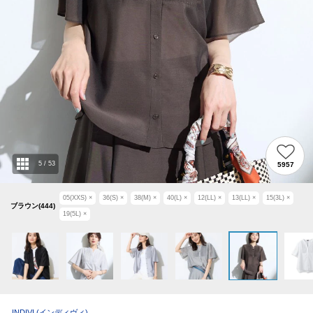
5
/
53
5957
05(XXS)
×
36(S)
×
38(M)
×
40(L)
×
12(LL)
×
13(LL)
×
15(3L)
×
ブラウン(444)
19(5L)
×
INDIVI
(インディヴィ)