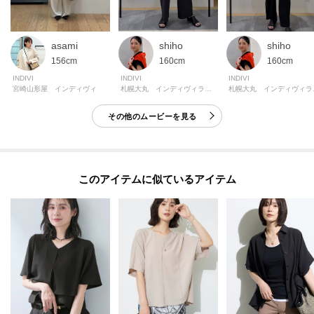
asami
shiho
shiho
156cm
160cm
160cm
INDIVI
INDIVI
INDIVI
宮崎山形屋 インディヴィ
札幌大丸 インディヴィラージ
札幌
その他のムービーを見る
このアイテムに似ているアイテム