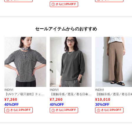
さらに10%OFF
セールアイテムからのおすすめ
INDIVI
INDIVI
INDIVI
【UVケア／吸汗速乾】チェック柄タックボリュームスリーブトップス
【接触冷感／透湿／着る日傘】ドルマントップス
¥
7,260
¥
7,260
¥
10,010
40
%OFF
40
%OFF
30
%OFF
さらに10%OFF
さらに10%OFF
さらに10%OFF