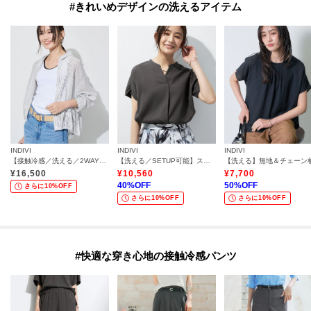
#きれいめデザインの洗えるアイテム
INDIVI
INDIVI
INDIVI
【接触冷感／洗える／2WAY】ドロスト付 シアーシャンブレーシャツ
【洗える／SETUP可能】スキッパーブラウス
¥
16,500
¥
10,560
¥
7,700
40
%OFF
50
%OFF
さらに10%OFF
さらに10%OFF
さらに10%OFF
#快適な穿き心地の接触冷感パンツ