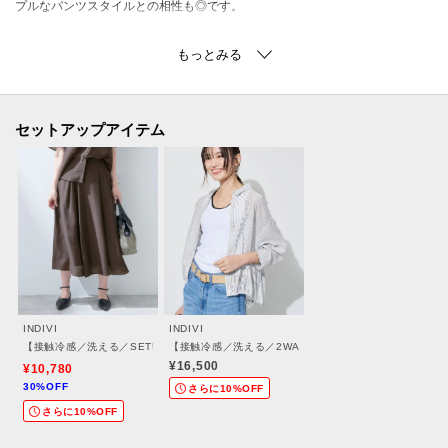
プルなパンツスタイルとの相性も◎です。
【セットアップアイテム】
長袖ブラウス：127－85402
半袖ブラウス：127－85403
スカート：127－75403
セットアップアイテム
【素材ポイント】
シルキーな光沢のあるスパンタッチの風合いが特徴のローンになります。
程よいシア―感がある軽くて涼しげな着心地に、シワになりにくく、接触冷
感を兼ね備えた素材になっております。
-・-・-・-・-・-・-・-・-・-・-・-・-・-・-・-・-・-・-・-・-・-
INDIVI
INDIVI
■気になるアイテムは『お気に入り登録』がおすすめです！■
【接触冷感／洗える／SETUP可能】シアーシャンブレータックフレアスカート
【接触冷感／洗える／2WAY】ドロスト付 シアーシャン
¥16,500
¥10,780
30%OFF
[お気に入り登録とは？]
さらに10%OFF
さらに10%OFF
オンラインサイトの各アイテムにある「♡マーク」を
クリックして簡単に追加できます！