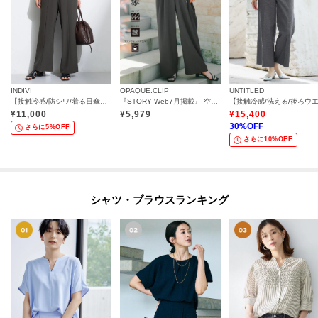
INDIVI
OPAQUE.CLIP
UNTITLED
【接触冷感/防シワ/着る日傘】イージーワイドパンツ
『STORY Web7月掲載』 空気パンツ《接触冷感／UVケア／吸水速乾／防シワ／洗濯機OK》
¥
11,000
¥
5,979
¥
15,400
30
%OFF
さらに5%OFF
さらに10%OFF
シャツ・ブラウスランキング