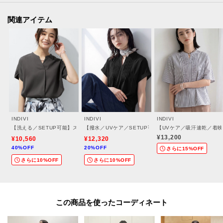
[おすすめPOINT]
関連アイテム
お得な情報をGETできます！！
POINT.1
再入荷通知や、値下げ情報・在庫状況をメルマガにてお知らせ♪
POINT.2
マイページでお気に入り一覧をチェックでき、
自分だけのお買い物リストがつくれる♪
INDIVI
INDIVI
INDIVI
-・-・-・-・-・-・-・-・-・-・-・-・-・-・-・-・-・-・-・-・-・-
【洗える／SETUP可能】スキッパーブラウス
【撥水／UVケア／SETUP可能】軽量タックスキッパー
【UVケア／吸汗速乾／着
¥13,200
¥10,560
¥12,320
40%OFF
20%OFF
さらに15%OFF
さらに10%OFF
さらに10%OFF
※照明の関係により、実際よりも色味が違って見える場合があります。ま
た、パソコン・スマートフォンなどの環境により、若干製品と画像のカラー
が異なる場合もございます。
この商品を使った
【生地詳細】
透け感：ややあり