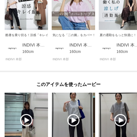
酷暑を乗り切る！涼感「キレイ服」
気になる「二の腕」をカバー！おすすめトップス集
夏の通勤をもっと快適に！
INDIVI 本部スタッフ
INDIVI 本部スタッフ
INDIVI 
160cm
160cm
160cm
INDIVI 本部
INDIVI 本部
INDIVI 本部
このアイテムを使ったムービー