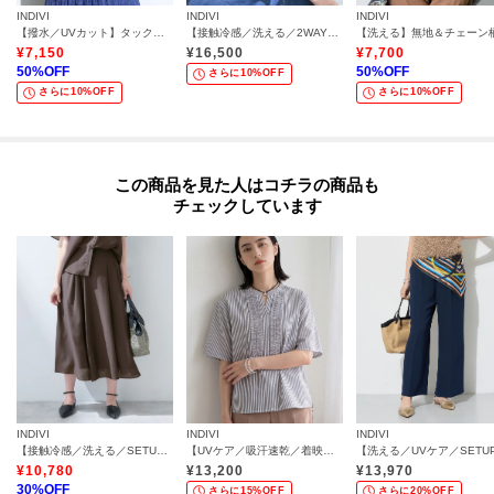
INDIVI
INDIVI
INDIVI
【撥水／UVカット】タックデザインブラウス
【接触冷感／洗える／2WAY】ドロスト付 シアーシャンブレーシャツ
¥
7,150
¥
16,500
¥
7,700
50
%OFF
50
%OFF
さらに10%OFF
さらに10%OFF
さらに10%OFF
この商品を見た人はコチラの商品も
チェックしています
INDIVI
INDIVI
INDIVI
【接触冷感／洗える／SETUP可能】シアーシャンブレータックフレアスカート
【UVケア／吸汗速乾／着映え】フリルピンタックブラウス
¥
10,780
¥
13,200
¥
13,970
30
%OFF
さらに15%OFF
さらに20%OFF