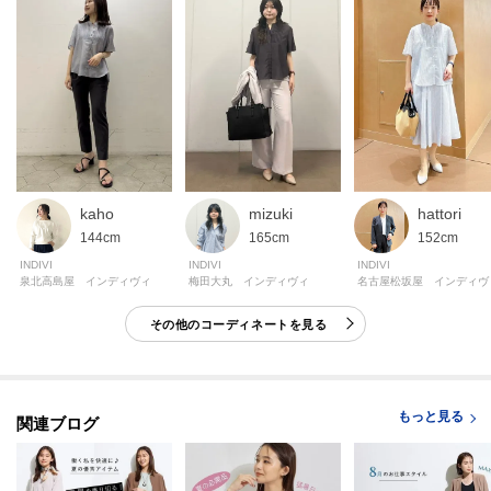
伸縮性：なし
生地の厚み：普通
裏地：なし
洗濯方法：洗濯機洗い可
mizuki
kaho
hattori
モデル情報：身長167cm B79 W59 H87 着用サイズ：38（M）
165cm
144cm
152cm
INDIVI
INDIVI
INDIVI
梅田大丸 インディヴィ
泉北高島屋 インディヴィ
名古屋松坂屋 インディヴ
その他のコーディネートを見る
もっと見る
関連ブログ