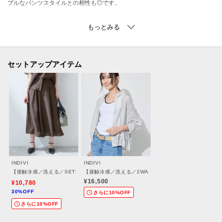
プルなパンツスタイルとの相性も◎です。
【セットアップアイテム】
長袖ブラウス：127－85402
半袖ブラウス：127－85403
スカート：127－75403
セットアップアイテム
【素材ポイント】
シルキーな光沢のあるスパンタッチの風合いが特徴のローンになります。
程よいシア―感がある軽くて涼しげな着心地に、シワになりにくく、接触冷
感を兼ね備えた素材になっております。
-・-・-・-・-・-・-・-・-・-・-・-・-・-・-・-・-・-・-・-・-・-
INDIVI
INDIVI
■気になるアイテムは『お気に入り登録』がおすすめです！■
【接触冷感／洗える／SETUP可能】シアーシャンブレータックフレアスカート
【接触冷感／洗える／2WAY】ドロスト付 シアーシャン
¥16,500
¥10,780
30%OFF
[お気に入り登録とは？]
さらに10%OFF
さらに10%OFF
オンラインサイトの各アイテムにある「♡マーク」を
クリックして簡単に追加できます！