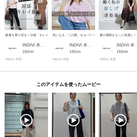
酷暑を乗り切る！涼感「キレイ服」
気になる「二の腕」をカバー！おすすめトップス集
夏の通勤をもっと快適に！
INDIVI 本部スタッフ
INDIVI 本部スタッフ
INDIVI 
160cm
160cm
160cm
INDIVI 本部
INDIVI 本部
INDIVI 本部
このアイテムを使ったムービー