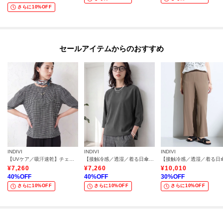
さらに10%OFF
セールアイテムからのおすすめ
INDIVI
INDIVI
INDIVI
【UVケア／吸汗速乾】チェック柄タックボリュームスリーブトップス
【接触冷感／透湿／着る日傘】ドルマントップス
¥
7,260
¥
7,260
¥
10,010
40
%OFF
40
%OFF
30
%OFF
さらに10%OFF
さらに10%OFF
さらに10%OFF