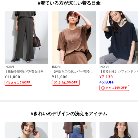
#着ている方が涼しい着る日傘
INDIVI
INDIVI
INDIVI
【接触冷感/防シワ/着る日傘】イージーワイドパンツ
【体型＆二の腕カバー/着る日傘】ドルマントップス
¥
11,000
¥
11,000
¥
7,139
45
%OFF
さらに5%OFF
さらに5%OFF
さらに10%OFF
#きれいめデザインの洗えるアイテム