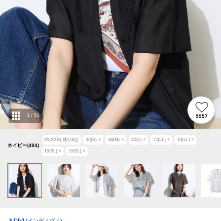
1
/
53
5957
05(XXS)
残り
8
点
36(S)
×
38(M)
×
40(L)
×
12(LL)
×
13(LL)
×
ネイビー(494)
15(3L)
×
19(5L)
×
INDIVI
(インディヴィ)