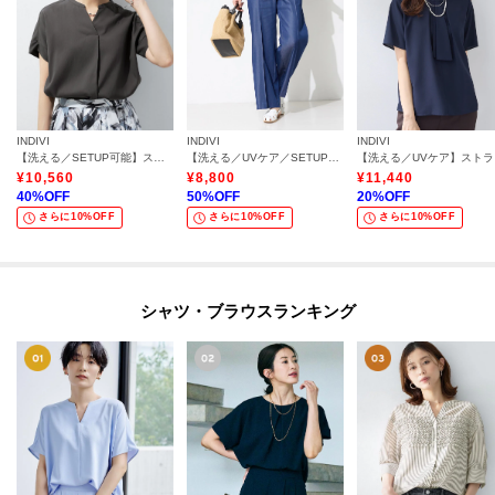
INDIVI
INDIVI
INDIVI
【洗える／SETUP可能】スキッパーブラウス
【洗える／UVケア／SETUP可能】デニムライクワイドパンツ
【洗え
¥
10,560
¥
8,800
¥
11,440
40
%OFF
50
%OFF
20
%OFF
さらに10%OFF
さらに10%OFF
さらに10%OFF
シャツ・ブラウスランキング