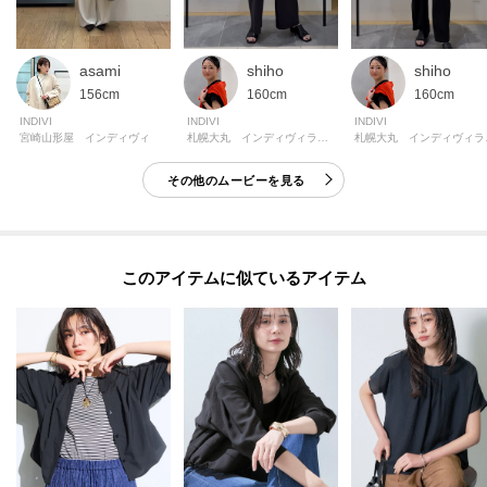
asami
shiho
shiho
156cm
160cm
160cm
INDIVI
INDIVI
INDIVI
宮崎山形屋 インディヴィ
札幌大丸 インディヴィラージ
札幌
その他のムービーを見る
このアイテムに似ているアイテム