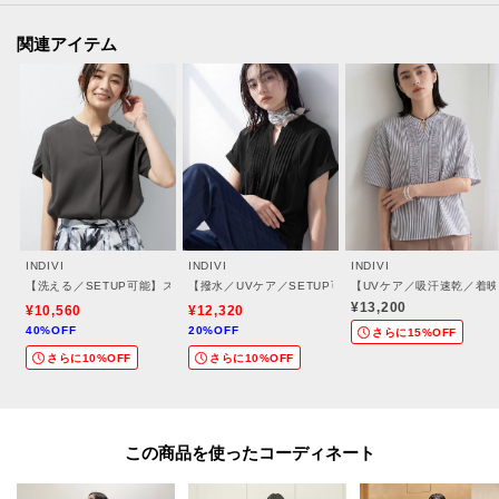
[おすすめPOINT]
関連アイテム
お得な情報をGETできます！！
POINT.1
再入荷通知や、値下げ情報・在庫状況をメルマガにてお知らせ♪
POINT.2
マイページでお気に入り一覧をチェックでき、
自分だけのお買い物リストがつくれる♪
INDIVI
INDIVI
INDIVI
-・-・-・-・-・-・-・-・-・-・-・-・-・-・-・-・-・-・-・-・-・-
【洗える／SETUP可能】スキッパーブラウス
【撥水／UVケア／SETUP可能】軽量タックスキッパー
【UVケア／吸汗速乾／着
¥13,200
¥10,560
¥12,320
40%OFF
20%OFF
さらに15%OFF
さらに10%OFF
さらに10%OFF
※照明の関係により、実際よりも色味が違って見える場合があります。ま
た、パソコン・スマートフォンなどの環境により、若干製品と画像のカラー
が異なる場合もございます。
この商品を使った
【生地詳細】
透け感：ややあり