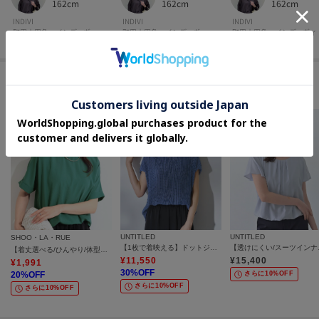
162cm
162cm
162cm
INDIVI
INDIVI
INDIVI
町田小田急 インディヴィ
町田小田急 インディヴィ
町田小田急 インディヴィ
このアイテムに似ているアイテム
UNTITLED
UNTITLED
SHOO・LA・RUE
【1枚で着映える】ドットジャガードブラウス
【透けにく
【着丈選べる/ひんやり/体型カバー】洗濯後しわになりにくい さらっと快適ドルマントップス
¥
11,550
¥
15,400
¥
1,991
30
%OFF
20
%OFF
さらに10%OFF
さらに10%OFF
さらに10%OFF