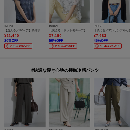
INDIVI
INDIVI
INDIVI
【洗える／UVケア】幾何学柄＆無地 タックVネック 半袖ブラウス
【洗える／ドットモチーフ】ケープスリーブブラウス
¥
11,440
¥
7,150
¥
7,683
20
%OFF
50
%OFF
45
%OFF
さらに10%OFF
さらに10%OFF
さらに10%OFF
#快適な穿き心地の接触冷感パンツ