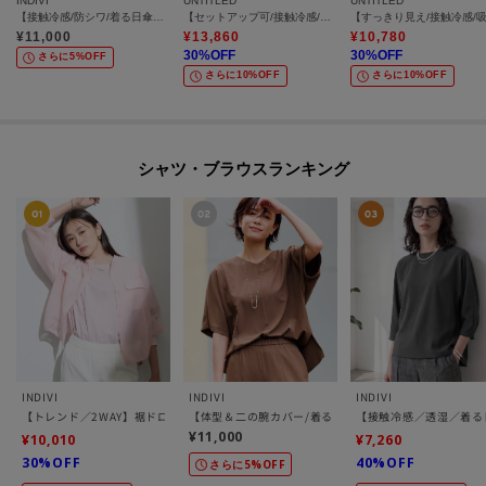
INDIVI
UNTITLED
UNTITLED
【接触冷感/防シワ/着る日傘】イージーワイドパンツ
【セットアップ可/接触冷感/吸水速乾】リラックスワイドパンツ
¥
11,000
¥
13,860
¥
10,780
30
%OFF
30
%OFF
さらに5%OFF
さらに10%OFF
さらに10%OFF
シャツ・ブラウスランキング
INDIVI
INDIVI
INDIVI
【トレンド／2WAY】裾ドロスト付きシアーブラウスブルゾン
【体型＆二の腕カバー/着る日傘】ドルマントップス
【接触冷感／透湿／着る
¥11,000
¥10,010
¥7,260
30%OFF
40%OFF
さらに5%OFF