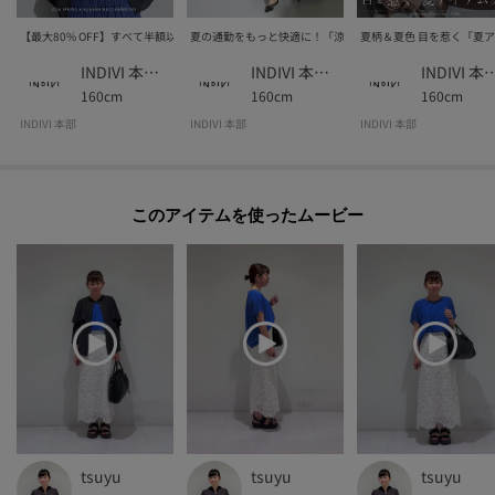
【最大80% OFF】すべて半額以下！いま買い足すべきキレイ服
夏の通勤をもっと快適に！「涼しげ通勤服」
夏柄＆夏色 目を惹く「夏
INDIVI 本部スタッフ
INDIVI 本部スタッフ
INDIVI 本部
160cm
160cm
160cm
INDIVI 本部
INDIVI 本部
INDIVI 本部
このアイテムを使ったムービー
tsuyu
tsuyu
tsuyu