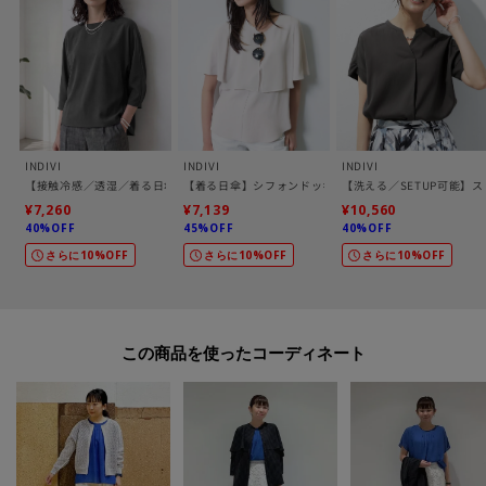
POINT.1
再入荷通知や、値下げ情報・在庫状況をメルマガにてお知らせ♪
POINT.2
マイページでお気に入り一覧をチェックでき、
自分だけのお買い物リストがつくれる♪
INDIVI
INDIVI
INDIVI
-・-・-・-・-・-・-・-・-・-・-・-・-・-・-・-・-・-・-・-・-・-
【接触冷感／透湿／着る日傘】ドルマントップス
【着る日傘】シフォンドッキングブラウス
【洗える／SETUP可能】
¥7,260
¥7,139
¥10,560
40%OFF
45%OFF
40%OFF
※照明の関係により、実際よりも色味が違って見える場合があります。また、
さらに10%OFF
さらに10%OFF
さらに10%OFF
パソコン・スマートフォンなどの環境により、若干製品と画像のカラーが異
なる場合もございます。
この商品を使った
モデル情報：身長170cm B74 W60 H86 着用サイズ：38（M）