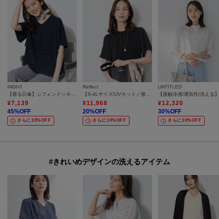
INDIVI
Reflect
UNTITLED
【着る日傘】シフォンドッキングブラウス
【S-4Lサイズ/UVカット／接触冷感】シフォンジャージブラウス
¥
7,139
¥
11,968
¥
12,320
45
%OFF
20
%OFF
30
%OFF
さらに10%OFF
さらに10%OFF
さらに10%OFF
#きれいめデザインの洗えるアイテム