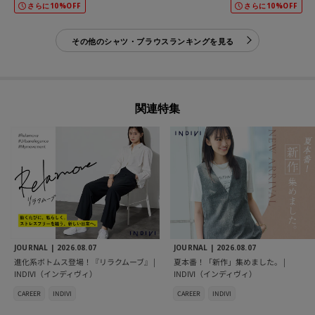
さらに10%OFF
さらに10%OFF
その他のシャツ・ブラウスランキングを見る
関連特集
JOURNAL |
2026.08.07
JOURNAL |
2026.08.07
進化系ボトムス登場！『リラクムーブ』 |
夏本番！「新作」集めました。 |
INDIVI（インディヴィ）
INDIVI（インディヴィ）
CAREER
INDIVI
CAREER
INDIVI