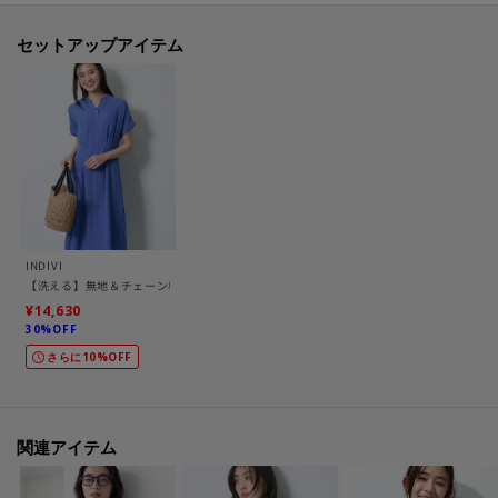
で上品な通勤スタイルが完成します。
セットアップアイテム
【素材ポイント】
無地と柄の展開があります。
格子状の凹凸のある表情が特徴のシャーリングチェックになります。
程よい透け感を持った清涼感のある風合いに、シワになりにくい素材になっ
ております。
-・-・-・-・-・-・-・-・-・-・-・-・-・-・-・-・-・-・-・-・-・-
INDIVI
■気になるアイテムは『お気に入り登録』がおすすめです！■
【洗える】無地＆チェーン柄 シャーリングサッカーワンピース
¥14,630
30%OFF
[お気に入り登録とは？]
さらに10%OFF
オンラインサイトの各アイテムにある「♡マーク」を
クリックして簡単に追加できます！
[おすすめPOINT]
関連アイテム
お得な情報をGETできます！！