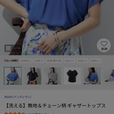
1
/
33
2320
ブルー(093)
05(XXS)
○
34(S)
×
38(M)
残り
9
点
13(LL)
×
15(3L)
×
19(5L)
×
INDIVI
(インディヴィ)
【洗える】無地＆チェーン柄 ギャザートップス