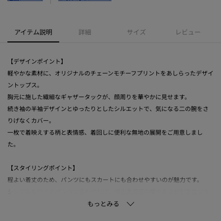
アイテム説明
詳細
サイズ
レビュー
【デザインポイント】
軽やかな素材に、オリジナルのチェーンモチーフプリントをあしらったデザイ
ントップス。
胸元に施した繊細なギャザータックが、顔周りを華やかに見せます。
続き袖の半袖デザインとゆったりとしたシルエットで、気になる二の腕をさ
りげなくカバー。
一枚で着映えする柄と表情感、着回しに便利な無地の展開をご用意しまし
た。
【スタイリングポイント】
程よい着丈のため、パンツにもスカートにも合わせやすいのが魅力です。
シンプルなワイドパンツと合わせれば、柄也表情感の華やかさが引き立つ大
人のカジュアルスタイルに。
オフィスシーンでは、テーパードパンツやジャケットと合わせれば、涼しげ