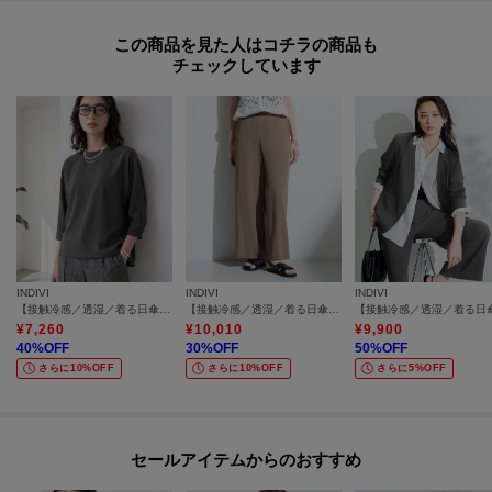
この商品を見た人はコチラの商品も
チェックしています
INDIVI
INDIVI
INDIVI
【接触冷感／透湿／着る日傘】ドルマントップス
【接触冷感／透湿／着る日傘】イージーワイドパンツ
¥
7,260
¥
10,010
¥
9,900
40
%OFF
30
%OFF
50
%OFF
さらに10%OFF
さらに10%OFF
さらに5%OFF
セールアイテムからのおすすめ