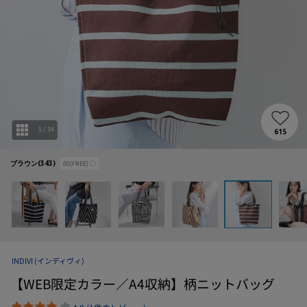
5
/
34
615
ブラウン(343)
00(FREE)
○
INDIVI
(インディヴィ)
【WEB限定カラー／A4収納】柄ニットバッグ