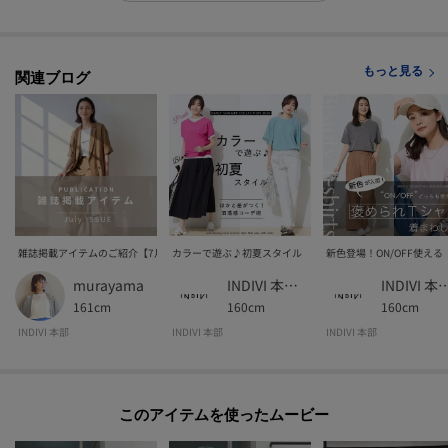
POINT.2
マイページでお気に入り一覧をチェックでき、
もっと見る
関連ブログ
自分だけのお買い物リストがつくれる♪
-・-・-・-・-・-・-・-・-・-・-・-・-・-・-・-・-・-・-・-・-・-
※照明の関係により、実際よりも色味が違って見える場合があります。また、
パソコン・スマートフォンなどの環境により、若干製品と画像のカラーが異
なる場合もございます。
雑誌掲載アイテムのご紹介【7月号】
カラーで遊ぶ♪初夏スタイル
新色登場！ON/OFF使え
murayama
INDIVI 本部スタッフ
INDIVI 本部
161cm
160cm
160cm
INDIVI 本部
INDIVI 本部
INDIVI 本部
このアイテムを使ったムービー