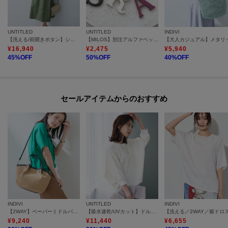
UNTITLED
UNTITLED
INDIVI
【洗える/前開きボタン】シャンブレーシャツワンピース
【MILOS】別注アルファベットチャーム
¥
16,940
¥
2,475
¥
5,940
45
%OFF
50
%OFF
40
%OFF
セールアイテムからのおすすめ
INDIVI
UNTITLED
INDIVI
【2WAY】ペーパーミドルバッグ
【吸水速乾/UVカット】ドルマンスリーブブラウス
¥
9,240
¥
11,440
¥
6,655