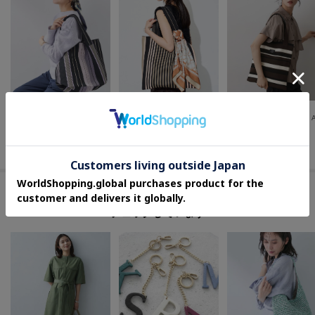
INDIVI
INDIVI
Dessin(Ladies)
【選べる柄／WEB限定カラー】ビッグニットバッグ
【新作登場！／大容量】ニットジャカードトートバッグ
¥
4,290
¥
4,290
¥
3,850
この商品を見た人はコチラの商品も
チェックしています