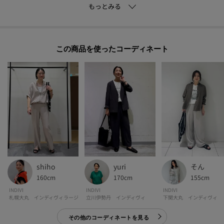
デイリーからレジャーシーンまで気兼ねなく使用いただけます。
【仕様】
・ポケットなし
この商品を使った
・A4サイズ収納可
-・-・-・-・-・-・-・-・-・-・-・-・-・-・-・-・-・-・-・-・-・-
■気になるアイテムは『お気に入り登録』がおすすめです！■
[お気に入り登録とは？]
オンラインサイトの各アイテムにある「♡マーク」を
クリックして簡単に追加できます！
shiho
yuri
そん
[おすすめPOINT]
160cm
170cm
155cm
お得な情報をGETできます！！
INDIVI
INDIVI
INDIVI
札幌大丸 インディヴィラージ
立川伊勢丹 インディヴィ
下関大丸 インディヴィ
POINT.1
その他のコーディネートを見る
再入荷通知や、値下げ情報・在庫状況をメルマガにてお知らせ♪