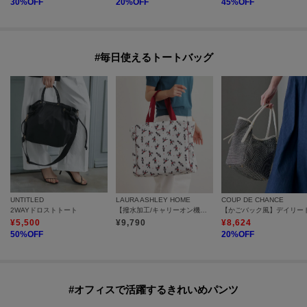
30
%OFF
20
%OFF
45
%OFF
#毎日使えるトートバッグ
UNTITLED
LAURA ASHLEY HOME
COUP DE CHANCE
2WAYドロストトート
【撥水加工/キャリーオン機能付き/底板取外可】トラベル トートバッグ ヴィンテージソルジャー柄
¥
5,500
¥
9,790
¥
8,624
50
%OFF
20
%OFF
#オフィスで活躍するきれいめパンツ