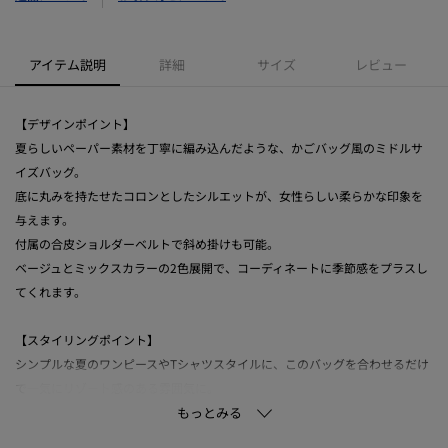
アイテム説明
詳細
サイズ
レビュー
【デザインポイント】
夏らしいペーパー素材を丁寧に編み込んだような、かごバッグ風のミドルサ
イズバッグ。
底に丸みを持たせたコロンとしたシルエットが、女性らしい柔らかな印象を
与えます。
付属の合皮ショルダーベルトで斜め掛けも可能。
ベージュとミックスカラーの2色展開で、コーディネートに季節感をプラスし
てくれます。
【スタイリングポイント】
シンプルな夏のワンピースやTシャツスタイルに、このバッグを合わせるだけ
で一気にリゾート感のある雰囲気に。
ミックスカラーは柄物ながらも落ち着いたトーンで、大人のきれいめカジュア
ルにも馴染みます。