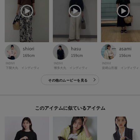
shiori
hasu
asami
169cm
159cm
156cm
INDIVI
INDIVI
INDIVI
下関大丸 インディヴィ
博多大丸 インディヴィ
宮崎山形屋 インディヴィ
その他のムービーを見る
このアイテムに似ているアイテム