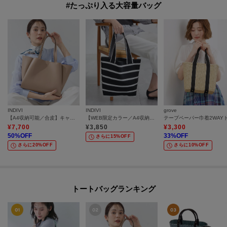
#たっぷり入る大容量バッグ
INDIVI
INDIVI
grove
【A4収納可能／合皮】キャリアタックバッグ
【WEB限定カラー／A4収納】柄ニットバッグ
¥
7,700
¥
3,850
¥
3,300
50
%OFF
33
%OFF
さらに15%OFF
さらに20%OFF
さらに10%OFF
トートバッグランキング