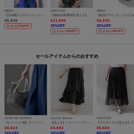
INDIVI
UNTITLED
INDIVI
【日本製】ビスチェインナータンクトップ
【接触冷感/通気性/洗える】フロントフリルブラウス
¥
6,930
¥
13,090
¥
6,930
30
%OFF
30
%OFF
さらに5%OFF
さらに10%OFF
さらに10%OFF
セールアイテムからのおすすめ
COUP DE CHANCE
Couture Brooch
UNTITLED
【かごバック風】デイリートート
【洗える】シャーリングティアード ドット柄スカート
【ウエスト
¥
8,624
¥
4,892
¥
9,680
20
%OFF
30
%OFF
60
%OFF