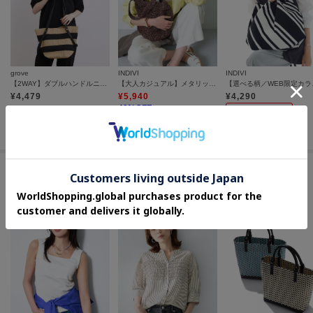
grove
INDIVI
INDIVI
【2WAY】ダブルハンドルニットトート
【大人カジュアル】メタリックかぎ編みボトルバッグ
【選べる
¥
4,479
¥
5,940
¥
4,290
40
%OFF
さらに10%OFF
さらに10%OFF
この商品を見た人はコチラの商品も
チェックしています