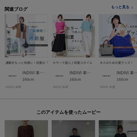
もっと見る
関連ブログ
POINT.2
マイページでお気に入り一覧をチェックでき、
自分だけのお買い物リストがつくれる♪
-・-・-・-・-・-・-・-・-・-・-・-・-・-・-・-・-・-・-・-・-・-
※照明の関係により、実際よりも色味が違って見える場合があります。また、
通勤をもっと快適に！初夏の「キレイ服」
カラーで遊ぶ♪初夏スタイル
大人のための夏グッズ！
パソコン・スマートフォンなどの環境により、若干製品と画像のカラーが異
なる場合もございます。
INDIVI 本部スタッフ
INDIVI 本部スタッフ
INDIVI 本部
160cm
160cm
160cm
INDIVI 本部
INDIVI 本部
INDIVI 本部
このアイテムを使ったムービー