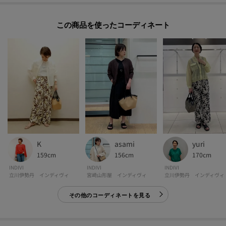
ミドルサイズながらしっかりとした容量があり、デイリーユースから夏のち
ょっとしたお出かけまで活躍します。
この商品を使った
【仕様】
・ポケット数：内側×1
-・-・-・-・-・-・-・-・-・-・-・-・-・-・-・-・-・-・-・-・-・-
■気になるアイテムは『お気に入り登録』がおすすめです！■
[お気に入り登録とは？]
オンラインサイトの各アイテムにある「♡マーク」を
yuri
K
asami
クリックして簡単に追加できます！
170cm
159cm
156cm
INDIVI
INDIVI
INDIVI
[おすすめPOINT]
立川伊勢丹 インディヴィ
立川伊勢丹 インディヴィ
宮崎山形屋 インディヴィ
お得な情報をGETできます！！
その他のコーディネートを見る
POINT.1
再入荷通知や、値下げ情報・在庫状況をメルマガにてお知らせ♪