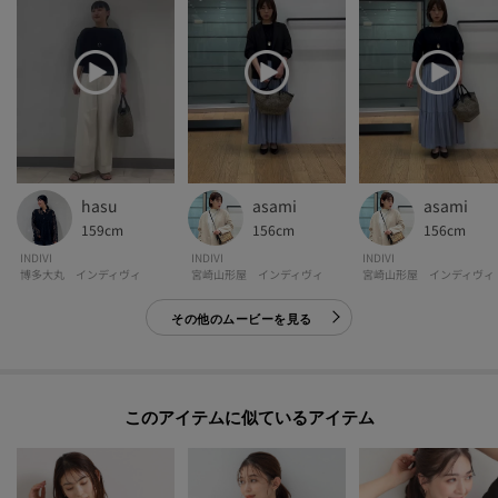
パソコン・スマートフォンなどの環境により、若干製品と画像のカラーが異
なる場合もございます。
【生地詳細】
透け感：ややあり
伸縮性：ややあり
生地の厚み：普通
裏地：なし
hasu
asami
asami
洗濯方法：手洗い可
159cm
156cm
156cm
INDIVI
INDIVI
INDIVI
博多大丸 インディヴィ
宮崎山形屋 インディヴィ
宮崎山形屋 インディヴィ
その他のムービーを見る
モデル情報：身長170cm B74 W60 H86 着用サイズ：38（M）
このアイテムに似ているアイテム