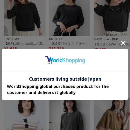
ITS' DEMO
UNTITLED
SHOO・LA・RUE
【縮みに強い／毛玉防止／洗濯機OK】タフニット 襟ぐり編地切替ニットプルオーバー
【洗える/ゆったり】クルーネックドライニット
¥
1,925
¥
12,320
¥
2,965
50
%OFF
30
%OFF
15
%OFF
さらに20%OFF
さらに15%OFF
さらに20%OFF
この商品を見た人はコチラの商品も
チェックしています