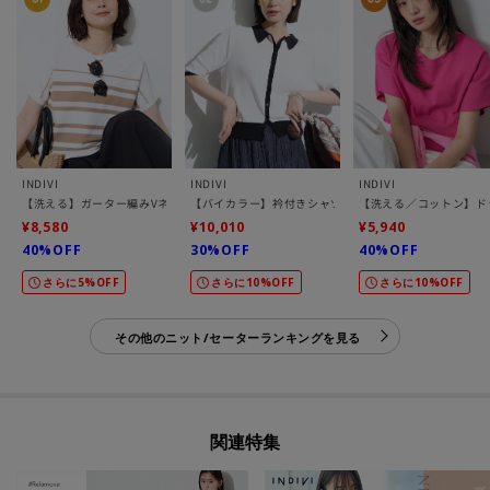
INDIVI
INDIVI
INDIVI
【洗える】ガーター編みVネックニットT
【バイカラー】衿付きシャツ風ニット
【洗える／コットン】ド
¥8,580
¥10,010
¥5,940
40%OFF
30%OFF
40%OFF
さらに5%OFF
さらに10%OFF
さらに10%OFF
その他のニット/セーターランキングを見る
関連特集