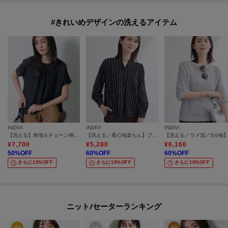
#きれいめデザインの洗えるアイテム
INDIVI
INDIVI
INDIVI
【洗える】無地＆チェーン柄 ギャザートップス
【洗える／着心地楽ちん】ブラウス風ストライプカットソートップス
¥
7,700
¥
5,280
¥
6,160
50
%OFF
60
%OFF
60
%OFF
さらに10%OFF
さらに10%OFF
さらに10%OFF
ニット/セーターランキング