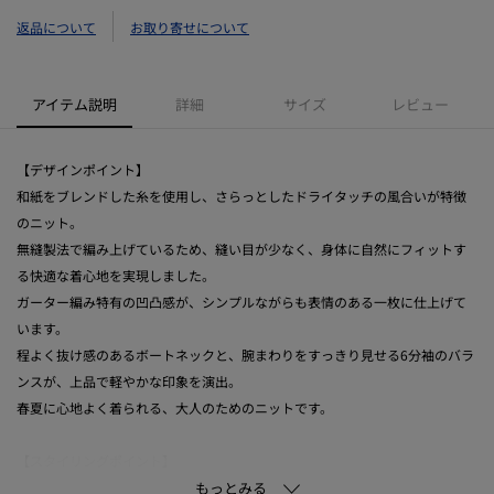
返品について
お取り寄せについて
アイテム説明
詳細
サイズ
レビュー
【デザインポイント】
和紙をブレンドした糸を使用し、さらっとしたドライタッチの風合いが特徴
のニット。
無縫製法で編み上げているため、縫い目が少なく、身体に自然にフィットす
る快適な着心地を実現しました。
ガーター編み特有の凹凸感が、シンプルながらも表情のある一枚に仕上げて
います。
程よく抜け感のあるボートネックと、腕まわりをすっきり見せる6分袖のバラ
ンスが、上品で軽やかな印象を演出。
春夏に心地よく着られる、大人のためのニットです。
【スタイリングポイント】
ワイドパンツと合わせれば、リラックス感のある洗練されたカジュアルスタ