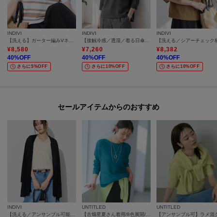
INDIVI
INDIVI
INDIVI
【洗える】ガーター編みVネックニットT
【接触冷感／透湿／着る日傘】ドルマントップス
¥
8,580
¥
7,260
¥
8,382
40
%OFF
40
%OFF
40
%OFF
さらに5%OFF
さらに10%OFF
さらに10%OFF
セールアイテムからのおすすめ
INDIVI
UNTITLED
UNTITLED
【洗える／アンサンブル可能】シアーストライプカーディガン
【古畑星夏さん着用/8色展開/程よい透け感】ドライタッチボートネックニット