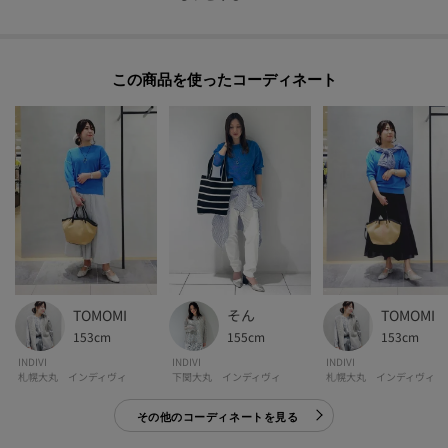
イルに。
トップスのコンパクトなシルエットが、ボリュームのあるボトムと好バラン
スにまとまります。
この商品を使った
ナローなフレアスカートと組み合わせると、女性らしくすっきりとした印象
に。
ボートネックの抜け感が、シンプルなスカートスタイルにさりげない華やか
さをプラスします。
足元はフラットシューズで軽やかに、またはヒールサンダルで上品にまとめ
るのもおすすめです。
【素材ポイント】
軽くドライ感が特徴のペーパーヤーンを使用しています。
ペーパーは繊維の多孔質構造により、微細な空間があるため、通気性に富ん
TOMOMI
そん
TOMOMI
でいます。
153cm
155cm
153cm
また比重の軽さによるしなやかなハリとコシも素材特徴になります。
INDIVI
INDIVI
INDIVI
札幌大丸 インディヴィ
下関大丸 インディヴィ
札幌大丸 インディヴィ
その他のコーディネートを見る
-・-・-・-・-・-・-・-・-・-・-・-・-・-・-・-・-・-・-・-・-・-