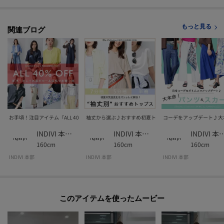
■気になるアイテムは『お気に入り登録』がおすすめです！■
[お気に入り登録とは？]
もっと見る
関連ブログ
オンラインサイトの各アイテムにある「♡マーク」を
クリックして簡単に追加できます！
[おすすめPOINT]
お得な情報をGETできます！！
POINT.1
お手頃！注目アイテム『ALL 40% OFF』
袖丈から選ぶ♪おすすめ初夏トップス
コーデをアップデート♪大
再入荷通知や、値下げ情報・在庫状況をメルマガにてお知らせ♪
INDIVI 本部スタッフ
INDIVI 本部スタッフ
INDIVI 本部
160cm
160cm
160cm
POINT.2
マイページでお気に入り一覧をチェックでき、
INDIVI 本部
INDIVI 本部
INDIVI 本部
自分だけのお買い物リストがつくれる♪
-・-・-・-・-・-・-・-・-・-・-・-・-・-・-・-・-・-・-・-・-・-
このアイテムを使ったムービー
※照明の関係により、実際よりも色味が違って見える場合があります。また、