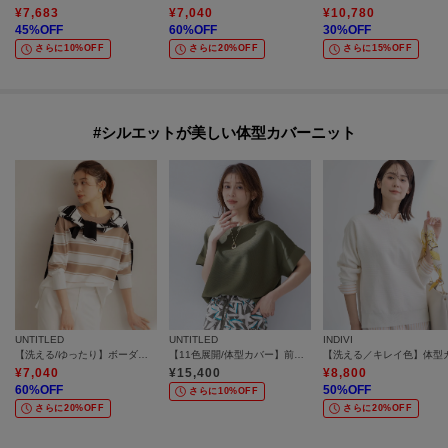
¥
7,683
¥
7,040
¥
10,780
45
%OFF
60
%OFF
30
%OFF
さらに10%OFF
さらに20%OFF
さらに15%OFF
#シルエットが美しい体型カバーニット
UNTITLED
UNTITLED
INDIVI
【洗える/ゆったり】ボーダーボートネックニット
【11色展開/体型カバー】前後2WAYフレンチスリーブニット
¥
7,040
¥
15,400
¥
8,800
60
%OFF
50
%OFF
さらに10%OFF
さらに20%OFF
さらに20%OFF