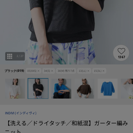
2
/
27
1367
ブラック(019)
05(XXS)
×
34(S)
×
38(M)
残り
7
点
13(LL)
×
15(3L)
×
INDIVI
(インディヴィ)
【洗える／ドライタッチ／和紙混】ガーター編み
ニット