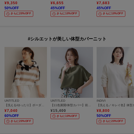
¥
9,350
¥
6,655
¥
7,683
50
%OFF
45
%OFF
45
%OFF
さらに20%OFF
さらに10%OFF
さらに10%OFF
#シルエットが美しい体型カバーニット
UNTITLED
UNTITLED
INDIVI
【洗える/ゆったり】ボーダーボートネックニット
【11色展開/体型カバー】前後2WAYフレンチスリーブニット
¥
7,040
¥
15,400
¥
8,800
60
%OFF
50
%OFF
さらに10%OFF
さらに20%OFF
さらに20%OFF