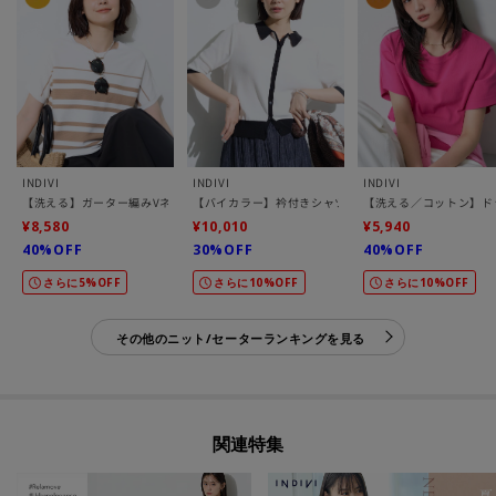
INDIVI
INDIVI
INDIVI
【洗える】ガーター編みVネックニットT
【バイカラー】衿付きシャツ風ニット
【洗える／コットン】ド
¥8,580
¥10,010
¥5,940
40%OFF
30%OFF
40%OFF
さらに5%OFF
さらに10%OFF
さらに10%OFF
その他のニット/セーターランキングを見る
関連特集