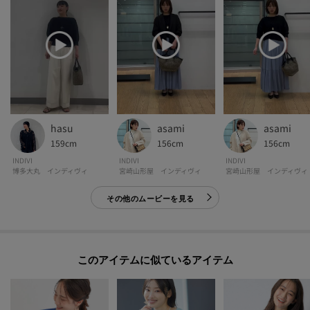
パソコン・スマートフォンなどの環境により、若干製品と画像のカラーが異
なる場合もございます。
【生地詳細】
透け感：ややあり
伸縮性：ややあり
生地の厚み：普通
裏地：なし
hasu
asami
asami
洗濯方法：手洗い可
159cm
156cm
156cm
INDIVI
INDIVI
INDIVI
博多大丸 インディヴィ
宮崎山形屋 インディヴィ
宮崎山形屋 インディヴィ
その他のムービーを見る
モデル情報：身長170cm B74 W60 H86 着用サイズ：38（M）
このアイテムに似ているアイテム