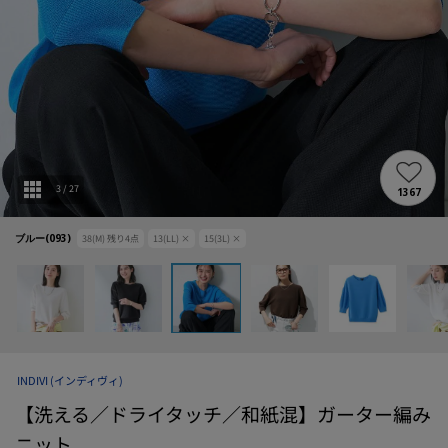
3
/
27
1367
ブルー(093)
38(M)
残り
4
点
13(LL)
×
15(3L)
×
INDIVI
(インディヴィ)
【洗える／ドライタッチ／和紙混】ガーター編み
ニット