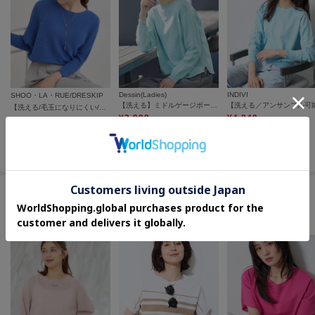
Dessin(Ladies)
INDIVI
SHOO・LA・RUE/DRESKIP
【洗える】ミドルゲージボートネックカラーニット
【洗える/毛玉になりにくい/UV】 ガータードルマン 7分袖ニット
¥
3,998
¥
4,840
¥
3,489
50
%OFF
60
%OFF
さらに20%OFF
さらに10%OFF
さらに15%OFF
この商品を見た人はコチラの商品も
チェックしています