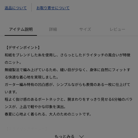
返品について
お取り寄せについて
アイテム説明
詳細
サイズ
レビュー
【デザインポイント】
和紙をブレンドした糸を使用し、さらっとしたドライタッチの風合いが特徴
のニット。
無縫製法で編み上げているため、縫い目が少なく、身体に自然にフィットす
る快適な着心地を実現しました。
ガーター編み特有の凹凸感が、シンプルながらも表情のある一枚に仕上げて
います。
程よく抜け感のあるボートネックと、腕まわりをすっきり見せる6分袖のバラ
ンスが、上品で軽やかな印象を演出。
春夏に心地よく着られる、大人のためのニットです。
【スタイリングポイント】
ワイドパンツと合わせれば、リラックス感のある洗練されたカジュアルスタ