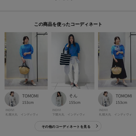
イルに。
トップスのコンパクトなシルエットが、ボリュームのあるボトムと好バラン
スにまとまります。
この商品を使った
ナローなフレアスカートと組み合わせると、女性らしくすっきりとした印象
に。
ボートネックの抜け感が、シンプルなスカートスタイルにさりげない華やか
さをプラスします。
足元はフラットシューズで軽やかに、またはヒールサンダルで上品にまとめ
るのもおすすめです。
【素材ポイント】
軽くドライ感が特徴のペーパーヤーンを使用しています。
ペーパーは繊維の多孔質構造により、微細な空間があるため、通気性に富ん
TOMOMI
そん
TOMOMI
でいます。
153cm
155cm
153cm
また比重の軽さによるしなやかなハリとコシも素材特徴になります。
INDIVI
INDIVI
INDIVI
札幌大丸 インディヴィ
下関大丸 インディヴィ
札幌大丸 インディヴィ
その他のコーディネートを見る
-・-・-・-・-・-・-・-・-・-・-・-・-・-・-・-・-・-・-・-・-・-