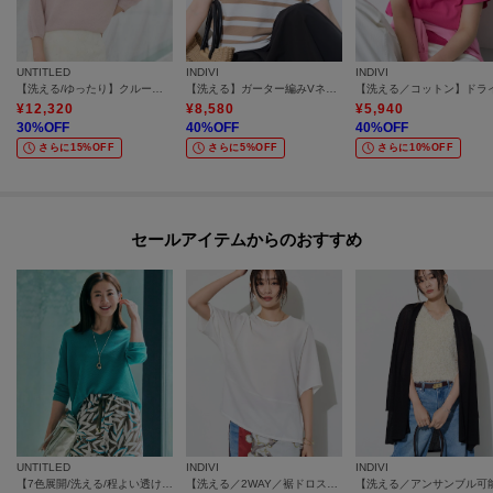
UNTITLED
INDIVI
INDIVI
【洗える/ゆったり】クルーネックドライニット
【洗える】ガーター編みVネックニットT
¥
12,320
¥
8,580
¥
5,940
30
%OFF
40
%OFF
40
%OFF
さらに15%OFF
さらに5%OFF
さらに10%OFF
セールアイテムからのおすすめ
UNTITLED
INDIVI
INDIVI
【7色展開/洗える/程よい透け感】ドライタッチVネックニット
【洗える／2WAY／裾ドロスト付き】 ドルマンスリーブチュニックトップス