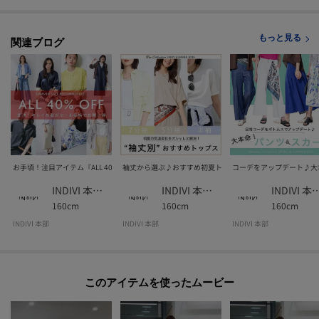
■気になるアイテムは『お気に入り登録』がおすすめです！■
[お気に入り登録とは？]
もっと見る
関連ブログ
オンラインサイトの各アイテムにある「♡マーク」を
クリックして簡単に追加できます！
[おすすめPOINT]
お得な情報をGETできます！！
POINT.1
お手頃！注目アイテム『ALL 40% OFF』
袖丈から選ぶ♪おすすめ初夏トップス
コーデをアップデート♪大
再入荷通知や、値下げ情報・在庫状況をメルマガにてお知らせ♪
INDIVI 本部スタッフ
INDIVI 本部スタッフ
INDIVI 本部
160cm
160cm
160cm
POINT.2
マイページでお気に入り一覧をチェックでき、
INDIVI 本部
INDIVI 本部
INDIVI 本部
自分だけのお買い物リストがつくれる♪
-・-・-・-・-・-・-・-・-・-・-・-・-・-・-・-・-・-・-・-・-・-
このアイテムを使ったムービー
※照明の関係により、実際よりも色味が違って見える場合があります。また、