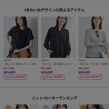
#きれいめデザインの洗えるアイテム
INDIVI
INDIVI
INDIVI
【洗える】無地＆チェーン柄 ギャザートップス
【洗える／着心地楽ちん】ブラウス風ストライプカットソートップス
¥
7,700
¥
5,280
¥
6,160
50
%OFF
60
%OFF
60
%OFF
さらに10%OFF
さらに10%OFF
さらに10%OFF
ニット/セーターランキング