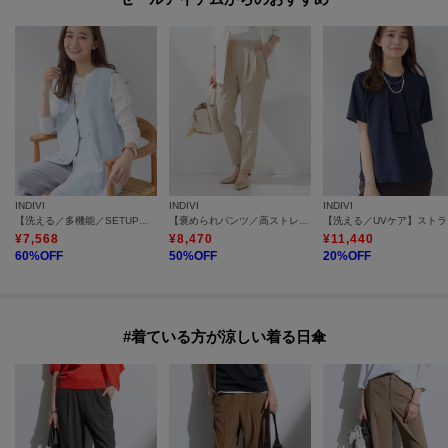
INDIVI
INDIVI
INDIVI
【洗える／多機能／SETUP可】着る日傘ジレジャケット
【褒められパンツ／高ストレッチ】タックテーパードパンツ
【洗え
¥
7,568
¥
8,470
¥
11,440
60
%OFF
50
%OFF
20
%OFF
#着ている方が涼しい着る日傘