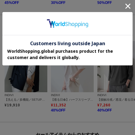
45
%OFF
30
%OFF
50
%OFF
この商品を見た人はコチラの商品も
チェックしています
INDIVI
INDIVI
INDIVI
【洗える／多機能／SETUP可】着る日傘ダブルジャケット
【着る日傘】ハーフスリーブダブルジャケット
¥
19,910
¥
11,352
¥
7,260
40
%OFF
40
%OFF
セールアイテムからのおすすめ