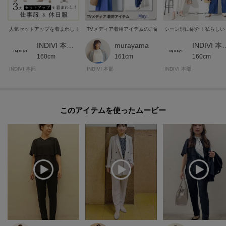
人気セットアップを着まわし！仕事服＆休日服
TVメディア着用アイテムのご紹介 May.
シーン別に紹介！私らしい
INDIVI 本部スタッフ
murayama
INDIVI 
モデル情報：身長167cm B79 W59 H87 着用サイズ：38（M）
160cm
161cm
160cm
INDIVI 本部
INDIVI 本部
INDIVI 本部
このアイテムを使ったムービー