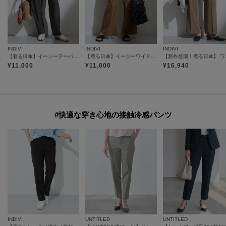
INDIVI
INDIVI
INDIVI
【着る日傘】イージーテーパードパンツ
【着る日傘】イージーワイドパンツ
【新作登
¥
11,000
¥
11,000
¥
16,940
#快適な穿き心地の接触冷感パンツ
INDIVI
UNTITLED
UNTITLED