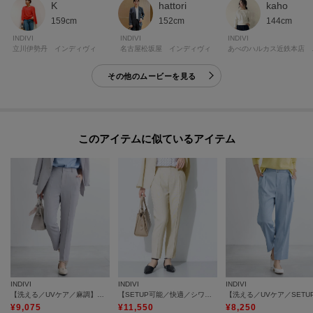
K
hattori
kaho
159cm
152cm
144cm
INDIVI
INDIVI
INDIVI
立川伊勢丹 インディヴィ
名古屋松坂屋 インディヴィ
あべの
その他のムービーを見る
このアイテムに似ているアイテム
INDIVI
INDIVI
INDIVI
【洗える／UVケア／麻調】テーパードパンツ
【SETUP可能／快適／シワになりにくい】リネンライクテーパードパンツ
¥
9,075
¥
11,550
¥
8,250