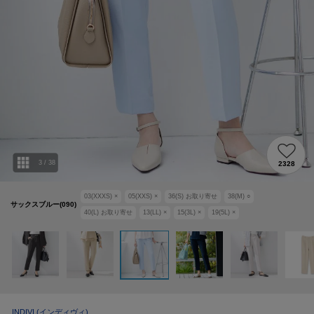
3
/
38
2328
03(XXXS)
×
05(XXS)
×
36(S)
お取り寄せ
38(M)
○
サックスブルー(090)
40(L)
お取り寄せ
13(LL)
×
15(3L)
×
19(5L)
×
INDIVI
(インディヴィ)