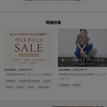
関連特集
JOURNAL |
2026.07.31
JOURNAL |
2026.07.31
【MAX80%OFF】ラストチャンスSALE
DENIM COLLECTION | INDIVI（インデ
ィヴィ）
CAREER
COUP DE CHANCE
Dessin
CAREER
INDIVI
INDIVI
Reflect
SALE
UNTITLED