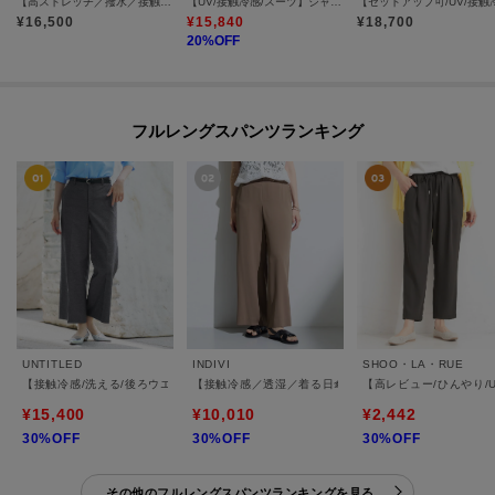
【高ストレッチ／撥水／接触冷感】リラックス スリムストレートパンツ
【UV/接触冷感/スーツ】ジャージテーパードパンツ
¥
16,500
¥
15,840
¥
18,700
20
%OFF
フルレングスパンツランキング
UNTITLED
INDIVI
SHOO・LA・RUE
【接触冷感/洗える/後ろウエストゴム】オックスワイドパンツ
【接触冷感／透湿／着る日傘】イージーワイドパンツ
【高レビュー/ひんやり/
¥15,400
¥10,010
¥2,442
30%OFF
30%OFF
30%OFF
その他のフルレングスパンツランキングを見る