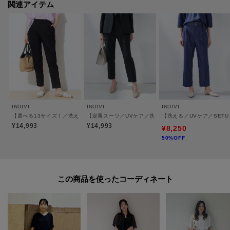
関連アイテム
・ウエスト後ろゴム
・ライトグレー（611）のみ裏地あり
※こちらの商品は透け感があるため、インナーの着用をおすすめします。
※この製品は、太陽光線中の紫外線（UV）を通しにくくします。この効果は
永久的ではありません。
-・-・-・-・-・-・-・-・-・-・-・-・-・-・-・-・-・-・-・-・-・-
INDIVI
INDIVI
INDIVI
■気になるアイテムは『お気に入り登録』がおすすめです！■
【選べる13サイズ！／洗える】ウエストゴムタックテーパード褒められパンツ
【定番スーツ／UVケア／洗える】ウール調タックテーパ
【洗える／UVケア／SET
¥14,993
¥14,993
¥8,250
50%OFF
[お気に入り登録とは？]
オンラインサイトの各アイテムにある「♡マーク」を
クリックして簡単に追加できます！
この商品を使った
[おすすめPOINT]
お得な情報をGETできます！！
POINT.1