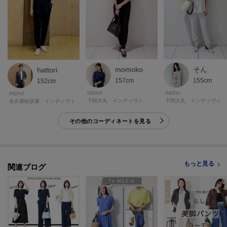
再入荷通知や、値下げ情報・在庫状況をメルマガにてお知らせ♪
POINT.2
マイページでお気に入り一覧をチェックでき、
自分だけのお買い物リストがつくれる♪
momoko
そん
hattori
-・-・-・-・-・-・-・-・-・-・-・-・-・-・-・-・-・-・-・-・-・-
157cm
155cm
152cm
INDIVI
INDIVI
INDIVI
下関大丸 インディヴィ
下関大丸 インディヴィ
名古屋松坂屋 インディヴィ
※照明の関係により、実際よりも色味が違って見える場合があります。ま
た、パソコン・スマートフォンなどの環境により、若干製品と画像のカラー
その他のコーディネートを見る
が異なる場合もございます。
【生地詳細】
もっと見る
関連ブログ
透け感：ややあり
伸縮性：ややあり
生地の厚み：普通
裏地：なし
洗濯方法：洗濯機洗い可