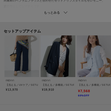
同素材のペプラムブラウスと合わせたセットアップスタイルもセレモニー、
通勤用としておすすめです。
【SETUPアイテム】
ダブルジャケット：127－45210
ジレジャケット：127－45200
セットアップアイテム
ワンピース：127－55200
ブラウス：127－85200
テーパードパンツ：127－65211
ワイドパンツ：127－65210
【素材ポイント】
適度な落ち感を持ったヴィンテージ感のある表情が特徴の素材になります。
適度なストレッチ性を持った快適な着心地に、シワになりづらいイージーケ
INDIVI
INDIVI
INDIVI
ア性／UVケア性も兼ね備えた素材になっております。
【洗える／UVケア／SETUP可】着る日傘ワイドパンツ
【洗える／多機能／SETUP可】着る日傘ダブルジャケッ
【洗える／多機能／SETU
¥13,970
¥19,910
¥7,568
【仕様】
60%OFF
・ポケット数：横×2 後ろ×2
・前ファスナー