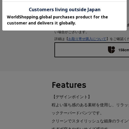
お問い合わせ商品番号：
127-65211
▼お取り寄せ購入について
ご注文後に商品のお手配をおこないますが、他
い場合がございます。
詳細は【
お取り寄せ購入について
】をご確認く
158cm
Features
【デザインポイント】
程よい落ち感のある素材を使用し、リラッ
ックテーパードパンツです。
クリーンでスタイリッシュな細身のライン