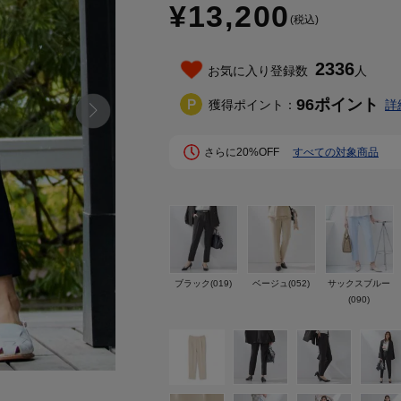
¥13,200
(税込)
2336
お気に入り登録数
人
96
ポイント
獲得ポイント：
詳
さらに20%OFF
すべての対象商品
ブラック(019)
ベージュ(052)
サックスブルー
(090)