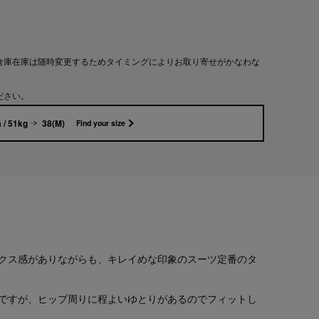
倉庫在庫は随時変更するためタイミングによりお取り寄せがかなわな
ださい。
 / 51kg
38(M)
Find your size
クス感がありながらも、キレイめな印象のスーツ定番のタ
ですが、ヒップ周りに程よいゆとりがあるのでフィットし