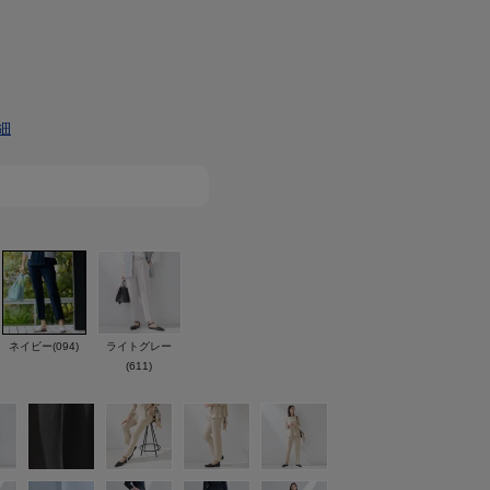
細
ネイビー(094)
ライトグレー
(611)