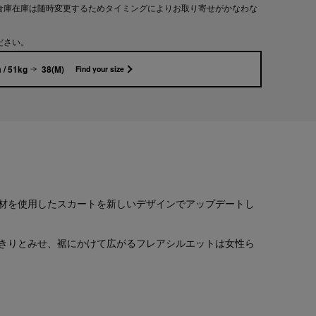
倉庫在庫は随時変更するためタイミングによりお取り寄せがかなわな
ださい。
 / 51kg
38(M)
Find your size
材を使用したスカートを新しいデザインでアップデートし
きりとみせ、裾にかけて広がるフレアシルエットは女性ら