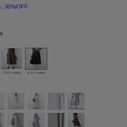
30%OFF
込)
細
ブラウン(444)
ネイビー(494)