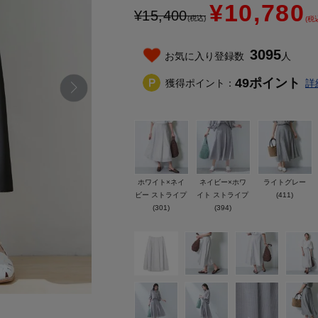
¥10,780
¥
15,400
(税込)
(税
3095
お気に入り登録数
人
49
ポイント
獲得ポイント：
詳
ホワイト×ネイ
ネイビー×ホワ
ライトグレー
ビー ストライプ
イト ストライプ
(411)
(301)
(394)