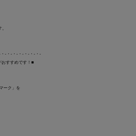
す。
-・-・-・-・-・-・-・-
がおすすめです！■
マーク」を