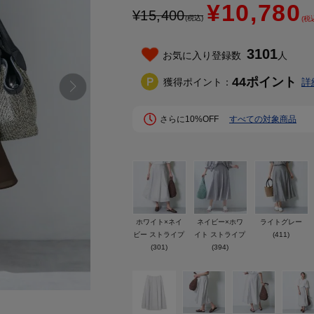
¥10,780
¥
15,400
(税込)
(税
3101
お気に入り登録数
人
44
ポイント
獲得ポイント：
詳
さらに10%OFF
すべての対象商品
ホワイト×ネイ
ネイビー×ホワ
ライトグレー
ビー ストライプ
イト ストライプ
(411)
(301)
(394)