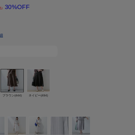
30%OFF
込)
細
ブラウン(444)
ネイビー(494)