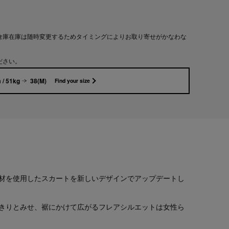
倉庫在庫は随時変更するためタイミングによりお取り寄せがかなわな
ださい。
 / 51kg
38(M)
Find your size
材を使用したスカートを新しいデザインでアップデートし
きりとみせ、裾にかけて広がるフレアシルエットは女性ら