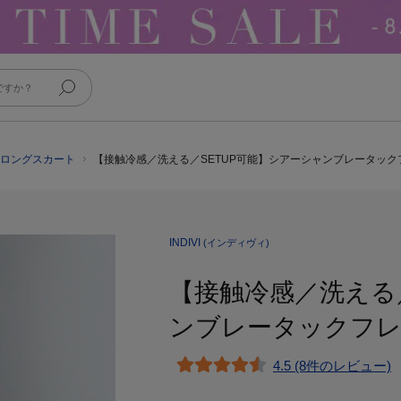
シ・ロングスカート
【接触冷感／洗える／SETUP可能】シアーシャンブレータック
INDIVI
(インディヴィ)
【接触冷感／洗える
ンブレータックフ
4.5 (8件のレビュー)