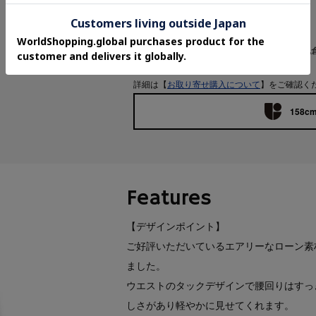
お問い合わせ商品番号：
127-75403
▼お取り寄せ購入について
ご注文後に商品のお手配をおこないますが、他
い場合がございます。
詳細は【
お取り寄せ購入について
】をご確認く
158cm
Features
【デザインポイント】
ご好評いただいているエアリーなローン素
ました。
ウエストのタックデザインで腰回りはすっ
しさがあり軽やかに見せてくれます。