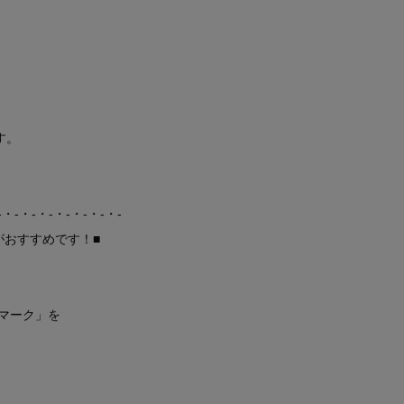
す。
-・-・-・-・-・-・-・-
がおすすめです！■
マーク」を