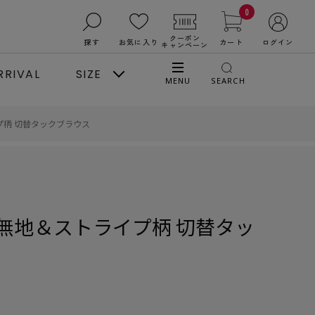
0
クーポン
探す
お気に入り
カート
ログイン
キャンペーン
RRIVAL
SIZE
MENU
SEARCH
柄 切替タックブラウス
無地＆ストライプ柄 切替タッ