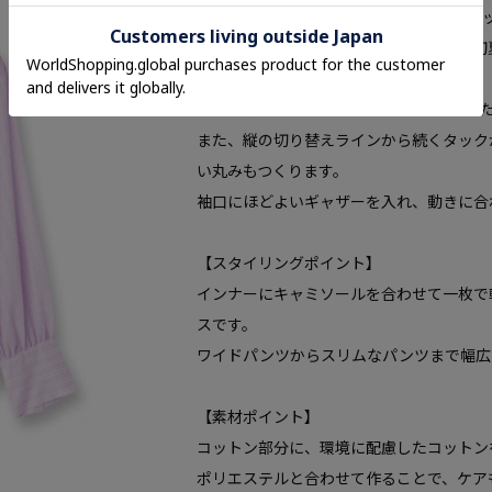
薄手で軽やかな素材を使用したタックVネ
肌離れが良く通気性に富んでいるため、初
す。
上品な透け感とVネックで、すっきりとし
また、縦の切り替えラインから続くタック
い丸みもつくります。
袖口にほどよいギャザーを入れ、動きに合
【スタイリングポイント】
インナーにキャミソールを合わせて一枚で
スです。
ワイドパンツからスリムなパンツまで幅広
【素材ポイント】
コットン部分に、環境に配慮したコットン
ポリエステルと合わせて作ることで、ケア