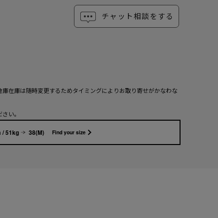
チャット相談をする
倉庫在庫は随時変更するためタイミングによりお取り寄せがかなわな
ださい。
 / 51kg
38(M)
Find your size