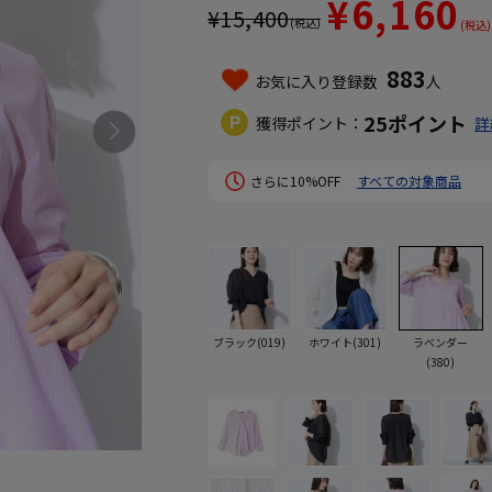
¥6,160
¥
15,400
(税込)
(税込)
883
お気に入り登録数
人
25
ポイント
獲得ポイント：
詳
さらに10%OFF
すべての対象商品
ブラック(019)
ホワイト(301)
ラベンダー
(380)