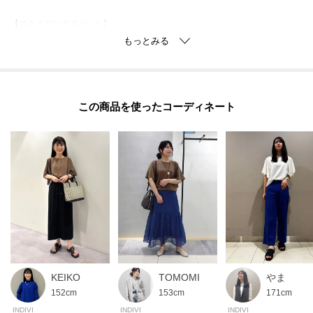
【スタイリングポイント】
裾のゴム仕様により、ボトムにインせずともバランス良く決まるのが嬉しい
ポイントです。
ボリュームのあるワイドパンツと合わせれば、メリハリの利いた大人のリラ
ックススタイルが完成します。
この商品を使った
また、ナロースカートやフレアスカートとも相性が良く、合わせるアイテム
次第でオフィスカジュアルからお出かけまで幅広く活躍します。
【素材ポイント】
梨の皮のような細かい凹凸感のある表情と、ふっくらとした優しい風合いが
特徴の素材を使用しています。
また、シワになりにくく、ストレッチ性があり快適な素材になっています。
【生地詳細】
透け感：ややあり
伸縮性：ややあり
TOMOMI
やま
KEIKO
生地の厚み：普通
153cm
171cm
152cm
裏地：なし
INDIVI
INDIVI
INDIVI