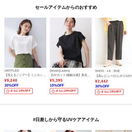
セールアイテムからのおすすめ
UNTITLED
Dessin(Ladies)
SHOO・LA・RUE
【洗える／シアー】ミニヨンレースプルオーバー
【UVカット/接触冷感】美光沢カットソー
¥
9,240
¥
5,395
¥
2,442
30
%OFF
10
%OFF
30
%OFF
さらに15%OFF
さらに20%OFF
さらに15%OFF
#日差しから守るUVケアアイテム