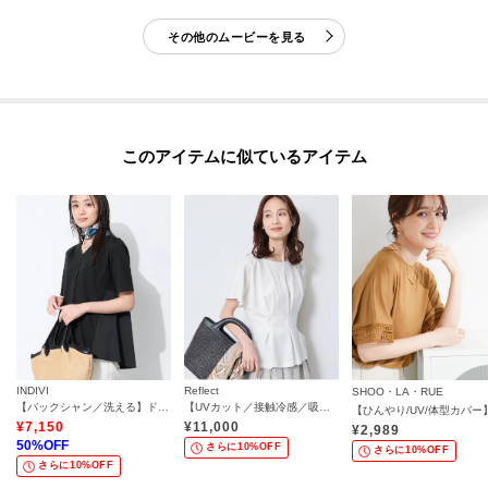
その他のムービーを見る
このアイテムに似ているアイテム
INDIVI
Reflect
SHOO・LA・RUE
【バックシャン／洗える】ドッキングデザイントップス
【UVカット／接触冷感／吸水速乾】タックデザインフレアトップス
¥
7,150
¥
11,000
¥
2,989
50
%OFF
さらに10%OFF
さらに10%OFF
さらに10%OFF