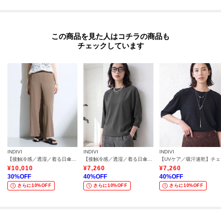
この商品を見た人はコチラの商品も
チェックしています
INDIVI
INDIVI
INDIVI
【接触冷感／透湿／着る日傘】イージーワイドパンツ
【接触冷感／透湿／着る日傘】ドルマントップス
【UV
¥
10,010
¥
7,260
¥
7,260
30
%OFF
40
%OFF
40
%OFF
さらに10%OFF
さらに10%OFF
さらに10%OFF