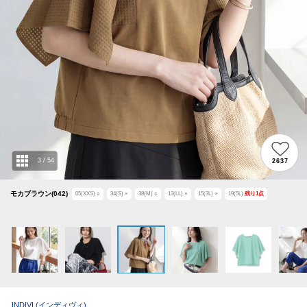
3
/
54
2637
モカブラウン(042)
05(XXS)
○
34(S)
×
38(M)
○
13(LL)
×
15(3L)
×
19(5L)
残り
1
点
INDIVI
(インディヴィ)