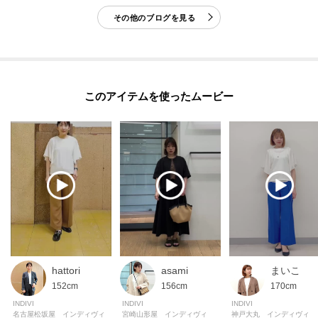
自分だけのお買い物リストがつくれる♪
-・-・-・-・-・-・-・-・-・-・-・-・-・-・-・-・-・-・-・-・-・-
その他のブログを見る
※掲載している一部着用・商品画像には、AI生成画像を使用しております。
実際の商品とは色味・質感・ディテール・シルエット等が異なる場合がござ
このアイテムを使ったムービー
います。画像はイメージとしてご確認いただき、あらかじめご了承の上ご購
入（ご予約）ください。
※照明の関係により、実際よりも色味が違って見える場合があります。ま
た、パソコン・スマートフォンなどの環境により、若干製品と画像のカラー
が異なる場合もございます。
モデル情報：身長170cm B74 W60 H86 着用サイズ：38（M）
hattori
asami
まいこ
152cm
156cm
170cm
INDIVI
INDIVI
INDIVI
名古屋松坂屋 インディヴィ
宮崎山形屋 インディヴィ
神戸大丸 インディヴィ