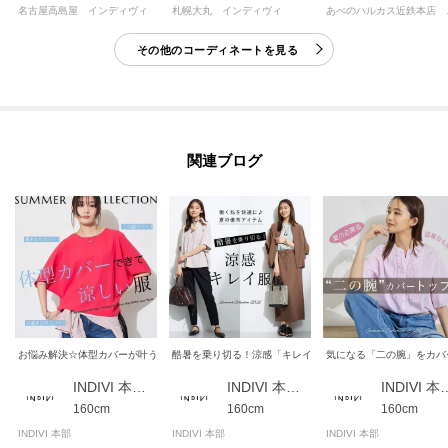
札幌大丸 インディヴィ
あべの
名古屋高島屋 インディヴィ
洗濯方法：洗濯機洗い可
その他のコーディネートを見る
-・-・-・-・-・-・-・-・-・-・-・-・-・-・-・-・-・-・-・-・-・-
■気になるアイテムは『お気に入り登録』がおすすめです！■
関連ブログ
[お気に入り登録とは？]
オンラインサイトの各アイテムにある「♡マーク」を
クリックして簡単に追加できます！
[おすすめPOINT]
お得な情報をGETできます！！
POINT.1
再入荷通知や、値下げ情報・在庫状況をメルマガにてお知らせ♪
お悩み解決☆体型カバーが叶う涼しい服！
酷暑を乗り切る！涼感「キレイ服」
気になる「二の腕」をカバ
INDIVI 本部スタッフ
INDIVI 本部スタッフ
INDIVI 
POINT.2
160cm
160cm
160cm
マイページでお気に入り一覧をチェックでき、
INDIVI 本部
INDIVI 本部
INDIVI 本部