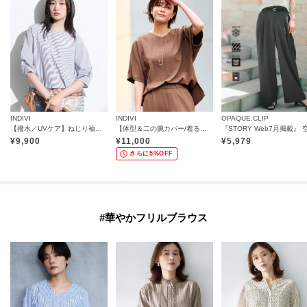
INDIVI
INDIVI
OPAQUE.CLIP
【撥水／UVケア】ねじり袖サッカートップス
【体型＆二の腕カバー/着る日傘】ドルマントップス
¥
9,900
¥
11,000
¥
5,979
さらに5%OFF
#華やかフリルブラウス