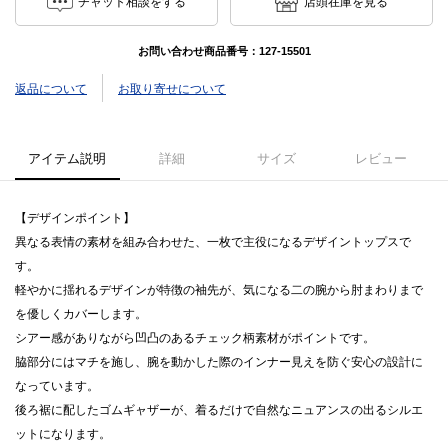
チャット相談をする
店頭在庫を見る
お問い合わせ商品番号：
127-15501
返品について
お取り寄せについて
アイテム説明
詳細
サイズ
レビュー
【デザインポイント】
異なる表情の素材を組み合わせた、一枚で主役になるデザイントップスで
す。
軽やかに揺れるデザインが特徴の袖先が、気になる二の腕から肘まわりまで
を優しくカバーします。
シアー感がありながら凹凸のあるチェック柄素材がポイントです。
脇部分にはマチを施し、腕を動かした際のインナー見えを防ぐ安心の設計に
なっています。
後ろ裾に配したゴムギャザーが、着るだけで自然なニュアンスの出るシルエ
ットになります。