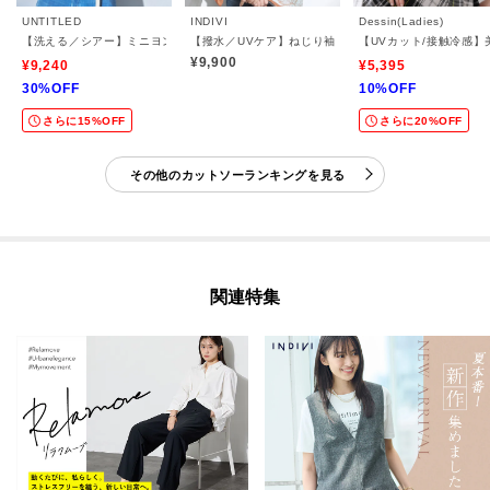
UNTITLED
INDIVI
Dessin(Ladies)
【洗える／シアー】ミニヨンレースプルオーバー
【撥水／UVケア】ねじり袖サッカートップス
【UVカット/接触冷感
¥9,900
¥9,240
¥5,395
30%OFF
10%OFF
さらに15%OFF
さらに20%OFF
その他のカットソーランキングを見る
関連特集