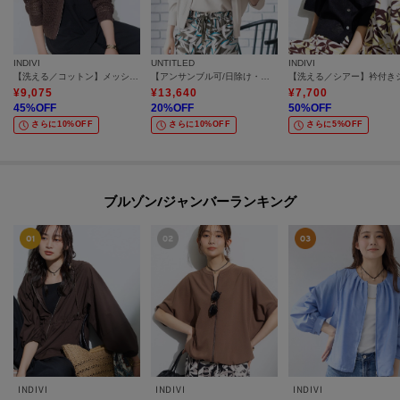
INDIVI
UNTITLED
INDIVI
【洗える／コットン】メッシュジップニットカーディガン
【アンサンブル可/日除け・冷房対策】シアーレーヨンZIPカーディガン
¥
9,075
¥
13,640
¥
7,700
45
%OFF
20
%OFF
50
%OFF
さらに10%OFF
さらに10%OFF
さらに5%OFF
ブルゾン/ジャンバーランキング
INDIVI
INDIVI
INDIVI