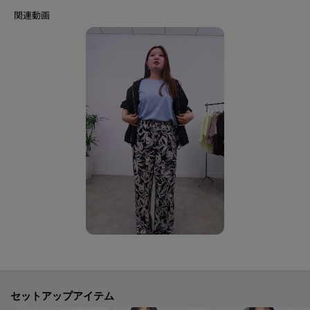
【素材ポイント】
適度なハリ感があり、薄手でもシルエットが綺麗に保てます。
軽くてシワになりにくく、肌に張り付かない爽やかな着心地。
これからの季節に嬉しい、撥水加工／UVカット機能付きです。
【仕様】
・ポケット数：横×2
・裏地なし
※この製品は、太陽光線中の紫外線（UV）を通しにくくします。この効果は
永久的ではありません。
-・-・-・-・-・-・-・-・-・-・-・-・-・-・-・-・-・-・-・-・-・-
■気になるアイテムは『お気に入り登録』がおすすめです！■
[お気に入り登録とは？]
オンラインサイトの各アイテムにある「♡マーク」を
セットアップアイテム
クリックして簡単に追加できます！