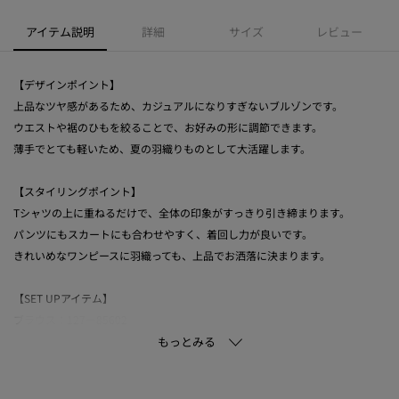
アイテム説明
詳細
サイズ
レビュー
【デザインポイント】
上品なツヤ感があるため、カジュアルになりすぎないブルゾンです。
ウエストや裾のひもを絞ることで、お好みの形に調節できます。
薄手でとても軽いため、夏の羽織りものとして大活躍します。
【スタイリングポイント】
Tシャツの上に重ねるだけで、全体の印象がすっきり引き締まります。
パンツにもスカートにも合わせやすく、着回し力が良いです。
きれいめなワンピースに羽織っても、上品でお洒落に決まります。
【SET UPアイテム】
ブラウス：127－85602
ワンピース：127－55602
ブルゾン：127－45600