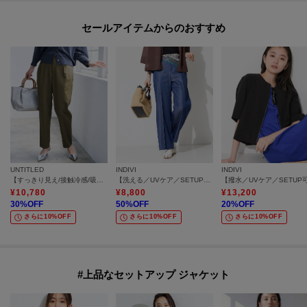
セールアイテムからのおすすめ
UNTITLED
INDIVI
INDIVI
【すっきり見え/接触冷感/吸水速乾】クリーンライン パンツ
【洗える／UVケア／SETUP可能】デニムライクワイドパンツ
¥
10,780
¥
8,800
¥
13,200
30
%OFF
50
%OFF
20
%OFF
さらに10%OFF
さらに10%OFF
さらに10%OFF
#上品なセットアップ ジャケット