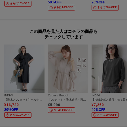
50
%OFF
20
%OFF
さらに10%OFF
さらに10%OFF
さらに20%OFF
この商品を見た人はコチラの商品も
チェックしています
INDIVI
Couture Brooch
INDIVI
【撥水／UVカット】ベルト付きワンピース
【UVカット・吸水速乾・撥水加工】フリル ラッシュガード
¥
16,720
¥
5,990
¥
7,260
20
%OFF
40
%OFF
さらに10%OFF
さらに10%OFF
さらに10%OFF