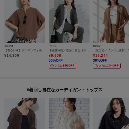
INDIVI
INDIVI
INDIVI
【着る日傘】ドルマンフォルムブルゾン
【接触冷感／透湿／着る日傘】ノーカラージャケット
¥
14,300
¥
9,900
¥
13,244
50
%OFF
30
%OFF
さらに15%OFF
さらに10%OFF
#着回し自在なカーディガン・トップス