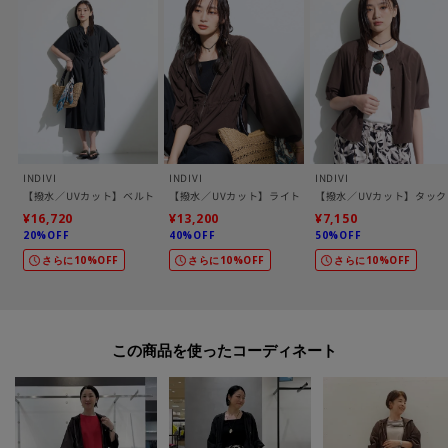
[おすすめPOINT]
お得な情報をGETできます！！
POINT.1
再入荷通知や、値下げ情報・在庫状況をメルマガにてお知らせ♪
INDIVI
INDIVI
INDIVI
POINT.2
【撥水／UVカット】ベルト付きワンピース
【撥水／UVカット】ライトフーディーブルゾン
【撥水／UVカット】タッ
マイページでお気に入り一覧をチェックでき、
¥16,720
¥13,200
¥7,150
自分だけのお買い物リストがつくれる♪
20%OFF
40%OFF
50%OFF
-・-・-・-・-・-・-・-・-・-・-・-・-・-・-・-・-・-・-・-・-・-
さらに10%OFF
さらに10%OFF
さらに10%OFF
この商品を使った
※照明の関係により、実際よりも色味が違って見える場合があります。また、
パソコン・スマートフォンなどの環境により、若干製品と画像のカラーが異
なる場合もございます。
【生地詳細】