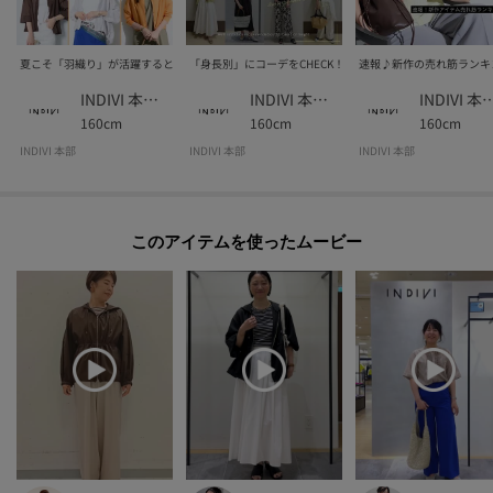
夏こそ「羽織り」が活躍するとき！おすすめ羽織りを紹介♪
「身長別」にコーデをCHECK！大人オシャレ機能服
速報♪新作の売れ筋ランキン
INDIVI 本部スタッフ
INDIVI 本部スタッフ
INDIVI 本部
160cm
160cm
160cm
INDIVI 本部
INDIVI 本部
INDIVI 本部
このアイテムを使ったムービー