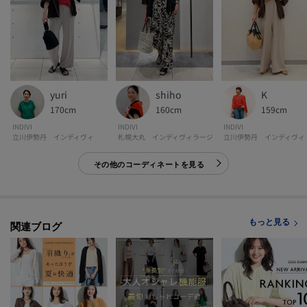
透け感：ややあり
伸縮性：ややあり
生地の厚み：普通
裏地：なし
洗濯方法：洗濯機洗い可
shiho
yuri
K
160cm
170cm
159cm
INDIVI
INDIVI
INDIVI
札幌大丸 インディヴィラージ
立川伊勢丹 インディヴィ
立川伊勢丹 インディヴィ
モデル情報：身長170cm B74 W60 H86 着用サイズ：38（M）
その他のコーディネートを見る
もっと見る
関連ブログ