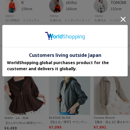
K
shiho
TOMOMI
159cm
160cm
153cm
INDIVI
INDIVI
INDIVI
立川伊勢丹 インディヴィ
札幌大丸 インディヴィラージ
札幌大丸 インディヴィ
その他のムービーを見る
このアイテムに似ているアイテム
BLESSE BLIGE
Couture Brooch
SHOO・LA・RUE
【洗える／薄手】マウンテンパーカー
【撥水・洗える】愛されマ
【ひんやり/S-LL/体型カバー】日焼け対策にも女性らしさを UVカットペプラムパーカ
¥
7,095
¥
7,991
¥
4,489