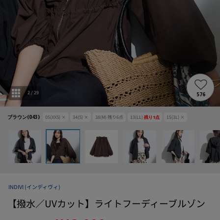
2
/
29
576
ブラウン(043)
05(XXS)
×
34(S)
×
38(M)
残り
6
点
13(LL)
残り
1
点
15(3L)
×
INDIVI
(インディヴィ)
【撥水／UVカット】ライトフーディーブルゾン