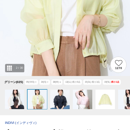
2
/
30
1270
グリーン(025)
05(XXS)
×
34(S)
×
38(M)
○
13(LL)
残り
6
点
15(3L)
残り
3
点
19(5L)
残り
1
点
INDIVI
(インディヴィ)