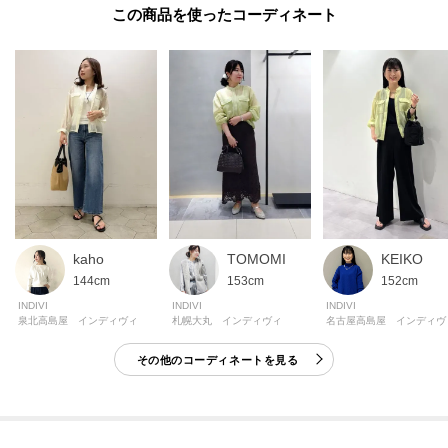
が異なる場合もございます。
この商品を使った
モデル情報：身長167cm B79 W59 H87 着用サイズ：38（M）
kaho
TOMOMI
KEIKO
144cm
153cm
152cm
INDIVI
INDIVI
INDIVI
泉北高島屋 インディヴィ
札幌大丸 インディヴィ
名古屋高島屋 インディヴ
その他のコーディネートを見る