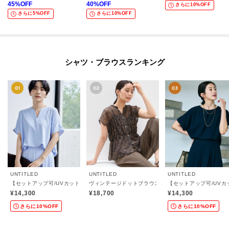
45
%OFF
40
%OFF
さらに10%OFF
さらに5%OFF
さらに10%OFF
シャツ・ブラウスランキング
UNTITLED
UNTITLED
UNTITLED
【セットアップ可/UVカット/接触冷感/UVカット】リラクシーキーVネックブラウス
ヴィンテージドットブラウス
【セットアップ可/UVカ
¥14,300
¥18,700
¥14,300
さらに10%OFF
さらに10%OFF