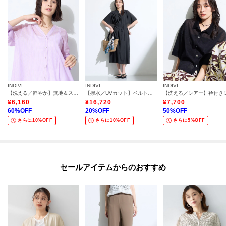
INDIVI
INDIVI
INDIVI
【洗える／軽やか】無地＆ストライプ柄 切替タックブラウス
【撥水／UVカット】ベルト付きワンピース
¥
6,160
¥
16,720
¥
7,700
60
%OFF
20
%OFF
50
%OFF
さらに10%OFF
さらに10%OFF
さらに5%OFF
セールアイテムからのおすすめ