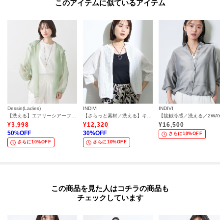
このアイテムに似ているアイテム
Dessin(Ladies)
INDIVI
INDIVI
【洗える】エアリーシアーフードシャツ
【さらっと素材／洗える】キカレースブラウス
¥
3,998
¥
12,320
¥
16,500
50
%OFF
30
%OFF
さらに10%OFF
さらに10%OFF
さらに10%OFF
この商品を見た人はコチラの商品も
チェックしています