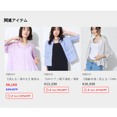
クリックして簡単に追加できます！
【おすすめPOINT】
関連アイテム
お得な情報をGETできます！！
POINT.1
再入荷通知や、値下げ情報・在庫状況をメルマガにてお知らせ♪
POINT.2
マイページでお気に入り一覧をチェックでき、
自分だけのお買い物リストがつくれる♪
-・-・-・-・-・-・-・-・-・-・-・-・-・-・-・-・-・-・-・-・-・-
INDIVI
INDIVI
INDIVI
【洗える／軽やか】無地＆ストライプ柄 切替タックブラウス
【UVケア／吸汗速乾／着映え】ティアードストライプシ
【接触冷感／洗える／2WA
¥13,200
¥16,500
¥6,160
60%OFF
さらに5%OFF
さらに10%OFF
さらに10%OFF
※照明の関係により、実際よりも色味が違って見える場合があります。ま
た、パソコン・スマートフォンなどの環境により、若干製品と画像のカラー