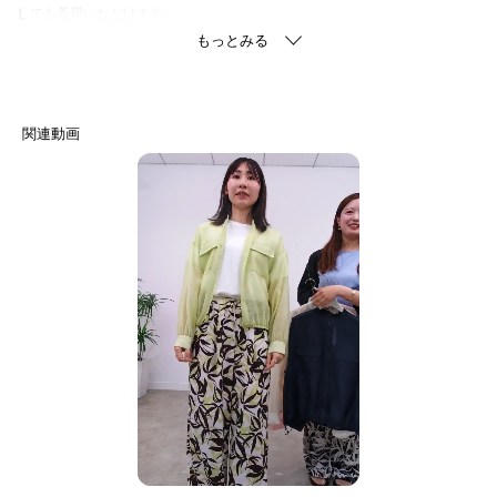
しても着用いただけます。
スタイリングに合わせてウエストのドロストでボリューム感を調節すること
で、幅広く着こなしをお楽しみいただけます。
ワイドパンツやナロースカートなどにも取り入れやすい一枚です。
【素材ポイント】
上品なシアー感と軽さを併せ持ったオーガンジー素材になります。
程よいハリ感で袖口のフワッとした立体感が表現できるため、今年人気の素
材です。
【仕様】
・ポケット数：胸元×2
-・-・-・-・-・-・-・-・-・-・-・-・-・-・-・-・-・-・-・-・-・-
■気になるアイテムは『お気に入り登録』がおすすめです！■
【お気に入り登録とは？】
オンラインサイトの各アイテムにある「ハートマーク」を