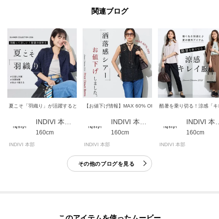
関連ブログ
夏こそ「羽織り」が活躍するとき！おすすめ羽織りを紹介♪
【お値下げ情報】MAX 60% OFF！洒落感シアーがお買い得
酷暑を乗り切る！涼感「キ
INDIVI 本部スタッフ
INDIVI 本部スタッフ
INDIVI 
160cm
160cm
160cm
INDIVI 本部
INDIVI 本部
INDIVI 本部
その他のブログを見る
このアイテムを使ったムービー