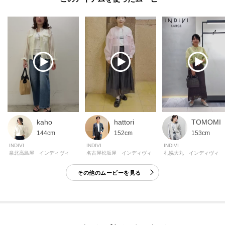
kaho
hattori
TOMOMI
144cm
152cm
153cm
INDIVI
INDIVI
INDIVI
泉北高島屋 インディヴィ
名古屋松坂屋 インディヴィ
札幌大丸 インディヴィ
その他のムービーを見る