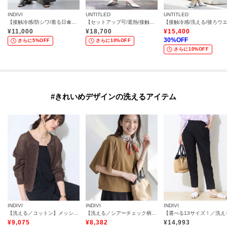
INDIVI
UNTITLED
UNTITLED
【接触冷感/防シワ/着る日傘】イージーワイドパンツ
【セットアップ可/遮熱/接触冷感/UVカット】リラクシーガウチョパンツ
¥
11,000
¥
18,700
¥
15,400
30
%OFF
さらに5%OFF
さらに10%OFF
さらに10%OFF
#きれいめデザインの洗えるアイテム
INDIVI
INDIVI
INDIVI
【洗える／コットン】メッシュジップニットカーディガン
【洗える／シアーチェック柄】異素材コンビスリーブトップス
¥
9,075
¥
8,382
¥
14,993