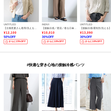
UNTITLED
INDIVI
UNTITLED
【古畑星夏さん着用/洗える】シアーブルゾン
【接触冷感／透湿／着る日傘】イージーワイドパンツ
¥
12,100
¥
10,010
¥
13,090
50
%OFF
30
%OFF
30
%OFF
さらに15%OFF
さらに10%OFF
さらに10%OFF
#快適な穿き心地の接触冷感パンツ