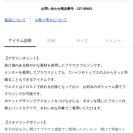
お問い合わせ商品番号：
127-85601
返品について
お取り寄せについて
アイテム説明
詳細
サイズ
レビュー
【デザインポイント】
抜け感のある軽やかな素材を使用したブラウスブルゾンです。
インナーを着用してブラウスとしても、Tシャツやトップスの上からさっと羽
織ることもできるアイテムです。
ウエストはドロストで絞れる仕様となっており、お好みのボリューム感でブ
ラウジングが可能です。
ポケットデザインでアクセントをつけながらも、ボタンを隠したフロント仕
様とバンドカラーで、きれいめな印象でご着用いただけます。
【スタイリングポイント】
首元付近を少し開けてブラウス感覚でご着用いただいたり、開けて羽織りと