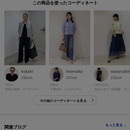
この商品を使った
-・-・-・-・-・-・-・-・-・-・-・-・-・-・-・-・-・-・-・-・-・-
※照明の関係により、実際よりも色味が違って見える場合があります。また、
パソコン・スマートフォンなどの環境により、若干製品と画像のカラーが異
なる場合もございます。
kotaki
momoko
watanabe
158cm
157cm
153cm
モデル情報：身長170cm B74 W60 H86 着用サイズ：38（M）
INDIVI
INDIVI
UNTITLED
町田小田急 インディヴィ
下関大丸 インディヴィ
松山い
その他のコーディネートを見る
もっと見る
関連ブログ