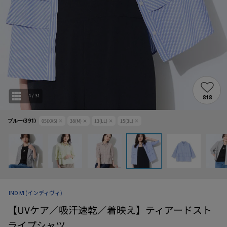
4
/
31
818
ブルー(391)
05(XXS)
×
38(M)
×
13(LL)
×
15(3L)
×
INDIVI
(インディヴィ)
【UVケア／吸汗速乾／着映え】ティアードスト
ライプシャツ