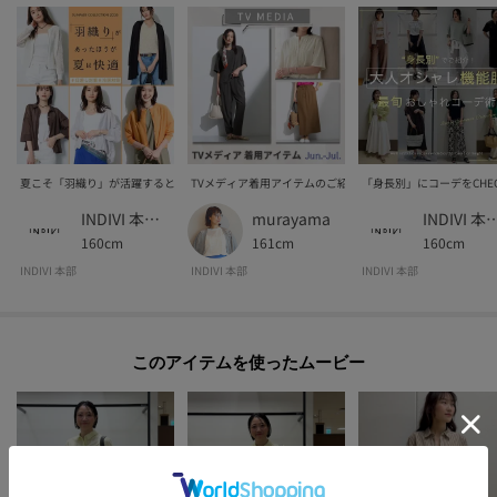
夏こそ「羽織り」が活躍するとき！おすすめ羽織りを紹介♪
TVメディア着用アイテムのご紹介 Jun.-Jul.
「身長別」にコーデをCHE
INDIVI 本部スタッフ
murayama
INDIVI 本部
160cm
161cm
160cm
INDIVI 本部
INDIVI 本部
INDIVI 本部
このアイテムを使ったムービー