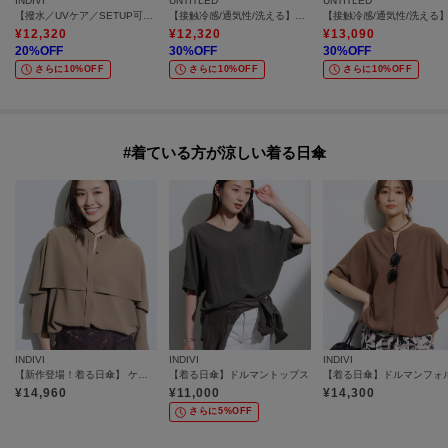
INDIVI
UNTITLED
UNTITLED
【撥水／UVケア／SETUP可能】軽量タックスキッパーブラウス
【接触冷感/通気性/洗える】スタンドカラーフリルブラウス
¥
12,320
¥
12,320
¥
13,090
20
%OFF
30
%OFF
30
%OFF
さらに10%OFF
さらに10%OFF
さらに10%OFF
#着ている方が涼しい着る日傘
INDIVI
INDIVI
INDIVI
【新作登場！着る日傘】 ケープ風ブラウス
【着る日傘】ドルマントップス
¥
14,960
¥
11,000
¥
14,300
さらに5%OFF