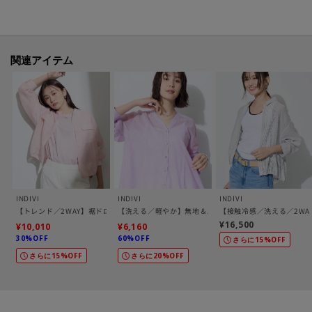
洗濯方法：洗濯機洗い可
-・-・-・-・-・-・-・-・-・-・-・-・-・-・-・-・-・-・-・-・-・-
関連アイテム
■気になるアイテムは『お気に入り登録』がおすすめです！■
[お気に入り登録とは？]
オンラインサイトの各アイテムにある「♡マーク」を
クリックして簡単に追加できます！
[おすすめPOINT]
お得な情報をGETできます！！
INDIVI
INDIVI
INDIVI
【トレンド／2WAY】裾ドロスト付きシアーブラウスブルゾン
【洗える／軽やか】無地＆ストライプ柄 切替タックブラ
【接触冷感／洗える／2WA
POINT.1
¥16,500
¥10,010
¥6,160
再入荷通知や、値下げ情報・在庫状況をメルマガにてお知らせ♪
30%OFF
60%OFF
さらに15%OFF
さらに15%OFF
さらに20%OFF
POINT.2
マイページでお気に入り一覧をチェックでき、
自分だけのお買い物リストがつくれる♪