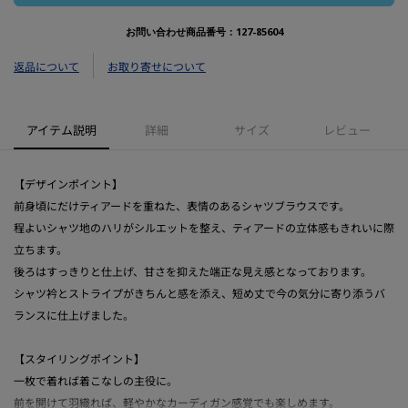
お問い合わせ商品番号：
127-85604
返品について
お取り寄せについて
アイテム説明
詳細
サイズ
レビュー
【デザインポイント】
前身頃にだけティアードを重ねた、表情のあるシャツブラウスです。
程よいシャツ地のハリがシルエットを整え、ティアードの立体感もきれいに際
立ちます。
後ろはすっきりと仕上げ、甘さを抑えた端正な見え感となっております。
シャツ衿とストライプがきちんと感を添え、短め丈で今の気分に寄り添うバ
ランスに仕上げました。
【スタイリングポイント】
一枚で着れば着こなしの主役に。
前を開けて羽織れば、軽やかなカーディガン感覚でも楽しめます。