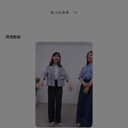
きれいめパンツにはもちろん、落ち感のあるスカートとも相性が良いです。
袖を少したくし上げると、より軽快な印象で着用いただけます。
【素材ポイント】
シルキーな光沢と適度なハリコシを持ったしなやかなコンパクト風合いに、
シワになりずらく、吸汗速乾性、UVケア性も兼ね備えたブロード素材になり
ます。
※この製品は、吸汗速乾効果のある素材を使用しています。この効果は永久
的ではありません。
※この製品は、太陽光線中の紫外線（UV）を通しにくくします。この効果は
永久的ではありません。
【生地詳細】
透け感：ややあり
伸縮性：ややあり
生地の厚み：普通
裏地：なし