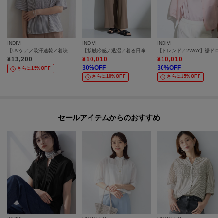
INDIVI
INDIVI
INDIVI
【UVケア／吸汗速乾／着映え】フリルピンタックブラウス
【接触冷感／透湿／着る日傘】イージーワイドパンツ
¥
13,200
¥
10,010
¥
10,010
30
%OFF
30
%OFF
さらに15%OFF
さらに10%OFF
さらに15%OFF
セールアイテムからのおすすめ