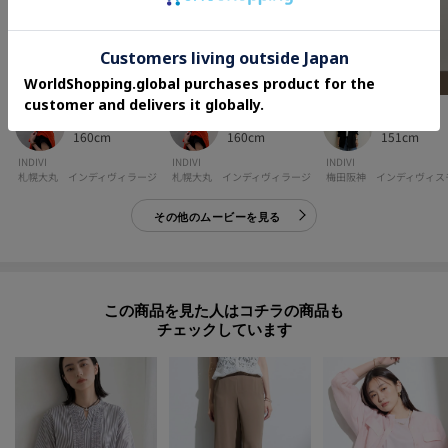
shiho
shiho
mami
160cm
160cm
151cm
INDIVI
INDIVI
INDIVI
札幌大丸 インディヴィラージ
札幌大丸 インディヴィラージ
その他のムービーを見る
この商品を見た人はコチラの商品も
チェックしています