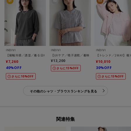
INDIVI
INDIVI
INDIVI
【接触冷感／透湿／着る日傘】ドルマントップス
【UVケア／吸汗速乾／着映え】フリルピンタックブラウ
【トレンド／2WAY】
¥13,200
¥7,260
¥10,010
40%OFF
30%OFF
さらに15%OFF
さらに10%OFF
さらに15%OFF
その他のシャツ・ブラウスランキングを見る
関連特集