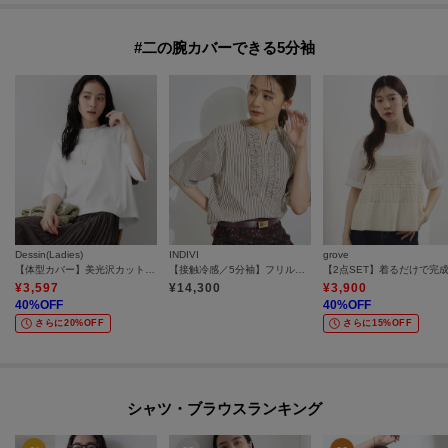
#二の腕カバーできる5分袖
Dessin(Ladies)
INDIVI
grove
【体型カバー】美光沢カットソーボクシーシルエット
【接触冷感／5分袖】フリルタックブラウス
¥
3,597
¥
14,300
¥
3,900
40
%OFF
40
%OFF
さらに20%OFF
さらに15%OFF
シャツ・ブラウスランキング