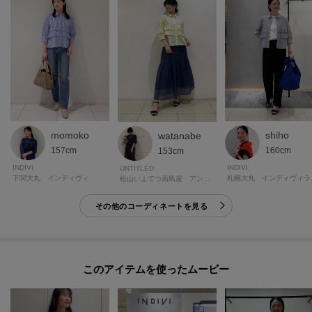
※照明の関係により、実際よりも色味が違って見える場合があります。ま
た、パソコン・スマートフォンなどの環境により、若干製品と画像のカラー
が異なる場合もございます。
momoko
shiho
watanabe
157cm
160cm
153cm
INDIVI
INDIVI
UNTITLED
モデル情報：身長170cm B74 W60 H86 着用サイズ：38（M）
下関大丸 インディヴィ
札幌
松山いよてつ高島屋 アンタイトル
その他のコーディネートを見る
このアイテムを使ったムービー