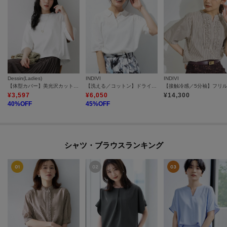
Dessin(Ladies)
INDIVI
INDIVI
【体型カバー】美光沢カットソーボクシーシルエット
【洗える／コットン】ドライタッチさらりポロ襟ニットT
¥
3,597
¥
6,050
¥
14,300
40
%OFF
45
%OFF
シャツ・ブラウスランキング