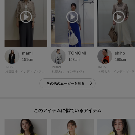
mami
TOMOMI
shiho
151cm
153cm
160cm
INDIVI
INDIVI
INDIVI
梅田阪神 インディヴィスモール
札幌大丸 インディヴィ
札幌
その他のムービーを見る
このアイテムに似ているアイテム