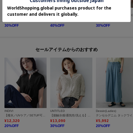
INDIVI
INDIVI
INDIVI
【接触冷感／透湿／着る日傘】イージーワイドパンツ
【接触冷感／透湿／着る日傘】ドルマントップス
¥
10,010
¥
7,260
¥
10,010
30
%OFF
40
%OFF
30
%OFF
セールアイテムからのおすすめ
INDIVI
UNTITLED
Dessin(Ladies)
【撥水／UVケア／SETUP可能】軽量タックスキッパーブラウス
【接触冷感/通気性/洗える】フロントフリルブラウス
テンセ
¥
12,320
¥
13,090
¥
5,992
20
%OFF
30
%OFF
20
%OFF