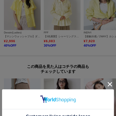
Dessin(Ladies)
FFF
INDIVI
【マシンウォッシャブル】ダブルフリルブラウス
【3色展開】シャーリングストライプシャツ
¥
2,996
¥
6,083
¥
7,920
40
%OFF
30
%OFF
40
%OFF
この商品を見た人はコチラの商品も
チェックしています