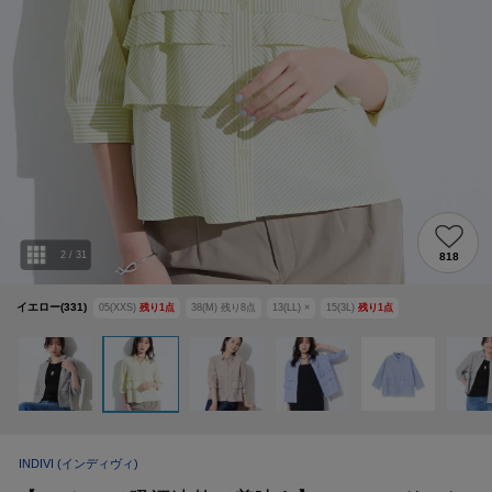
2
/
31
818
イエロー(331)
05(XXS)
残り
1
点
38(M)
残り
8
点
13(LL)
×
15(3L)
残り
1
点
INDIVI
(インディヴィ)