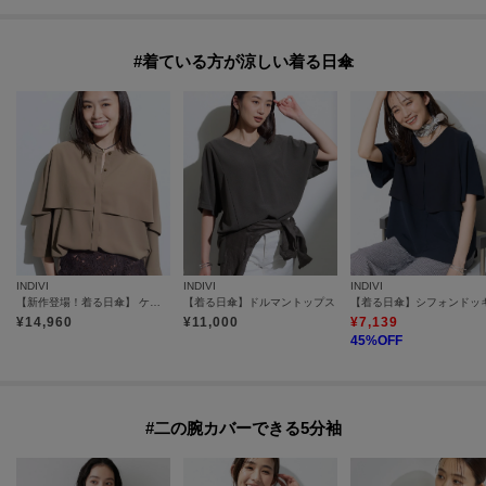
#着ている方が涼しい着る日傘
INDIVI
INDIVI
INDIVI
【新作登場！着る日傘】 ケープ風ブラウス
【着る日傘】ドルマントップス
¥
14,960
¥
11,000
¥
7,139
45
%OFF
#二の腕カバーできる5分袖