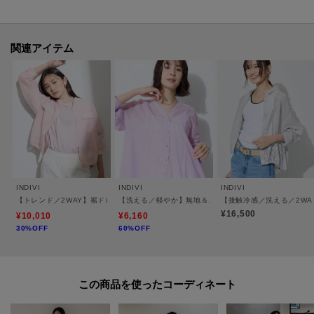
-・-・-・-・-・-・-・-・-・-・-・-・-・-・-・-・-・-・-・-・-・-
関連アイテム
■気になるアイテムは『お気に入り登録』がおすすめです！■
[お気に入り登録とは？]
オンラインサイトの各アイテムにある「♡マーク」を
クリックして簡単に追加できます！
[おすすめPOINT]
お得な情報をGETできます！！
INDIVI
INDIVI
INDIVI
【トレンド／2WAY】裾ドロスト付きシアーブラウスブルゾン
【洗える／軽やか】無地＆ストライプ柄 切替タックブラ
【接触冷感／洗える／2WA
POINT.1
¥16,500
¥10,010
¥6,160
再入荷通知や、値下げ情報・在庫状況をメルマガにてお知らせ♪
30%OFF
60%OFF
POINT.2
マイページでお気に入り一覧をチェックでき、
この商品を使った
自分だけのお買い物リストがつくれる♪
-・-・-・-・-・-・-・-・-・-・-・-・-・-・-・-・-・-・-・-・-・-