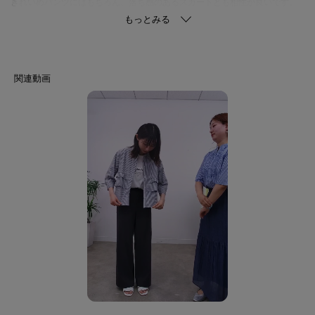
きれいめパンツにはもちろん、落ち感のあるスカートとも相性が良いです。
袖を少したくし上げると、より軽快な印象で着用いただけます。
【素材ポイント】
シルキーな光沢と適度なハリコシを持ったしなやかなコンパクト風合いに、
シワになりずらく、吸汗速乾性、UVケア性も兼ね備えたブロード素材になり
ます。
※この製品は、吸汗速乾効果のある素材を使用しています。この効果は永久
的ではありません。
※この製品は、太陽光線中の紫外線（UV）を通しにくくします。この効果は
永久的ではありません。
【生地詳細】
透け感：ややあり
伸縮性：ややあり
生地の厚み：普通
裏地：なし
洗濯方法：洗濯機洗い可