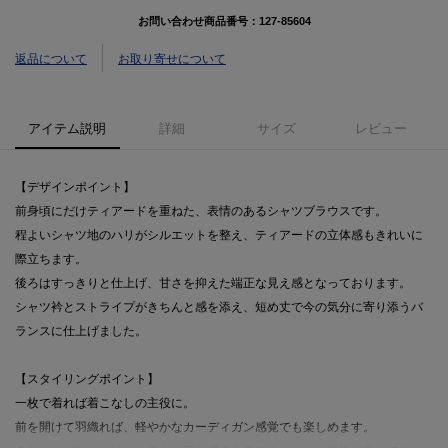
お問い合わせ商品番号：
127-85604
返品について
お取り寄せについて
アイテム説明
詳細
サイズ
レビュー
【デザインポイント】
前身頃にだけティアードを重ねた、表情のあるシャツブラウスです。
程よいシャツ地のハリがシルエットを整え、ティアードの立体感もきれいに
際立ちます。
後ろはすっきりと仕上げ、甘さを抑えた端正な見え感となっております。
シャツ衿とストライプがきちんと感を添え、短め丈で今の気分に寄り添うバ
ランスに仕上げました。
【スタイリングポイント】
一枚で着れば着こなしの主役に。
前を開けて羽織れば、軽やかなカーディガン感覚でも楽しめます。