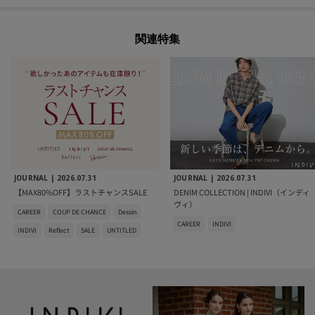
関連特集
JOURNAL |
2026.07.31
JOURNAL |
2026.07.31
【MAX80%OFF】ラストチャンスSALE
DENIM COLLECTION | INDIVI（インディ
ヴィ）
CAREER
COUP DE CHANCE
Dessin
CAREER
INDIVI
INDIVI
Reflect
SALE
UNTITLED