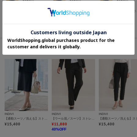
INDIVI
INDIVI
INDIVI
名古屋松坂屋 インディヴィ
名古屋松坂屋 インディヴィ
名古屋松坂屋 インディヴ
その他のムービーを見る
このアイテムに似ているアイテム
INDIVI
INDIVI
INDIVI
【通勤スーツ／洗える】ストレッチストレートスカート
【ウール混／スーツ】ストレートパンツ
¥
15,400
¥
11,880
¥
15,400
40
%OFF