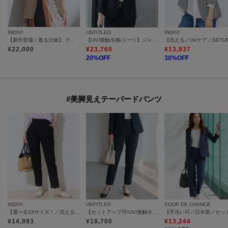
INDIVI
UNTITLED
INDIVI
【新作登場！着る日傘】 テーラードジャケット
【UV/接触冷感/スーツ】ジャージテーラードジャケット
¥
22,000
¥
23,760
¥
13,937
20
%OFF
30
%OFF
#美脚見えテーパードパンツ
INDIVI
UNTITLED
COUP DE CHANCE
【選べる13サイズ！／洗える】ウエストゴムタックテーパード褒められパンツ
【セットアップ可/UV/接触冷感】エアリータックテーパードパンツ
¥
14,993
¥
18,700
¥
13,244