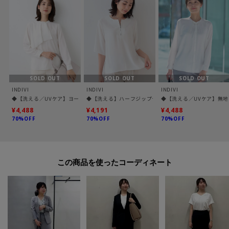
-・-・-・-・-・-・-・-・-・-・-・-・-・-・-・-・-・-・-・-・-・-
■気になるアイテムは『お気に入り登録』がおすすめです！■
[お気に入り登録とは？]
SOLD OUT
SOLD OUT
SOLD OUT
オンラインサイトの各アイテムにある「♡マーク」を
INDIVI
INDIVI
INDIVI
クリックして簡単に追加できます！
◆【洗える／UVケア】ヨークフリルブラウス
◆【洗える】ハーフジップデザインブラウス
◆【洗える／UVケア】無
¥4,488
¥4,191
¥4,488
70%OFF
70%OFF
70%OFF
[おすすめPOINT]
お得な情報をGETできます！！
POINT.1
この商品を使った
再入荷通知や、値下げ情報・在庫状況をメルマガにてお知らせ♪
POINT.2
マイページでお気に入り一覧をチェックでき、
自分だけのお買い物リストがつくれる♪