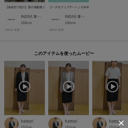
【身長別で紹介】夏の通勤服リアルコーデ集
コーデをアップデート♪大本命！パンツ＆スカート
INDIVI 本部スタッフ
INDIVI 本部スタッフ
160cm
160cm
INDIVI 本部
INDIVI 本部
このアイテムを使ったムービー
hattori
hattori
hattori
152cm
152cm
152cm