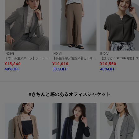
INDIVI
INDIVI
INDIVI
【ウール混／スーツ】テーラードカラージャケット
【接触冷感／透湿／着る日傘】イージーワイドパンツ
【洗
¥
15,840
¥
10,010
¥
10,560
40
%OFF
30
%OFF
40
%OFF
#きちんと感のあるオフィスジャケット