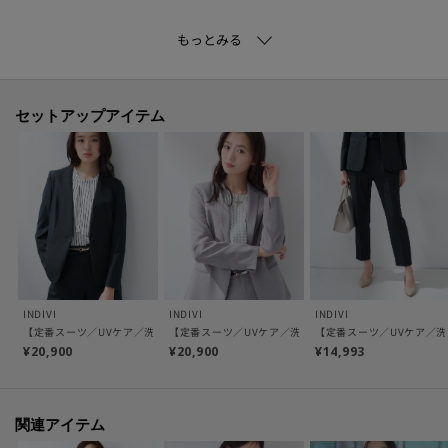
【素材ポイント】
この素材は、すっきりとしたキレイめな表情と、清涼感のあるドライタッチ
が特徴の梳毛調合繊になります。
適度なストレッチ性を持ったラフ着心地に、シワになりにくいイージーケア
セットアップアイテム
性／UVケア性も兼ね備えた素材になっております｡
※この製品は、太陽光線中の紫外線（UV）を通しにくくします。この効果は
永久的ではありません。
※裏地あり
【検索キーワード】
スーツ
INDIVI
INDIVI
INDIVI
【生地詳細】
【定番スーツ／UVケア／洗える】ウール調ノーカラージャケット
【定番スーツ／UVケア／洗える】ウール調テーラードジ
【定番スーツ／UVケア／
透け感：なし
¥20,900
¥20,900
¥14,993
伸縮性：なし
生地の厚み：普通
裏地：あり
関連アイテム
洗濯方法：洗濯機洗い可