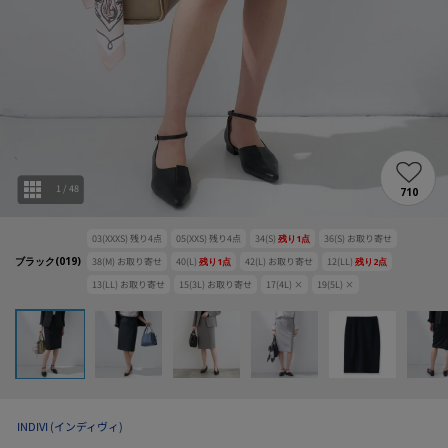
1
/
48
710
03(XXXS)
残り
4
点
05(XXS)
残り
4
点
34(S)
残り
1
点
36(S)
お取り寄せ
ブラック(019)
38(M)
お取り寄せ
40(L)
残り
1
点
42(L)
お取り寄せ
12(LL)
残り
2
点
13(LL)
お取り寄せ
15(3L)
お取り寄せ
17(4L)
×
19(5L)
×
INDIVI
(インディヴィ)