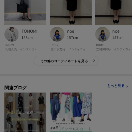
-・-・-・-・-・-・-・-・-・-・-・-・-・-・-・-・-・-・-・-・-・-
※照明の関係により、実際よりも色味が違って見える場合があります。また、
TOMOMI
noe
noe
パソコン・スマートフォンなどの環境により、若干製品と画像のカラーが異
153cm
157cm
157cm
なる場合もございます。
INDIVI
INDIVI
INDIVI
札幌大丸 インディヴィ
立川伊勢丹 インディヴィ
立川伊勢丹 インディヴィ
モデル情報：身長167cm B78 W61 H87 着用サイズ：38（M）
その他のコーディネートを見る
もっと見る
関連ブログ