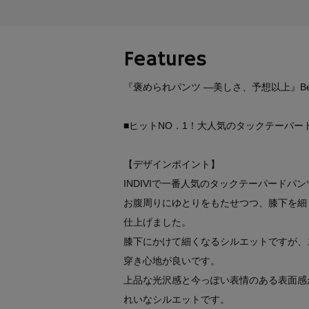
Features
『褒められパンツ ―美しさ、予想以上』Beauty p
■ヒットNO．1！大人気のタックテーパー
【デザインポイント】
INDIVIで一番人気のタックテーパードパ
お腹周りにゆとりをもたせつつ、膝下を細
仕上げました。
膝下にかけて細くなるシルエットですが、
穿き心地が良いです。
上品な光沢感と今っぽい表情のある表面感
れいなシルエットです。