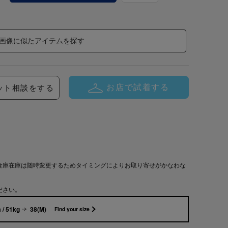
画像に似たアイテムを探す
お店で試着する
ット相談をする
倉庫在庫は随時変更するためタイミングによりお取り寄せがかなわな
ださい。
 / 51kg
38(M)
Find your size