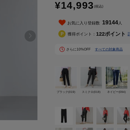
¥14,993
(税込)
19144
お気に入り登録数
人
122
ポイント
獲得ポイント：
さらに10%OFF
すべての対象商品
ブラック(019)
スミクロ(018)
ネイビー(094)