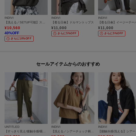
INDIVI
INDIVI
INDIVI
【洗える／SETUP可能】スキッパーブラウス
【着る日傘】ドルマントップス
¥
10,560
¥
11,000
¥
11,000
40
%OFF
さらに5%OFF
さらに5%OFF
さらに10%OFF
セールアイテムからのおすすめ
UNTITLED
INDIVI
INDIVI
【すっきり見え/接触冷感/吸水速乾】クリーンライン パンツ
【洗える／シアーチェック柄】異素材コンビスリーブトップス
【接触冷感