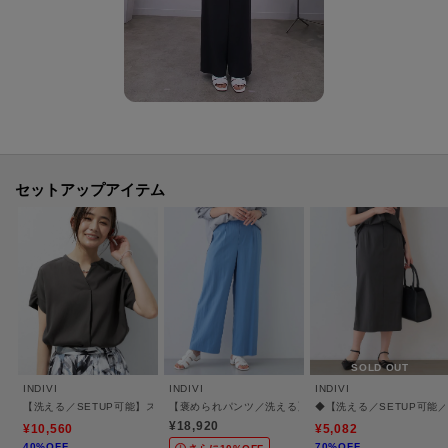
・ポケット数：横×2 後ろ×2
・裏地：オフホワイト（003） ライトグレー（011） ライトイエロー（030）
グレージュ（050）のみ
・裏地（ひざ丈）：ベージュ（052）のみ
【生地詳細】
透け感：ややあり
伸縮性：ややあり
セットアップアイテム
生地の厚み：普通
洗濯方法：洗濯機洗い可
【カラーについて】
・ネイビー（093）とネイビー（094）の違いについて
2024年より、ネイビーのカラー品番表記が（094）に変更となりました。カ
ラー自体の違いはございません。
SOLD OUT
INDIVI
INDIVI
INDIVI
【洗える／SETUP可能】スキッパーブラウス
【褒められパンツ／洗える】ウエストゴムワイドタックパ
◆【洗える／SETUP可能
-・-・-・-・-・-・-・-・-・-・-・-・-・-・-・-・-・-・-・-・-・-
¥18,920
¥10,560
¥5,082
■気になるアイテムは『お気に入り登録』がおすすめです！■
40%OFF
70%OFF