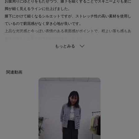
お腹周りにゆとりをもたせつつ、膝下を細くすることでスキニーよりも更に
脚が細く見えるラインに仕上げました。
膝下にかけて細くなるシルエットですが、ストレッチ性の高い素材を使用し
ているので窮屈感がなく穿き心地が良いです。
上品な光沢感と今っぽい表情のある表面感がポイントで、程よい落ち感もあ
るのでストンと落ちるきれいなシルエットです。
【スタイリングポイント】
大人気のパンツとセットアップスタイルがもっと楽しめるように、同素材の
ブラウス（127-82301）もご用意いたしました。
忙しい朝でも簡単にこなれた通勤スタイルが決まるシリーズです。
【素材ポイント】
強撚糸を使用しキュプラ本来の光沢感を抑え、深みのある発色と微光沢性を
持たせた素材です。
ナイロン糸を加えた事でシボ感とさらりとした風合いがあります。
着心地にこだわり、ストレッチ性があります。
【仕様】