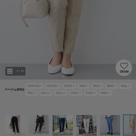
6
/
63
19144
03(XXXS)
×
05(XXS)
×
07(XS)
×
34(S)
×
36(S)
×
38(M)
×
40(L)
×
ベージュ(052)
42(L)
×
12(LL)
×
13(LL)
×
15(3L)
×
17(4L)
×
19(5L)
×