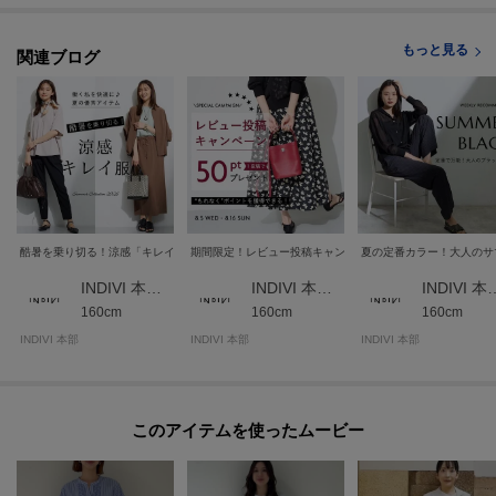
もっと見る
関連ブログ
酷暑を乗り切る！涼感「キレイ服」
期間限定！レビュー投稿キャンペーン★
夏の定番カラー！大人のサ
INDIVI 本部スタッフ
INDIVI 本部スタッフ
INDIVI 
160cm
160cm
160cm
INDIVI 本部
INDIVI 本部
INDIVI 本部
このアイテムを使ったムービー