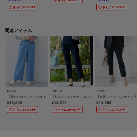
さらに10%OFF
さらに10%OFF
さらに20%OFF
＜お気に入り登録とは？＞
オンラインサイトの各アイテムにある「ハートマーク」を
クリックして簡単に追加できます！
関連アイテム
＜おすすめPOINT＞
お得な情報をGETできます！！
POINT．1
再入荷通知や、値下げ情報・在庫状況をメルマガにてお知らせ♪
POINT．2
INDIVI
INDIVI
INDIVI
マイページでお気に入り一覧をチェックでき、
【褒められパンツ／洗える】ウエストゴムワイドタックパンツ
【洗える／UVケア／SETUP可】着る日傘テーパードパン
【定番スーツ／UVケア／
自分だけのお買い物リストがつくれる♪
¥18,920
¥13,200
¥14,993
-・-・-・-・-・-・-・-・-・-・-・-・-・-・-・-・-・-・-・-・-・-
さらに10%OFF
さらに20%OFF
さらに10%OFF
※照明の関係により、実際よりも色味が違って見える場合があります。ま