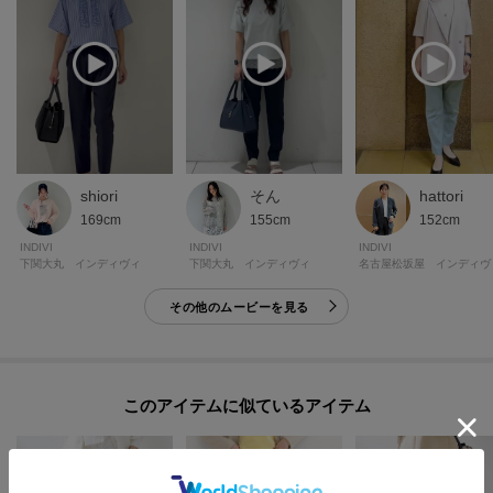
shiori
そん
hattori
169cm
155cm
152cm
INDIVI
INDIVI
INDIVI
下関大丸 インディヴィ
下関大丸 インディヴィ
名古屋松坂屋 インディヴ
その他のムービーを見る
このアイテムに似ているアイテム