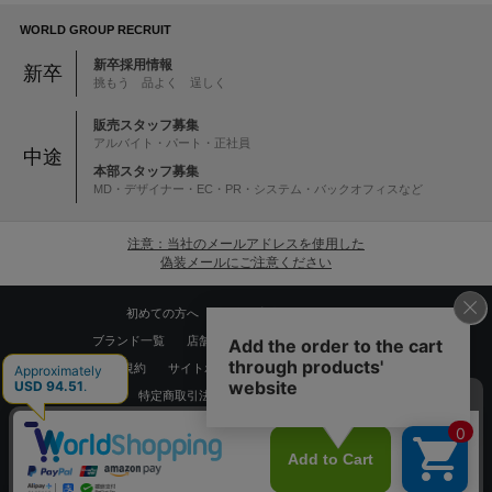
WORLD GROUP RECRUIT
新卒採用情報
新卒
挑もう 品よく 逞しく
販売スタッフ募集
アルバイト・パート・正社員
中途
本部スタッフ募集
MD・デザイナー・EC・PR・システム・バックオフィスなど
注意：当社のメールアドレスを使用した
偽装メールにご注意ください
初めての方へ
ご利用案内・お問い合わせ
ブランド一覧
店舗検索
企業情報
株主優待制度
利用規約
サイトポリシー
プライバシーポリシー
特定商取引法に基づく表記
採用情報
Copyrights © WORLD CO.,LTD. All rights reserved.