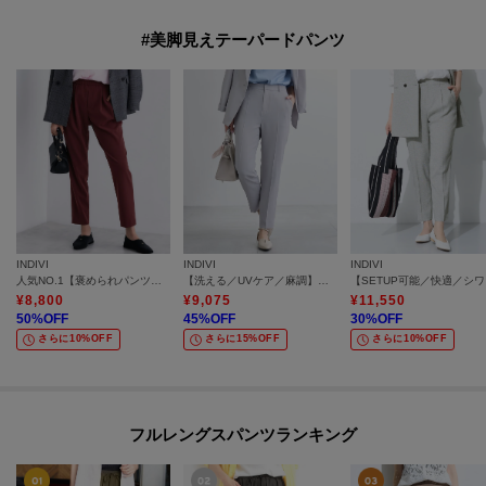
#美脚見えテーパードパンツ
INDIVI
INDIVI
INDIVI
人気NO.1【褒められパンツ／高ストレッチ／ウエストゴム】タックテーパードパンツ
【洗える／UVケア／麻調】テーパードパンツ
【SE
¥
8,800
¥
9,075
¥
11,550
50
%OFF
45
%OFF
30
%OFF
さらに10%OFF
さらに15%OFF
さらに10%OFF
フルレングスパンツランキング