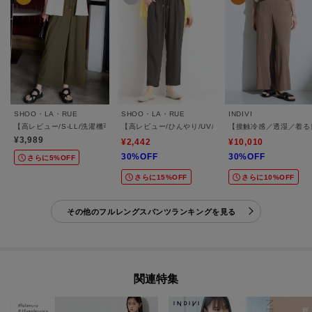
SHOO・LA・RUE
SHOO・LA・RUE
INDIVI
【高レビュー/S-LL/洗濯機可/セットアップ可】着丈選べる 軽凛(かろりん) ひんやりフ
【高レビュー/ひんやり/UV/SS-3L/セットアップ可】
【接触冷感／透湿／着る
¥3,989
¥2,442
¥10,010
30%OFF
30%OFF
さらに5%OFF
さらに15%OFF
さらに10%OFF
その他のフルレングスパンツランキングを見る
関連特集