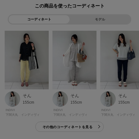
た、パソコン・スマートフォンなどの環境により、若干製品と画像のカラー
この商品を使った
が異なる場合もございます。
コーディネート
モデル
モデル情報：身長167cm B78 W61 H87 着用サイズ：38(M)
そん
そん
そん
155cm
155cm
155cm
INDIVI
INDIVI
INDIVI
下関大丸 インディヴィ
下関大丸 インディヴィ
下関大丸 インディヴィ
その他のコーディネートを見る