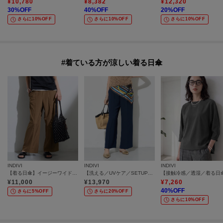
¥
10,780
¥
8,382
¥
12,320
30
%OFF
40
%OFF
20
%OFF
さらに10%OFF
さらに10%OFF
さらに10%OFF
#着ている方が涼しい着る日傘
INDIVI
INDIVI
INDIVI
【着る日傘】イージーワイドパンツ
【洗える／UVケア／SETUP可】着る日傘ワイドパンツ
¥
11,000
¥
13,970
¥
7,260
40
%OFF
さらに5%OFF
さらに20%OFF
さらに10%OFF