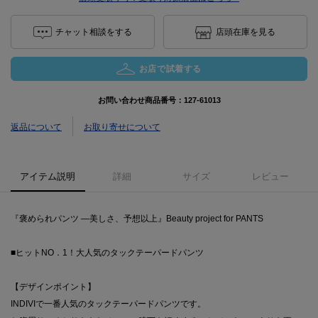
チャット相談をする
店頭在庫を見る
お店で試着する
お問い合わせ商品番号：
127-61013
返品について
お取り寄せについて
アイテム説明
詳細
サイズ
レビュー
『褒められパンツ ―美しさ、予想以上』Beauty project for PANTS
■ヒットNO．1！大人気のタックテーパードパンツ
【デザインポイント】
INDIVIで一番人気のタックテーパードパンツです。