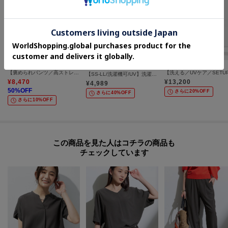
INDIVI
INDIVI
SHOO・LA・RUE
【褒められパンツ／高ストレッチ】タックテーパードパンツ
【SS-LL/洗濯機可/UV】洗濯後しわになりにくい 2タックテーパードパンツ
¥
8,470
¥
13,200
¥
4,989
50
%OFF
さらに20%OFF
さらに40%OFF
さらに10%OFF
この商品を見た人はコチラの商品も
チェックしています