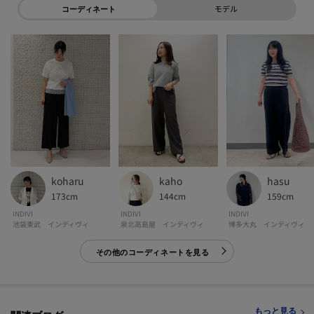
モデル
コーディネート
kaho
koharu
hasu
144cm
173cm
159cm
INDIVI
INDIVI
INDIVI
泉北高島屋 インディヴィ
池袋東武 インディヴィ
博多大丸 インディヴィ
その他のコーディネートを見る
もっと見る