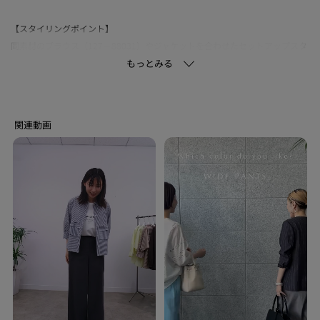
【スタイリングポイント】
同素材のブラウス（127－88031）やジャケットを合わせたセットアップスタ
イルがおすすめです。
忙しい朝も簡単にこなれた通勤スタイルが完成します。
同じ素材のジャケット（127－48027）とセットアップスタイルは夏の通勤服
で活躍します。
【素材ポイント】
強撚糸を使用することでキュプラ本来の光沢感を抑え、深みのある発色と微
光沢性を持たせた良質素材です。
シボ感とさらりとした独特の風合があります。
ストレッチ性があり、着心地にもこだわった機能性の高い素材です。
※オフホワイト（003） ライトグレー（011）のみ裏地あり
※裏地のない部分はやや透け感があります。
【生地詳細】
透け感：ややあり
伸縮性：あり