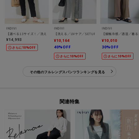
INDIVI
INDIVI
INDIVI
【選べる13サイズ！／洗える】ウエストゴムタックテーパード褒められパンツ
【洗える／UVケア／SETUP可能】サッカー素材ストレ
【接触冷感／透湿／着る
¥14,993
¥10,164
¥10,010
40%OFF
30%OFF
さらに10%OFF
さらに10%OFF
さらに10%OFF
その他のフルレングスパンツランキングを見る
関連特集