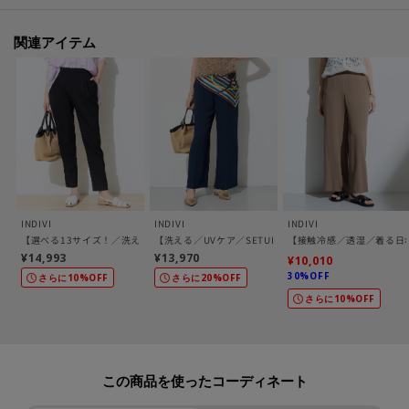
出しの対応は行っておりませんので、製品寸法より長くすることはできませ
ん。
関連アイテム
※ジーンズ仕上げの場合、製品寸法より－3cmから加工可
※シングル（レディス）仕上げの場合、製品寸法より－5cmから加工可
※シングル（メンズ）仕上げの場合、製品寸法より－9cmから加工可
※ダブル仕上げの場合、製品寸法より－11cmから加工可
加工方法は商品よって異なりますので入力画面でご確認ください。
モデル情報：身長168cm B74 W58 H84 着用サイズ：38（M）
INDIVI
INDIVI
INDIVI
【選べる13サイズ！／洗える】ウエストゴムタックテーパード褒められパンツ
【洗える／UVケア／SETUP可】着る日傘ワイドパンツ
【接触冷感／透湿／着る日
¥14,993
¥13,970
¥10,010
30%OFF
さらに10%OFF
さらに20%OFF
さらに10%OFF
この商品を使った