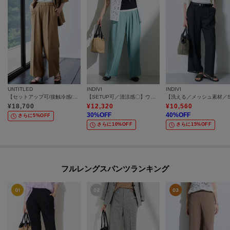
UNTITLED
INDIVI
INDIVI
【セットアップ可/接触冷感/通気性】エアリークールワイドパンツ
【SETUP可／清涼感〇】ウエストゴム イージーワイドパンツ
¥
18,700
¥
12,320
¥
10,560
30
%OFF
40
%OFF
さらに5%OFF
さらに10%OFF
さらに15%OFF
フルレングスパンツランキング