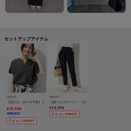
生地の厚み：普通
裏地：オフホワイト（003） ライトグレー（011）のみ裏地あり
洗濯方法：洗濯機洗い可
セットアップアイテム
※照明の関係により、実際よりも色味が違って見える場合があります。また、
パソコン・スマートフォンなどの環境により、若干製品と画像のカラーが異
なる場合もございます。
【加工サービス（裾上げ加工）のご案内】有料
INDIVI
INDIVI
この商品は加工サービス(裾上げ加工)対応商品です。
【洗える／SETUP可能】スキッパーブラウス
【選べる13サイズ！／洗える】ウエストゴムタックテー
在庫がある商品につきましては通常2週間前後でお届けいたします。
¥14,993
¥10,560
ご希望の場合は、製品寸法（股下の長さ）をご確認いただき、ショッピング
40%OFF
さらに10%OFF
カート画面にて加工サービスを選択し、股下の長さを入力して下さい。
さらに10%OFF
また、加工可能な股下の長さについては下記ご確認をお願いいたします。裾