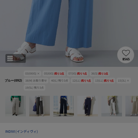
7
/
87
8565
03(XXXS)
×
05(XXS)
残り
2
点
07(XS)
残り
1
点
36(S)
残り
2
点
ブルー(092)
38(M)
お取り寄せ
40(L)
残り
3
点
12(LL)
残り
1
点
13(LL)
残り
1
点
15(3L)
×
19(5L)
残り
3
点
INDIVI
(インディヴィ)