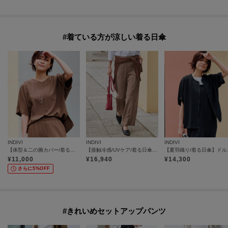
#着ている方が涼しい着る日傘
INDIVI
INDIVI
INDIVI
【体型＆二の腕カバー/着る日傘】ドルマントップス
【接触冷感/UVケア/着る日傘】ワイドストレートパンツ
【夏羽織
¥
11,000
¥
16,940
¥
14,300
さらに5%OFF
#きれいめセットアップパンツ