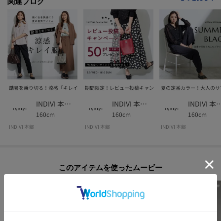
関連ブログ
酷暑を乗り切る！涼感「キレイ服」
期間限定！レビュー投稿キャンペーン★
夏の定番カラー！大人のサ
INDIVI 本部スタッフ
INDIVI 本部スタッフ
INDIVI 本部
160cm
160cm
160cm
INDIVI 本部
INDIVI 本部
INDIVI 本部
このアイテムを使ったムービー