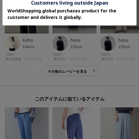
kaho
hasu
hasu
144cm
159cm
159cm
INDIVI
INDIVI
INDIVI
泉北高島屋 インディヴィ
博多大丸 インディヴィ
博多大丸 インディヴィ
その他のムービーを見る
このアイテムに似ているアイテム