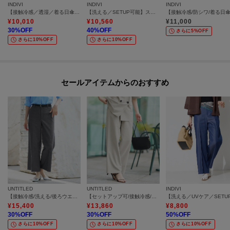
INDIVI
INDIVI
INDIVI
【接触冷感／透湿／着る日傘】イージーワイドパンツ
【洗える／SETUP可能】スキッパーブラウス
¥
10,010
¥
10,560
¥
11,000
30
%OFF
40
%OFF
さらに5%OFF
さらに10%OFF
さらに10%OFF
セールアイテムからのおすすめ
UNTITLED
UNTITLED
INDIVI
【接触冷感/洗える/後ろウエストゴム】オックスワイドパンツ
【セットアップ可/接触冷感/吸水速乾】リラックスワイドパンツ
¥
15,400
¥
13,860
¥
8,800
30
%OFF
30
%OFF
50
%OFF
さらに10%OFF
さらに10%OFF
さらに10%OFF